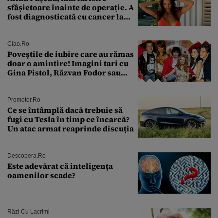
sfâșietoare înainte de operație. A
fost diagnosticată cu cancer la
sân în metastază: „Este singurul
tratament care o să mă ajute să
îmi salvez viața”
Ciao.ro
Poveştile de iubire care au rămas
doar o amintire! Imagini tari cu
Gina Pistol, Răzvan Fodor sau
Andra Măruţă şi foştii parteneri
Promotor.ro
Ce se întâmplă dacă trebuie să
fugi cu Tesla în timp ce încarcă?
Un atac armat reaprinde discuția
Descopera.ro
Este adevărat că inteligența
oamenilor scade?
Râzi Cu Lacrimi