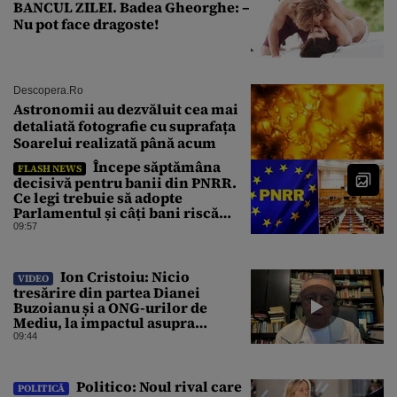
BANCUL ZILEI. Badea Gheorghe: –
Nu pot face dragoste!
Descopera.ro
Astronomii au dezvăluit cea mai
detaliată fotografie cu suprafața
Soarelui realizată până acum
Începe săptămâna
FLASH NEWS
decisivă pentru banii din PNRR.
Ce legi trebuie să adopte
Parlamentul și câți bani riscă
România să piardă
09:57
Ion Cristoiu: Nicio
VIDEO
tresărire din partea Dianei
Buzoianu și a ONG-urilor de
Mediu, la impactul asupra
Mediului al Operațiunii de pe
09:44
Dunăre
Politico: Noul rival care
POLITICĂ