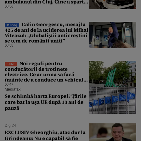
ambulanță din Cluj. Cine a spart
parbrizul și l-a rănit pe șofer
08:56
Călin Georgescu, mesaj la
MESAJ
425 de ani de la uciderea lui Mihai
Viteazul: „Globaliștii anticreștini
se tem de românii uniți”
08:55
Noi reguli pentru
LEGE
conducătorii de trotinete
electrice. Ce ar urma să facă
înainte de a conduce un vehicul
pe drumurile publice
08:47
Mediafax
Se schimbă harta Europei? Țările
care bat la ușa UE după 13 ani de
pauză
Digi24
EXCLUSIV Gheorghiu, atac dur la
Grindeanu: Nu e capabil să fie