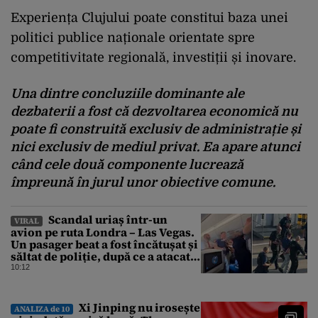
Experiența Clujului poate constitui baza unei
politici publice naționale orientate spre
competitivitate regională, investiții și inovare.
Una dintre concluziile dominante ale
dezbaterii a fost că dezvoltarea economică nu
poate fi construită exclusiv de administrație și
nici exclusiv de mediul privat. Ea apare atunci
când cele două componente lucrează
împreună în jurul unor obiective comune.
Scandal uriaș într-un
VIRAL
avion pe ruta Londra – Las Vegas.
Un pasager beat a fost încătușat și
săltat de poliție, după ce a atacat o
stewardesă
10:12
Xi Jinping nu irosește
ANALIZA de 10