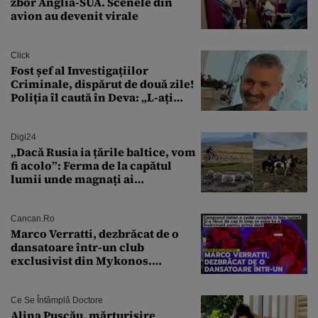
zbor Anglia-SUA. Scenele din
avion au devenit virale
Click
Fost șef al Investigațiilor
Criminale, dispărut de două zile!
Poliția îl caută în Deva: „L-ați
văzut?”
Digi24
„Dacă Rusia ia țările baltice, vom
fi acolo”: Ferma de la capătul
lumii unde magnați ai
tehnologiei vor să
supraviețuiască apocalipsei
Cancan.ro
Marco Verratti, dezbrăcat de o
dansatoare într-un club
exclusivist din Mykonos.
Campionul italian a cedat
complet în fața ispitei!
Ce Se Întâmplă Doctore
Alina Pușcău, mărturisire