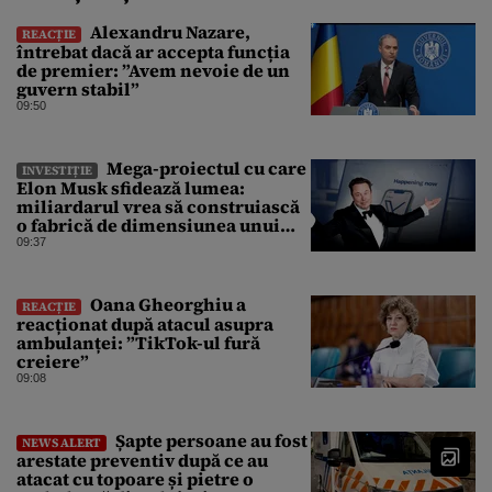
Alexandru Nazare,
REACȚIE
întrebat dacă ar accepta funcția
de premier: ”Avem nevoie de un
guvern stabil”
09:50
Mega-proiectul cu care
INVESTIȚIE
Elon Musk sfidează lumea:
miliardarul vrea să construiască
o fabrică de dimensiunea unui
oraș
09:37
Oana Gheorghiu a
REACȚIE
reacționat după atacul asupra
ambulanței: ”TikTok-ul fură
creiere”
09:08
Șapte persoane au fost
NEWS ALERT
arestate preventiv după ce au
atacat cu topoare și pietre o