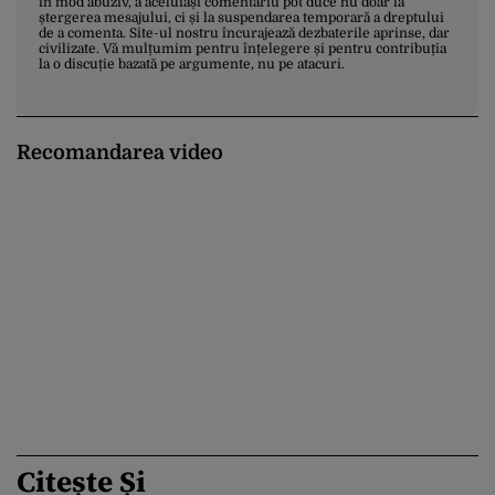
în mod abuziv, a aceluiași comentariu pot duce nu doar la
ștergerea mesajului, ci și la suspendarea temporară a dreptului
de a comenta. Site-ul nostru încurajează dezbaterile aprinse, dar
civilizate. Vă mulțumim pentru înțelegere și pentru contribuția
la o discuție bazată pe argumente, nu pe atacuri.
Recomandarea video
Citește Și