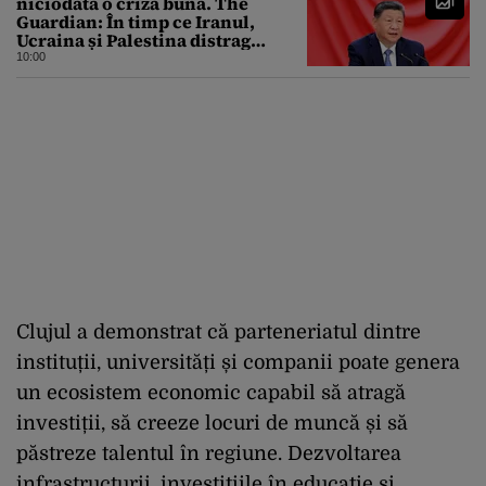
niciodată o criză bună. The
Guardian: În timp ce Iranul,
Ucraina și Palestina distrag
atenția lumii, el strânge șurubul”
10:00
Clujul a demonstrat că parteneriatul dintre
instituții, universități și companii poate genera
un ecosistem economic capabil să atragă
investiții, să creeze locuri de muncă și să
păstreze talentul în regiune. Dezvoltarea
infrastructurii, investițiile în educație și