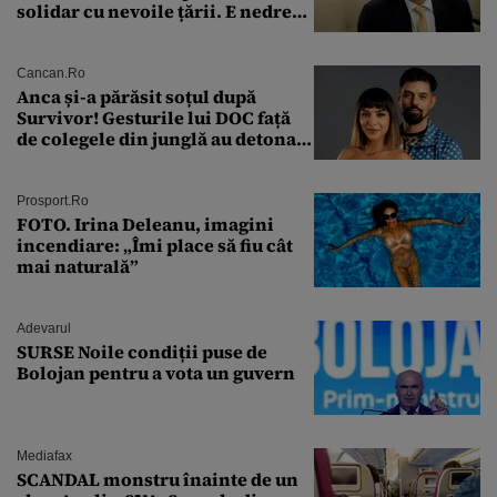
solidar cu nevoile țării. E nedrept
ca PSD să primească guvernarea
Cancan.ro
Anca și-a părăsit soțul după
Survivor! Gesturile lui DOC față
de colegele din junglă au detonat
relația de acasă!
Prosport.ro
FOTO. Irina Deleanu, imagini
incendiare: „Îmi place să fiu cât
mai naturală”
Adevarul
SURSE Noile condiții puse de
Bolojan pentru a vota un guvern
Mediafax
SCANDAL monstru înainte de un