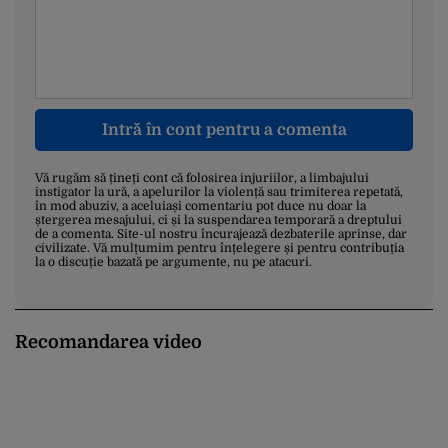
Intră în cont pentru a comenta
Vă rugăm să țineți cont că folosirea injuriilor, a limbajului
instigator la ură, a apelurilor la violență sau trimiterea repetată,
în mod abuziv, a aceluiași comentariu pot duce nu doar la
ștergerea mesajului, ci și la suspendarea temporară a dreptului
de a comenta. Site-ul nostru încurajează dezbaterile aprinse, dar
civilizate. Vă mulțumim pentru înțelegere și pentru contribuția
la o discuție bazată pe argumente, nu pe atacuri.
Recomandarea video