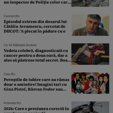
un inspector de Poliție celor care
întreabă: „Dar ce a făcut?”
Cancan.ro
Episodul extrem din dosarul lui
Cătălin Avramescu, cercetat de
DIICOT: 'A plecat în pădure cu o
Ce Se Întâmplă Doctore
Vedeta celebră, diagnosticată cu
cancer pentru a doua oară, dar a
ales să păstreze totul secret. Boala
a fost descoperită la un control de
rutină
Ciao.ro
Poveştile de iubire care au rămas
doar o amintire! Imagini tari cu
Gina Pistol, Răzvan Fodor sau
Andra Măruţă şi foştii parteneri
Promotor.ro
2026: Care e presiunea corectă în