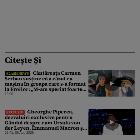
Citește Și
Cântăreața Carmen
FLASH NEWS
Șerban susține că a căzut cu
mașina în groapa care s-a format
la Eroilor: „M-am speriat foarte
tare”
12:00
Gheorghe Piperea,
EXCLUSIV
dezvăluiri exclusive pentru
Gândul despre cum Ursula von
der Leyen, Emmanuel Macron și
Zelenski plănuiesc pe Signal să îl
22:41, 06 Aug 2026
pună „la respect” pe Trump