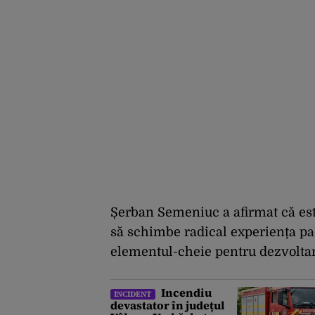
Șerban Semeniuc a afirmat că este
să schimbe radical experiența pac
elementul-cheie pentru dezvoltar
Incendiu
INCIDENT
devastator în județul