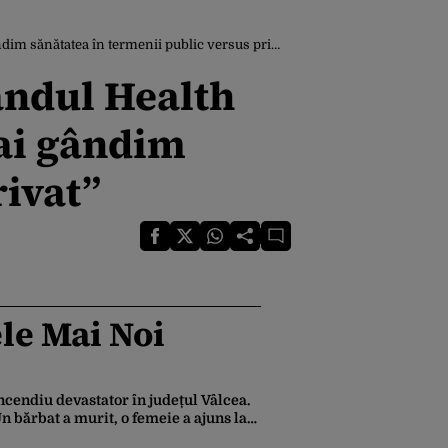
 sănătatea în termenii public versus privat”
ândul Health
ai gândim
rivat”
le Mai Noi
ncendiu devastator în județul Vâlcea.
n bărbat a murit, o femeie a ajuns la
pital