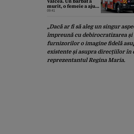
Vâlcea. Un bărbat a
murit, o femeie a ajuns
la spital
09:41
„Dacă ar fi să aleg un singur aspe
împreună cu debirocratizarea și c
furnizorilor o imagine fidelă asu
existente și asupra direcțiilor în 
reprezentantul Regina Maria.