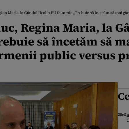
na Maria, la Gândul Health EU Summit: „Trebuie să încetăm să mai gândim
c, Regina Maria, la G
rebuie să încetăm să m
ermenii public versus p
Ce
09:41
I
U
s