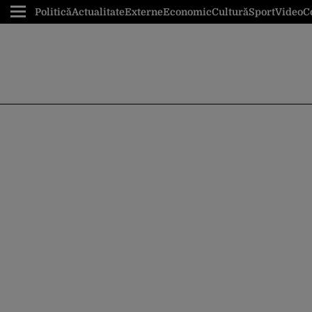
Politică
Actualitate
Externe
Economic
Cultură
Sport
Video
C