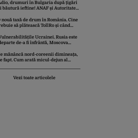
dio, drumuri în Bulgaria după țigări
i băutură ieftine! ANAF și Autoritatea
amală au stabilit noi reguli
 nouă taxă de drum în România. Cine
rebuie să plătească TollRo și când
ntră în vigoare
Vulnerabilitățile Ucrainei. Rusia este
departe de-a fi înfrântă, Moscova
calculează războiul în ani, nu în luni
e mănâncă nord-coreenii dimineața,
e fapt. Cum arată micul-dejun al
etățeanului obișnuit VS cel al elitei
in Phenian
Vezi toate articolele