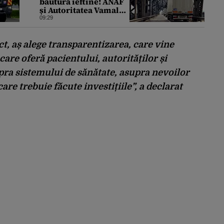
băutură ieftine! ANAF
și Autoritatea Vamală
au stabilit noi reguli
09:29
ct, aș alege transparentizarea, care vine
are oferă pacientului, autorităților și
pra sistemului de sănătate, asupra nevoilor
care trebuie făcute investițiile”, a declarat