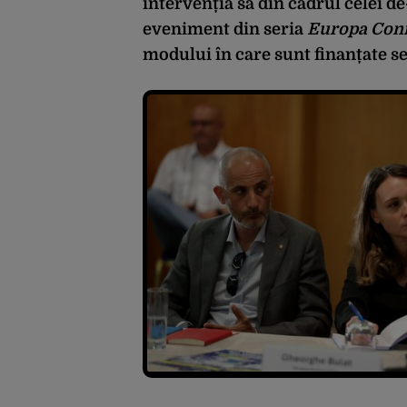
intervenția sa din cadrul celei d
eveniment din seria
Europa Con
modului în care sunt finanțate se