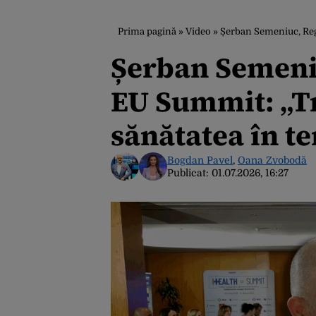
Prima pagină
»
Video
»
Șerban Semeniuc, Regi
Șerban Semeniu
EU Summit: „T
sănătatea în t
Bogdan Pavel
,
Oana Zvobodă
Publicat:
01.07.2026, 16:27