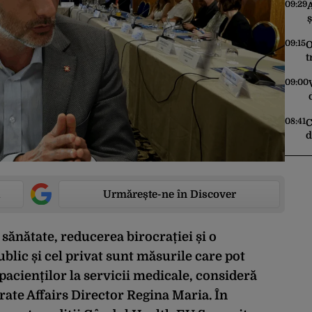
09:29
A
ș
V
09:15
O
t
i
09:00
08:41
C
d
c
d
Urmărește-ne în Discover
sănătate, reducerea birocrației și o
ublic și cel privat sunt măsurile care pot
acienților la servicii medicale, consideră
te Affairs Director Regina Maria. În