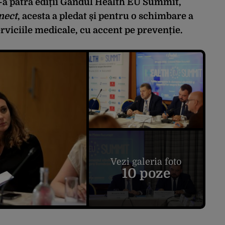
e-a patra ediții Gândul Health EU Summit,
nect
, acesta a pledat și pentru o schimbare a
rviciile medicale, cu accent pe prevenție.
Vezi galeria foto
10 poze