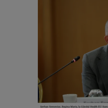
Șerban Semeniuc, Regina Maria, la Gândul Health EU Sum