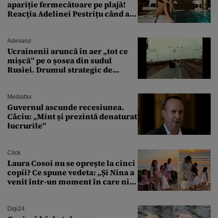
apariție fermecătoare pe plajă!
Reacția Adelinei Pestrițu când a
văzut-o
Adevarul
Ucrainenii aruncă în aer „tot ce
mișcă” pe o șosea din sudul
Rusiei. Drumul strategic de
aprovizionare către Crimeea este
controlat complet
Mediafax
Guvernul ascunde recesiunea.
Câciu: „Mint și prezintă denaturat
lucrurile”
Click
Laura Cosoi nu se oprește la cinci
copii? Ce spune vedeta: „Și Nina a
venit într-un moment în care nici
măcar nu mai discutam”
Digi24