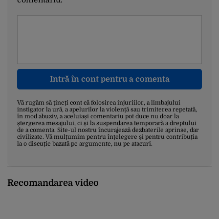
comentariu.
Intră în cont pentru a comenta
Vă rugăm să țineți cont că folosirea injuriilor, a limbajului
instigator la ură, a apelurilor la violență sau trimiterea repetată,
în mod abuziv, a aceluiași comentariu pot duce nu doar la
ștergerea mesajului, ci și la suspendarea temporară a dreptului
de a comenta. Site-ul nostru încurajează dezbaterile aprinse, dar
civilizate. Vă mulțumim pentru înțelegere și pentru contribuția
la o discuție bazată pe argumente, nu pe atacuri.
Recomandarea video