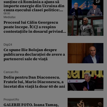
susține că România a ajuns să
importe energie din Ucraina din
cauza eșecului clasei politice:
Este bilanțul politic al ultimilor
08:00
ani
Mediafax
Procesul lui Călin Georgescu
poate începe. ÎCCJ a respins
contestațiile în dosarul privind
lovitura de stat
Digi24
Ce spune Ilie Bolojan despre
publicarea declarației de avere a
partenerei sale de viață
Cancan.ro
Doliu pentru Dan Diaconescu.
Fratele lui, Mario Diaconescu, a
încetat din viață la doar 60 de ani
Prosport.ro
GALERIE FOTO. Ioana Tamaş,