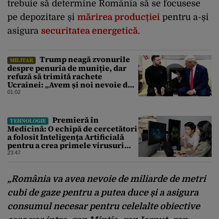
trebuie să determine România să se focusese
pe depozitare și
mărirea producției
pentru a-și
asigura
securitatea energetică
.
Trump neagă zvonurile
MILITAR
despre penuria de muniție, dar
refuză să trimită rachete
Ucrainei: „Avem și noi nevoie de
rachete”
01:02
Premieră în
TEHNOLOGIE
Medicină: O echipă de cercetători
a folosit Inteligența Artificială
pentru a crea primele virusuri
sintetice la tratarea de E.coli
23:47
„România va avea nevoie de miliarde de metri
cubi de gaze pentru a putea duce și a asigura
consumul necesar pentru celelalte obiective