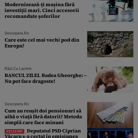
Modernizează-ți mașina fără
investiții mari. Cinci accesorii
recomandate șoferilor
Descopera.ro
Care este cel mai vechi pod din
Europa?
Râzi Cu Lacrimi
BANCUL ZILEI. Badea Gheorghe: –
Nu pot face dragoste!
Descopera.ro
Cum au reușit doi pensionari să
aibă o viață fără datorii? Metoda
simplă care face minuni
Deputatul PSD Ciprian
EXCLUSIV
Văcaru s-a certat în emisiunea