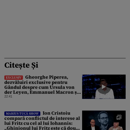
Citește Și
Gheorghe Piperea,
EXCLUSIV
dezvăluiri exclusive pentru
Gândul despre cum Ursula von
der Leyen, Emmanuel Macron și
Zelenski plănuiesc pe Signal să îl
22:41
pună „la respect” pe Trump
Ion Cristoiu
MARIUS TUCĂ SHOW
compară conflictul de interese al
lui Fritz cu cel al lui Iohannis:
„Ghinionul lui Fritz este că două