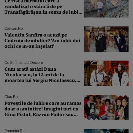
Ce riscă bărbatul care a
vandalizat o stâncă de pe
Transfăgărășan în semn de iubire
față de „Anna”
Cancan.ro
Valentin Sanfira o acuză pe
Codruța de adulter? 'Am iubit doi
ochi ce m-au înșelat!'
Ce Se Întâmplă Doctore
Cum arată astăzi Dana
Nicolaescu, la 13 ani de la
moartea lui Sergiu Nicolaescu.
Transformarea care i-a surprins
pe toți
Ciao.ro
Poveştile de iubire care au rămas
doar o amintire! Imagini tari cu
Gina Pistol, Răzvan Fodor sau
Andra Măruţă şi foştii parteneri
Promotor.ro