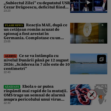
„Subiectul Zilei” cu deputatul USR
Cezar Drăgoescu, deficitul fiind
motivul scandalului
23:23
Reacția MAE, după ce
FLASH NEWS
un cetăţean român acuzat de
spionaj a fost arestat în
Germania. Complotase cu un
ucrainean ca să asasineze un
23:05
producător de drone
Ce se va întâmpla cu
ALERTĂ
nivelul Dunării până pe 12 august
2026: „Scăderea în 7 zile este de 10
centimetri”
22:43
Ebola s-ar putea
SĂNĂTATE
răspândi mai rapid de la mutații.
OMS trage un semnal de alarmă
asupra pericolului unui virus
pentru care nu există vaccin
22:33