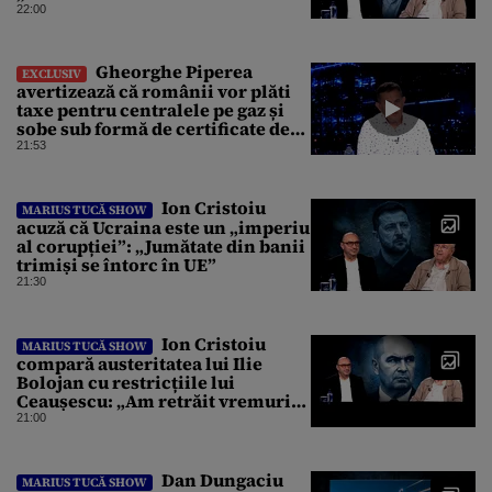
instanțe l-au declarat
22:00
incompatibil”
Gheorghe Piperea
EXCLUSIV
avertizează că românii vor plăti
taxe pentru centralele pe gaz și
sobe sub formă de certificate de
CO2
21:53
Ion Cristoiu
MARIUS TUCĂ SHOW
acuză că Ucraina este un „imperiu
al corupției”: „Jumătate din banii
trimiși se întorc în UE”
21:30
Ion Cristoiu
MARIUS TUCĂ SHOW
compară austeritatea lui Ilie
Bolojan cu restricțiile lui
Ceaușescu: „Am retrăit vremurile
tinereții”
21:00
Dan Dungaciu
MARIUS TUCĂ SHOW