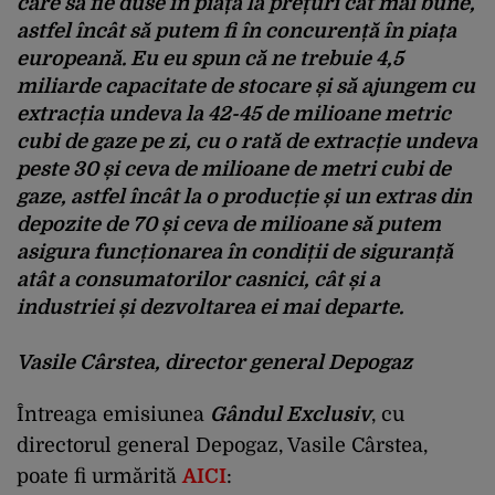
care să fie duse în piață la prețuri cât mai bune,
astfel încât să putem fi în concurență în piața
europeană. Eu eu spun că ne trebuie 4,5
miliarde capacitate de stocare și să ajungem cu
extracția undeva la 42-45 de milioane metric
cubi de gaze pe zi, cu o rată de extracție undeva
peste 30 și ceva de milioane de metri cubi de
gaze, astfel încât la o producție și un extras din
depozite de 70 și ceva de milioane să putem
asigura funcționarea în condiții de siguranță
atât a consumatorilor casnici, cât și a
industriei și dezvoltarea ei mai departe.
Vasile Cârstea, director general Depogaz
Întreaga emisiunea
Gândul Exclusiv
, cu
directorul general Depogaz, Vasile Cârstea,
poate fi urmărită
AICI
: