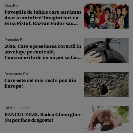
rutină
Ciao.ro
Poveştile de iubire care au rămas
doar o amintire! Imagini tari cu
Gina Pistol, Răzvan Fodor sau
Andra Măruţă şi foştii parteneri
Promotor.ro
2026: Care e presiunea corectă în
anvelope pe caniculă.
Cauciucurile de iarnă pot să facă
explozie la peste 40°C?
Descopera.ro
Care este cel mai vechi pod din
Europa?
Râzi Cu Lacrimi
BANCUL ZILEI. Badea Gheorghe: –
Nu pot face dragoste!