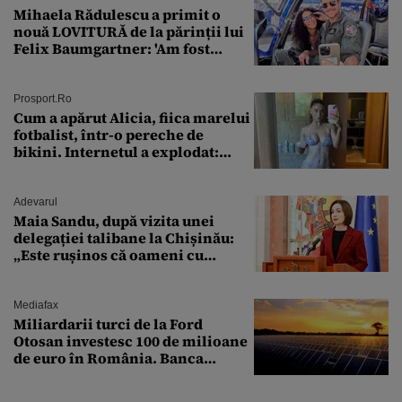
Mihaela Rădulescu a primit o
nouă LOVITURĂ de la părinții lui
Felix Baumgartner: 'Am fost
ȘTEARSĂ complet din
Prosport.ro
Cum a apărut Alicia, fiica marelui
fotbalist, într-o pereche de
bikini. Internetul a explodat:
„Zeiță superbă!”
Adevarul
Maia Sandu, după vizita unei
delegației talibane la Chișinău:
„Este rușinos că oameni cu
funcții înalte nu se
documentează”
Mediafax
Miliardarii turci de la Ford
Otosan investesc 100 de milioane
de euro în România. Banca
Transilvania le acordă o
finanțare uriașă