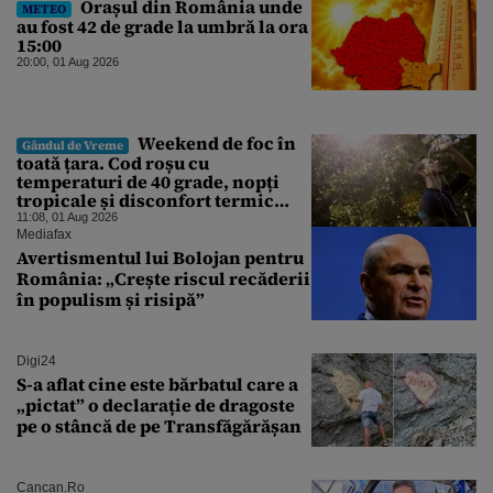
Orașul din România unde
METEO
au fost 42 de grade la umbră la ora
15:00
20:00, 01 Aug 2026
Weekend de foc în
Gândul de Vreme
toată țara. Cod roșu cu
temperaturi de 40 grade, nopți
tropicale și disconfort termic
mare. Unde se va atinge pragul
11:08, 01 Aug 2026
critic
Mediafax
Avertismentul lui Bolojan pentru
România: „Crește riscul recăderii
în populism și risipă”
Digi24
S-a aflat cine este bărbatul care a
„pictat” o declarație de dragoste
pe o stâncă de pe Transfăgărășan
Cancan.ro