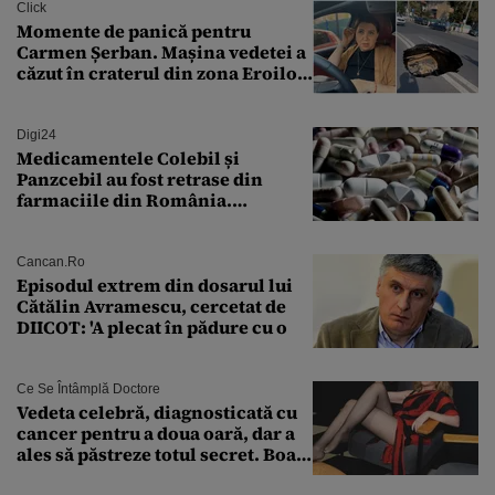
Click
Momente de panică pentru
Carmen Șerban. Mașina vedetei a
căzut în craterul din zona Eroilor:
„M-am speriat foarte tare”
Digi24
Medicamentele Colebil și
Panzcebil au fost retrase din
farmaciile din România.
Explicația dată de Agenția
Națională a Medicamentului
Cancan.ro
Episodul extrem din dosarul lui
Cătălin Avramescu, cercetat de
DIICOT: 'A plecat în pădure cu o
Ce Se Întâmplă Doctore
Vedeta celebră, diagnosticată cu
cancer pentru a doua oară, dar a
ales să păstreze totul secret. Boala
a fost descoperită la un control de