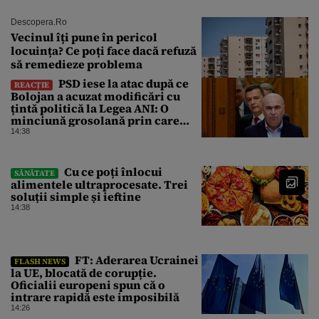
Descopera.ro
Vecinul îți pune în pericol
locuința? Ce poți face dacă refuză
să remedieze problema
PSD iese la atac după ce
REACȚIE
Bolojan a acuzat modificări cu
țintă politică la Legea ANI: O
minciună grosolană prin care
încearcă să acopere culpa PNL-
14:38
USR
Cu ce poți înlocui
SĂNĂTATE
alimentele ultraprocesate. Trei
soluții simple și ieftine
14:38
FT: Aderarea Ucrainei
FLASH NEWS
la UE, blocată de corupție.
Oficialii europeni spun că o
intrare rapidă este imposibilă
14:26