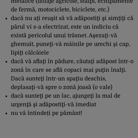
metalice (utilaje agricole, stâlpi, echipamente
de fermă, motociclete, biciclete, etc.)
dacă nu aţi reuşit să vă adăpostiţi şi simţiţi că
părul vi s-a electrizat, este un indiciu că
există pericolul unui trăsnet. Aşezaţi-vă
ghemuit, puneţi-vă mâinile pe urechi şi cap,
lipiţi călcâiele
dacă vă aflaţi în pădure, căutaţi adăpost într-o
zonă în care se află copaci mai puţin înalţi.
Dacă sunteţi într-un spaţiu deschis,
deplasaţi-vă spre o zonă joasă (o vale)
dacă sunteţi pe un lac, ajungeţi la mal de
urgenţă şi adăpostiţi-vă imediat
nu vă întindeți pe pământ!