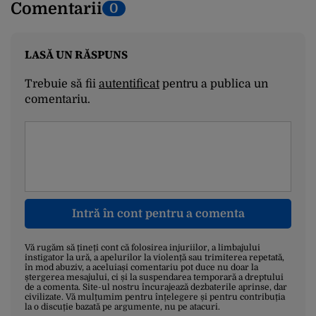
Comentarii
0
LASĂ UN RĂSPUNS
Trebuie să fii
autentificat
pentru a publica un
comentariu.
Intră în cont pentru a comenta
Vă rugăm să țineți cont că folosirea injuriilor, a limbajului
instigator la ură, a apelurilor la violență sau trimiterea repetată,
în mod abuziv, a aceluiași comentariu pot duce nu doar la
ștergerea mesajului, ci și la suspendarea temporară a dreptului
de a comenta. Site-ul nostru încurajează dezbaterile aprinse, dar
civilizate. Vă mulțumim pentru înțelegere și pentru contribuția
la o discuție bazată pe argumente, nu pe atacuri.