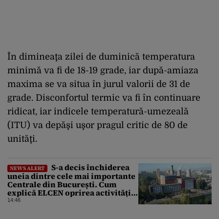
În dimineaţa zilei de duminică temperatura
minimă va fi de 18-19 grade, iar după-amiaza
maxima se va situa în jurul valorii de 31 de
grade. Disconfortul termic va fi în continuare
ridicat, iar indicele temperatură-umezeală
(ITU) va depăşi uşor pragul critic de 80 de
unităţi.
S-a decis închiderea
NEWS ALERT
uneia dintre cele mai importante
Centrale din București. Cum
explică ELCEN oprirea activității
la CET Grozăvești
14:46