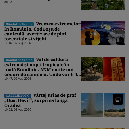
08:54
Vremea extremelor
Gândul de Vreme
în România. Cod roșu de
caniculă, avertizare de ploi
torențiale și vijelii
11:16, 05 Aug 2026
Val de căldură
Gândul de Vreme
extremă și nopți tropicale în
toată România. ANM emite noi
coduri de caniculă. Unde vor fi 40
de grade
10:47, 02 Aug 2026
Vârtej uriaș de praf
GALERIE FOTO
„Dust Devil”, surprins lângă
Oradea
10:32, 02 Aug 2026