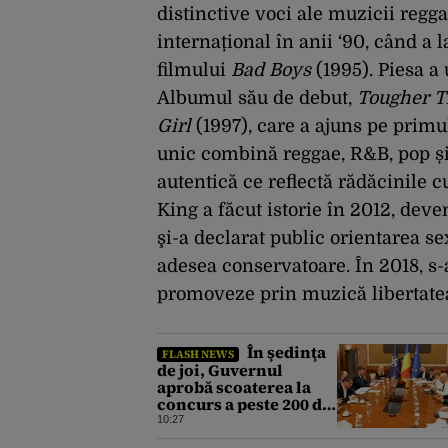
distinctive voci ale muzicii regga
internațional în anii ‘90, când a 
filmului
Bad Boys
(1995). Piesa a 
Albumul său de debut,
Tougher T
Girl
(1997), care a ajuns pe primul
unic combină reggae, R&B, pop și 
autentică ce reflectă rădăcinile c
King a făcut istorie în 2012, de
şi-a declarat public orientarea se
adesea conservatoare. În 2018, s-
promoveze prin muzică libertatea
În şedinţa
FLASH NEWS
de joi, Guvernul
aprobă scoaterea la
concurs a peste 200 de
posturi vacante la
10:27
Transgaz,