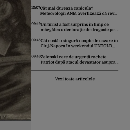
posturi vacante la Transgaz,
Transelectrica şi Hidroelectrica
10:07
Cât mai durează canicula?
Meteorologii ANM avertizează că revin
vijeliile și ploile torențiale. Care sunt
zonele vizate, începând chiar de azi
09:49
Un turist a fost surprins în timp ce
mâzgălea o declarație de dragoste pe o
stâncă de pe Transfăgărășan. Gestul a
stârnit o furtună de comentarii pe
09:48
Cât costă o singură noapte de cazare în
internet
Cluj-Napoca în weekendul UNTOLD
2026. Prețurile au doborât orice
record
09:46
Zelenski cere de urgență rachete
Patriot după atacul devastator asupra
Kievului: „Este important să eliminăm
toate birocrațiile”
Vezi toate articolele