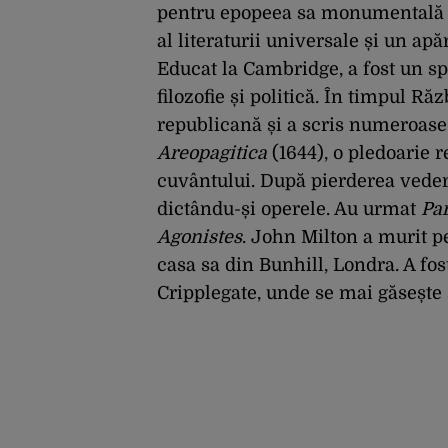
pentru epopeea sa monumental
al literaturii universale și un apă
Educat la Cambridge, a fost un spi
filozofie și politică. În timpul Ră
republicană și a scris numeroase t
Areopagitica
(1644), o pledoarie r
cuvântului. După pierderea vederi
dictându-și operele. Au urmat
Pa
Agonistes
. John Milton a murit pe
casa sa din Bunhill, Londra. A fos
Cripplegate, unde se mai găsește 