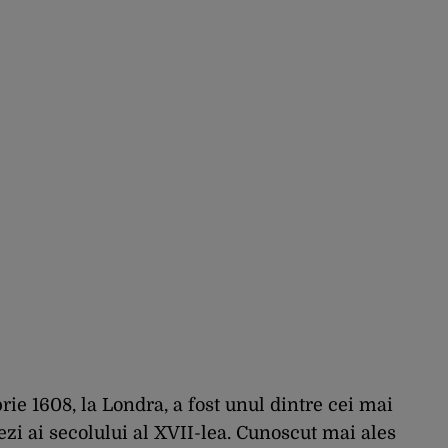
zonele vizate,
începând chiar de azi
ie 1608, la Londra, a fost unul dintre cei mai
ezi ai secolului al XVII-lea. Cunoscut mai ales