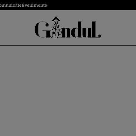
omunicate
Evenimente