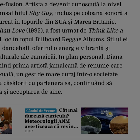
e-fusion. Artista a devenit cunoscută la nivel
lansat hitul
Shy Guy
, inclus pe coloana sonoră a
urcat în topurile din SUA și Marea Britanie.
han Love
(1995), a fost urmat de
Think Like a
 loc în topul Billboard Reggae Albums. Stilul ei
dancehall, oferind o energie vibrantă și
ulturale ale Jamaicăi. În plan personal, Diana
venind prima artistă jamaicană de renume care
xuală, un gest de mare curaj într-o societate
a căsătorit cu partenera sa, continuând să
 și acceptarea de sine.
Cât mai
Gândul de Vreme
durează canicula?
Meteorologii ANM
avertizează că revin
vijeliile și ploile
10:07
torențiale. Care sunt