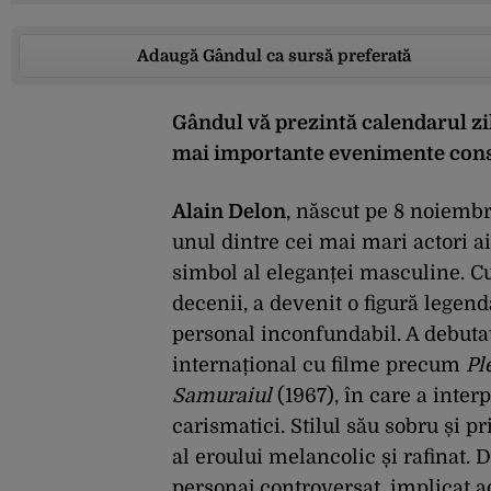
Adaugă Gândul ca sursă preferată
Gândul vă prezintă calendarul zil
mai importante evenimente co
Alain Delon
, născut pe 8 noiembr
unul dintre cei mai mari actori a
simbol al eleganței masculine. Cu
decenii, a devenit o figură legend
personal inconfundabil. A debutat
internațional cu filme precum
Pl
Samuraiul
(1967), în care a interp
carismatici. Stilul său sobru și p
al eroului melancolic și rafinat. 
personaj controversat, implicat a