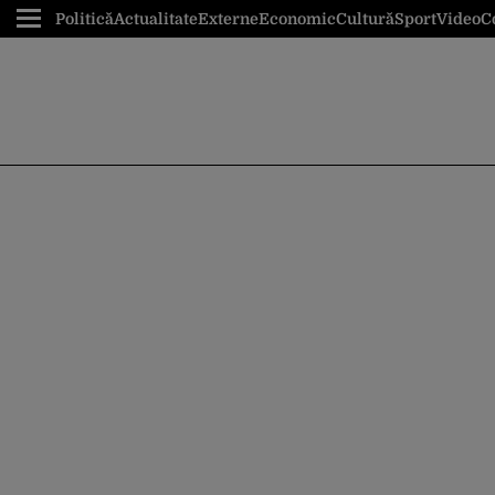
Politică
Actualitate
Externe
Economic
Cultură
Sport
Video
C