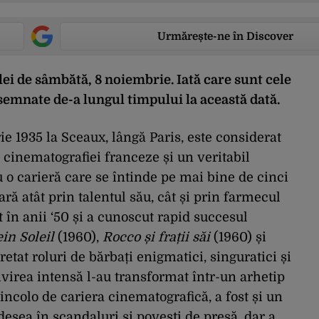
Urmărește-ne în Discover
ei de sâmbătă, 8 noiembrie. Iată care sunt cele
nsem
nate de-a lungul timpului la această dată.
ie 1935 la Sceaux, lângă Paris, este considerat
i cinematografiei franceze și un veritabil
 o carieră care se întinde pe mai bine de cinci
ară atât prin talentul său, cât și prin farmecul
 în anii ‘50 și a cunoscut rapid succesul
ein Soleil
(1960),
Rocco și frații săi
(1960) și
retat roluri de bărbați enigmatici, singuratici și
rivirea intensă l-au transformat într-un arhetip
Dincolo de cariera cinematografică, a fost și un
desea în scandaluri și povești de presă, dar a