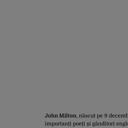
Transelectrica şi
Hidroelectrica
John Milton
, născut pe 9 decembr
importanți poeți și gânditori engl