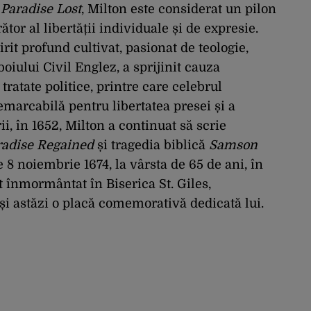
ă
Paradise Lost
, Milton este considerat un pilon
rător al libertății individuale și de expresie.
rit profund cultivat, pasionat de teologie,
zboiului Civil Englez, a sprijinit cauza
ratate politice, printre care celebrul
emarcabilă pentru libertatea presei și a
i, în 1652, Milton a continuat să scrie
radise Regained
și tragedia biblică
Samson
 8 noiembrie 1674, la vârsta de 65 de ani, în
t înmormântat în Biserica St. Giles,
și astăzi o placă comemorativă dedicată lui.