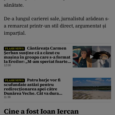
sănătate.
De-a lungul carierei sale, jurnalistul arădean s-
a remarcat printr-un stil direct, argumentat și
imparțial.
Cântăreața Carmen
FLASH NEWS
Șerban susține că a căzut cu
mașina în groapa care s-a format
la Eroilor: „M-am speriat foarte
tare”
12:00
Patru barje vor fi
FLASH NEWS
scufundate astăzi pentru
redirecționarea apei către
Dunărea Veche. Cât va dura
operațiunea
11:38
Cine a fost Ioan Iercan