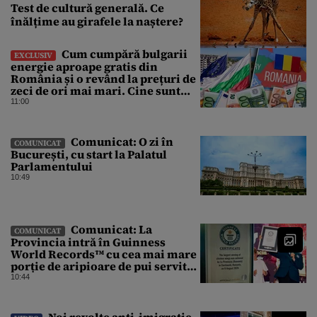
Test de cultură generală. Ce
înălțime au girafele la naștere?
Cum cumpără bulgarii
EXCLUSIV
energie aproape gratis din
România și o revând la prețuri de
zeci de ori mai mari. Cine sunt
noii „băieți deștepți” din energie
11:00
de la sud de Dunăre
Comunicat: O zi în
COMUNICAT
București, cu start la Palatul
Parlamentului
10:49
Comunicat: La
COMUNICAT
Provincia intră în Guinness
World Records™ cu cea mai mare
porție de aripioare de pui servită
la un eveniment
10:44
Noi revolte anti-imigrație