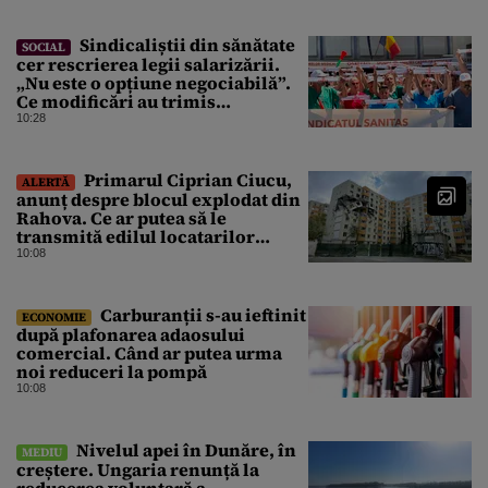
Sindicaliștii din sănătate
SOCIAL
cer rescrierea legii salarizării.
„Nu este o opțiune negociabilă”.
Ce modificări au trimis
Guvernului Bolojan
10:28
Primarul Ciprian Ciucu,
ALERTĂ
anunț despre blocul explodat din
Rahova. Ce ar putea să le
transmită edilul locatarilor
rămași pe drumuri
10:08
Carburanții s-au ieftinit
ECONOMIE
după plafonarea adaosului
comercial. Când ar putea urma
noi reduceri la pompă
10:08
Nivelul apei în Dunăre, în
MEDIU
creștere. Ungaria renunță la
reducerea voluntară a