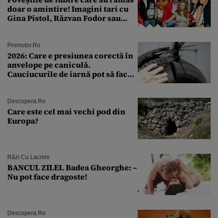
doar o amintire! Imagini tari cu
Gina Pistol, Răzvan Fodor sau
Andra Măruţă şi foştii parteneri
Promotor.ro
2026: Care e presiunea corectă în
anvelope pe caniculă.
Cauciucurile de iarnă pot să facă
explozie la peste 40°C?
Descopera.ro
Care este cel mai vechi pod din
Europa?
Râzi Cu Lacrimi
BANCUL ZILEI. Badea Gheorghe: –
Nu pot face dragoste!
Descopera.ro