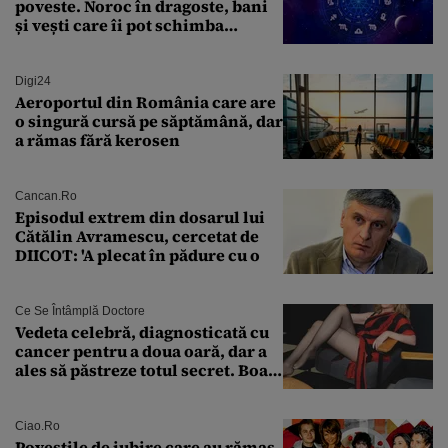
poveste. Noroc în dragoste, bani
și vești care îi pot schimba
viitorul
Digi24
Aeroportul din România care are
o singură cursă pe săptămână, dar
a rămas fără kerosen
Cancan.ro
Episodul extrem din dosarul lui
Cătălin Avramescu, cercetat de
DIICOT: 'A plecat în pădure cu o
Ce Se Întâmplă Doctore
Vedeta celebră, diagnosticată cu
cancer pentru a doua oară, dar a
ales să păstreze totul secret. Boala
a fost descoperită la un control de
rutină
Ciao.ro
Poveştile de iubire care au rămas