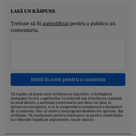
LASĂ UN RĂSPUNS
Trebuie să fii
autentificat
pentru a publica un
comentariu.
Intră în cont pentru a comenta
Vă rugăm să țineți cont că folosirea injuriilor, a limbajului
instigator la ură, a apelurilor la violență sau trimiterea repetată,
în mod abuziv, a aceluiași comentariu pot duce nu doar la
ștergerea mesajului, ci și la suspendarea temporară a dreptului
de a comenta. Site-ul nostru încurajează dezbaterile aprinse, dar
civilizate. Vă mulțumim pentru înțelegere și pentru contribuția
la o discuție bazată pe argumente, nu pe atacuri.