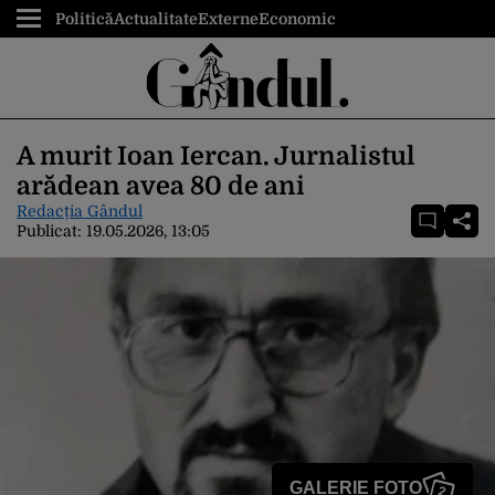
Politică
Actualitate
Externe
Economic
A murit Ioan Iercan. Jurnalistul
arădean avea 80 de ani
Redacția Gândul
Publicat:
19.05.2026, 13:05
GALERIE FOTO
2