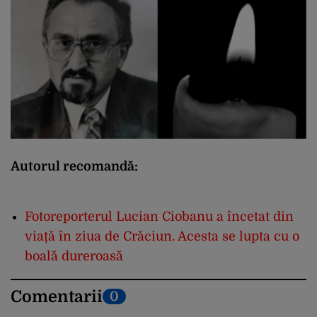
Autorul recomandă:
Fotoreporterul Lucian Ciobanu a încetat din
viață în ziua de Crăciun. Acesta se lupta cu o
boală dureroasă
Comentarii
0