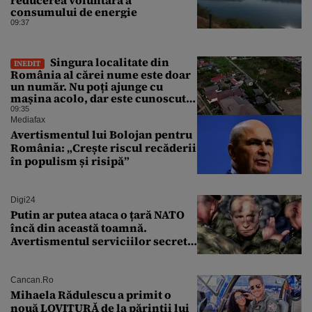
consumului de energie
09:37
Singura localitate din
INEDIT
România al cărei nume este doar
un număr. Nu poți ajunge cu
mașina acolo, dar este cunoscută
în lumea întreagă
09:35
Mediafax
Avertismentul lui Bolojan pentru
România: „Crește riscul recăderii
în populism și risipă”
Digi24
Putin ar putea ataca o țară NATO
încă din această toamnă.
Avertismentul serviciilor secrete
americane
Cancan.ro
Mihaela Rădulescu a primit o
nouă LOVITURĂ de la părinții lui