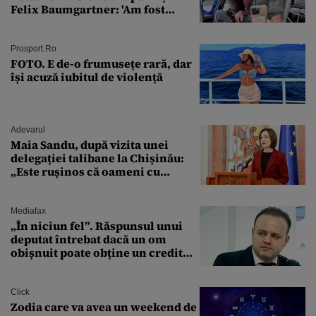
Felix Baumgartner: 'Am fost
ȘTEARSĂ complet din
Prosport.ro
FOTO. E de-o frumusețe rară, dar
își acuză iubitul de violență
Adevarul
Maia Sandu, după vizita unei
delegației talibane la Chișinău:
„Este rușinos că oameni cu
funcții înalte nu se
documentează”
Mediafax
„În niciun fel”. Răspunsul unui
deputat întrebat dacă un om
obișnuit poate obține un credit
ipotecar
Click
Zodia care va avea un weekend de