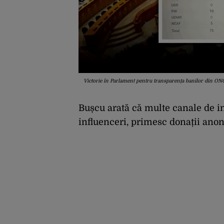
Victorie în Parlament pentru transparența banilor din ON
Bușcu arată că multe canale de in
influenceri, primesc donații an