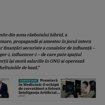
ite din zona războiului hibrid, a
rmare, propagandă și amestec în jocul intern
or finanțări securiste a canalelor de influență –
er-i, influencer-i – de care pute spațiul
xperții își mută salariile în ONG și operează
heltuielile de bază.”
Premieră
TEHNOLOGIE
în Medicină: O echipă
de cercetători a folosit
Inteligența Artificială
pentru a crea primele
23:47
virusuri sintetice la
tratarea de E.coli