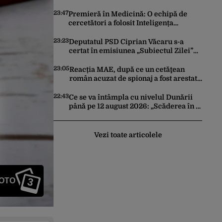
trimită rachete Ucrainei: „Avem și noi
nevoie de rachete”
23:47
Premieră în Medicină: O echipă de
cercetători a folosit Inteligența
Artificială pentru a crea primele
virusuri sintetice la tratarea de E.coli
23:23
Deputatul PSD Ciprian Văcaru s-a
certat în emisiunea „Subiectul Zilei”
cu deputatul USR Cezar Drăgoescu,
deficitul fiind motivul scandalului
23:05
Reacția MAE, după ce un cetăţean
român acuzat de spionaj a fost arestat
în Germania. Complotase cu un
ucrainean ca să asasineze un
22:43
Ce se va întâmpla cu nivelul Dunării
producător de drone
până pe 12 august 2026: „Scăderea în 7
zile este de 10 centimetri”
Vezi toate articolele
3
FOTO