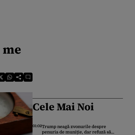
w me
Cele Mai Noi
01:02
Trump neagă zvonurile despre
penuria de muniție, dar refuză să