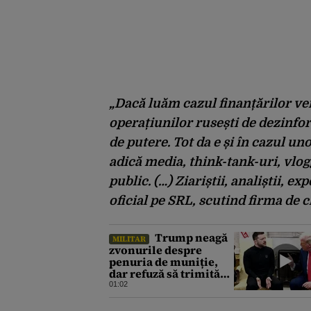
„Dacă luăm cazul finanțărilor ven
operațiunilor rusești de dezinfo
de putere. Tot da e și în cazul un
adică media, think-tank-uri, vlogg
public. (…) Ziariștii, analiștii, e
oficial pe SRL, scutind firma de c
Trump neagă
MILITAR
zvonurile despre
penuria de muniție,
dar refuză să trimită
rachete Ucrainei:
01:02
„Avem și noi nevoie de
rachete”