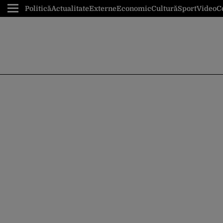
Politică
Actualitate
Externe
Economic
Cultură
Sport
Video
C