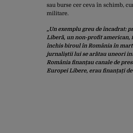
sau burse cer ceva în schimb, cum
militare.
„Un exemplu greu de încadrat: pr
Liberă, un non-profit american, f
închis biroul în România în marti
jurnaliștii lui se arătau uneori i
România finanțau canale de presă 
Europei Libere, erau finanțați de 