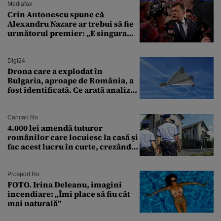
grade Celsius
Mediafax
Crin Antonescu spune că
Alexandru Nazare ar trebui să fie
următorul premier: „E singura
soluție”
Digi24
Drona care a explodat în
Bulgaria, aproape de România, a
fost identificată. Ce arată analiza
preliminară a epavei
Cancan.ro
4.000 lei amendă tuturor
românilor care locuiesc la casă și
fac acest lucru în curte, crezând
că nu îi vede nimeni
Prosport.ro
FOTO. Irina Deleanu, imagini
incendiare: „Îmi place să fiu cât
mai naturală”