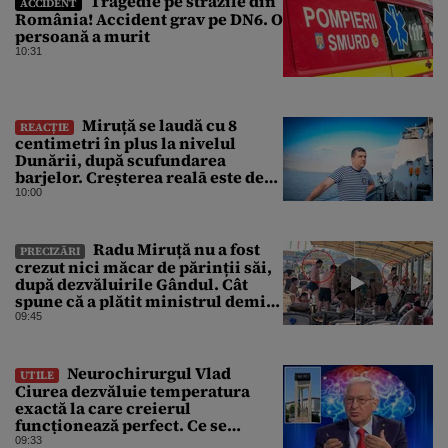
Tragedie pe străzile din
ACCIDENT
România! Accident grav pe DN6. O
persoană a murit
10:31
Miruță se laudă cu 8
REACȚIE
centimetri în plus la nivelul
Dunării, după scufundarea
barjelor. Creșterea realā este de
doar 4 centimetri
10:00
Radu Miruță nu a fost
PRECIZĂRI
crezut nici măcar de părinții săi,
după dezvăluirile Gândul. Cât
spune că a plătit ministrul demis
pentru vacanța la 5 stele în Turcia
09:45
Neurochirurgul Vlad
UTILE
Ciurea dezvăluie temperatura
exactă la care creierul
funcționează perfect. Ce se
întâmplă când afară sunt peste 35
09:33