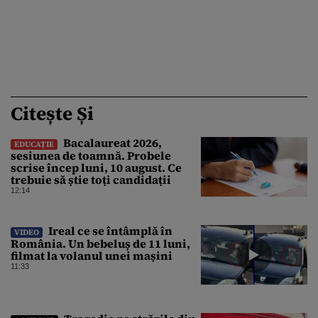
Citește Și
Bacalaureat 2026,
EDUCAȚIE
sesiunea de toamnă. Probele
scrise încep luni, 10 august. Ce
trebuie să știe toți candidații
12:14
Ireal ce se întâmplă în
VIDEO
România. Un bebeluș de 11 luni,
filmat la volanul unei mașini
11:33