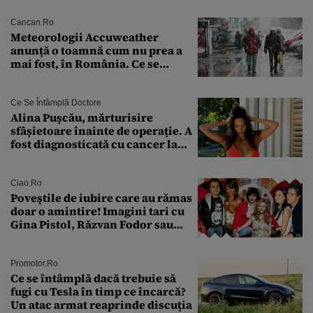
Cancan.ro
Meteorologii Accuweather
anunță o toamnă cum nu prea a
mai fost, în România. Ce se
întâmplă în septembrie,
octombrie și noiembrie 2026, în
București. Pe ce dată ninge
Ce Se Întâmplă Doctore
Alina Pușcău, mărturisire
sfâșietoare înainte de operație. A
fost diagnosticată cu cancer la
sân în metastază: „Este singurul
tratament care o să mă ajute să
îmi salvez viața”
Ciao.ro
Poveştile de iubire care au rămas
doar o amintire! Imagini tari cu
Gina Pistol, Răzvan Fodor sau
Andra Măruţă şi foştii parteneri
Promotor.ro
Ce se întâmplă dacă trebuie să
fugi cu Tesla în timp ce încarcă?
Un atac armat reaprinde discuția