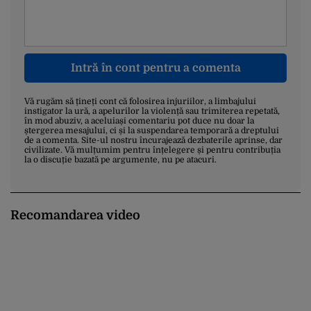
Intră în cont pentru a comenta
Vă rugăm să țineți cont că folosirea injuriilor, a limbajului
instigator la ură, a apelurilor la violență sau trimiterea repetată,
în mod abuziv, a aceluiași comentariu pot duce nu doar la
ștergerea mesajului, ci și la suspendarea temporară a dreptului
de a comenta. Site-ul nostru încurajează dezbaterile aprinse, dar
civilizate. Vă mulțumim pentru înțelegere și pentru contribuția
la o discuție bazată pe argumente, nu pe atacuri.
Recomandarea video