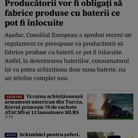
Producătorii vor fi obligați să
fabrice produse cu baterii ce
pot fi înlocuite
Așadar, Consiliul European a aprobat recent un
regulament ce presupune ca producătorii să
fabrice produse cu baterii ce pot fi înlocuite.
Astfel, la deteriorarea bateriilor, consumatorul
își va putea achiziționa doar noua baterie, nu
un telefon complet nou.
Ucraina achiziționează
APĂRARE
armament american din Turcia.
Kievul primește 70 de rachete
ATACMS și 12 lansatoare MLRS
12:58
Schimbări pentru șoferi.
AUTO