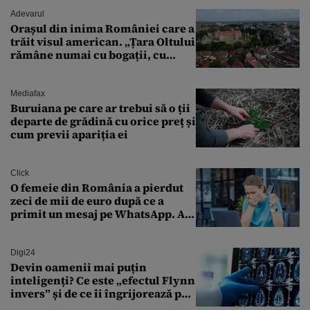
Adevarul
Orașul din inima României care a
trăit visul american. „Țara Oltului
rămâne numai cu bogații, cu
babele, cu moșnegii și cu
sărăntocii”
Mediafax
Buruiana pe care ar trebui să o ții
departe de grădină cu orice preț și
cum previi apariția ei
Click
O femeie din România a pierdut
zeci de mii de euro după ce a
primit un mesaj pe WhatsApp. A
crezut că va moșteni 175.000 de
euro din Franța
Digi24
Devin oamenii mai puțin
inteligenți? Ce este „efectul Flynn
invers” și de ce îi îngrijorează pe
cercetători