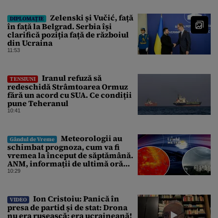
Zelenski și Vučić, față
DIPLOMAȚIE
în față la Belgrad. Serbia își
clarifică poziția față de războiul
din Ucraina
11:53
Iranul refuză să
TENSIUNI
redeschidă Strâmtoarea Ormuz
fără un acord cu SUA. Ce condiții
pune Teheranul
10:41
Meteorologii au
Gândul de Vreme
schimbat prognoza, cum va fi
vremea la început de săptămână.
ANM, informații de ultimă oră
pentru Gândul
10:29
Ion Cristoiu: Panică în
VIDEO
presa de partid și de stat: Drona
nu era rusească; era ucraineană!