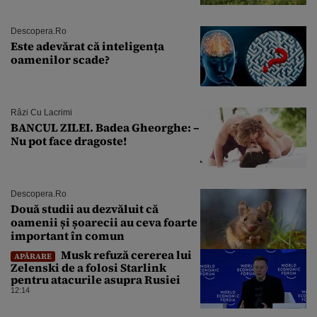
Descopera.ro
Este adevărat că inteligența
oamenilor scade?
Râzi Cu Lacrimi
BANCUL ZILEI. Badea Gheorghe: –
Nu pot face dragoste!
Descopera.ro
Două studii au dezvăluit că
oamenii și șoarecii au ceva foarte
important în comun
Musk refuză cererea lui
APĂRARE
Zelenski de a folosi Starlink
pentru atacurile asupra Rusiei
12:14