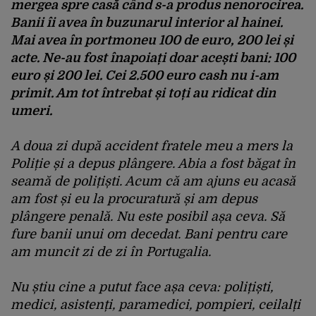
mergea spre casă când s-a produs nenorocirea.
Banii îi avea în buzunarul interior al hainei.
Mai avea în portmoneu 100 de euro, 200 lei și
acte. Ne-au fost înapoiați doar acești bani: 100
euro și 200 lei. Cei 2.500 euro cash nu i-am
primit. Am tot întrebat și toți au ridicat din
umeri.
A doua zi după accident fratele meu a mers la
Poliție și a depus plângere. Abia a fost băgat în
seamă de polițiști. Acum că am ajuns eu acasă
am fost și eu la procuratură și am depus
plângere penală. Nu este posibil așa ceva. Să
fure banii unui om decedat. Bani pentru care
am muncit zi de zi în Portugalia.
Nu știu cine a putut face așa ceva: polițiști,
medici, asistenți, paramedici, pompieri, ceilalți