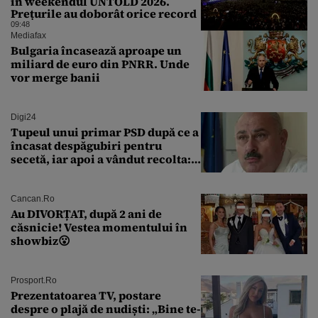
în weekendul UNTOLD 2026.
Prețurile au doborât orice record
09:48
Mediafax
Bulgaria încasează aproape un
miliard de euro din PNRR. Unde
vor merge banii
Digi24
Tupeul unui primar PSD după ce a
încasat despăgubiri pentru
secetă, iar apoi a vândut recolta:
„Dar am plătit impozit pentru
banii ăia”
Cancan.ro
Au DIVORȚAT, după 2 ani de
căsnicie! Vestea momentului în
showbiz😮
Prosport.ro
Prezentatoarea TV, postare
despre o plajă de nudiști: „Bine te-