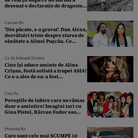
desenat o declarație de dragoste
pe o stâncă de pe Transfăgărășan
Cancan.ro
'Din păcate, s-a gravat'. Dan Alexa,
dezvăluiri triste despre starea de
sănătate a Alinei Pușcău. Ce
discuție au avut cu două zile în
urmă
Ce Se Întâmplă Doctore
Cine își aduce aminte de Alina
Crișan, fostă solistă a trupei ASIA?
Ce s-a ales de ea: a fost
condamnată la închisoare cu
suspendare. Ce acuzații i se aduc
Ciao.ro
Poveştile de iubire care au rămas
doar o amintire! Imagini tari cu
Gina Pistol, Răzvan Fodor sau
Andra Măruţă şi foştii parteneri
Promotor.ro
Care sunt cele mai SCUMPE 10