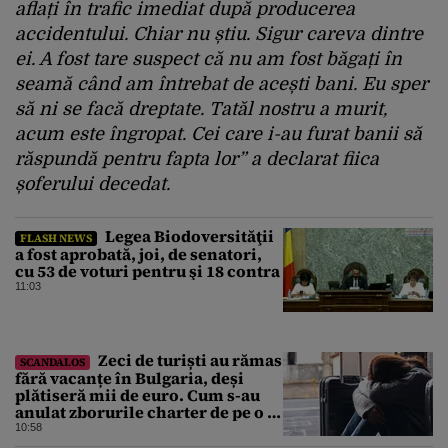
aflați în trafic imediat după producerea
accidentului. Chiar nu știu. Sigur careva dintre
ei. A fost tare suspect că nu am fost băgați în
seamă când am întrebat de acești bani. Eu sper
să ni se facă dreptate. Tatăl nostru a murit,
acum este îngropat. Cei care i-au furat banii să
răspundă pentru fapta lor” a declarat fiica
șoferului decedat.
Legea Biodoversităţii
FLASH NEWS
a fost aprobată, joi, de senatori,
cu 53 de voturi pentru şi 18 contra
11:03
Zeci de turiști au rămas
SCANDALOS
fără vacanțe în Bulgaria, deși
plătiseră mii de euro. Cum s-au
anulat zborurile charter de pe o zi
pe alta
10:58