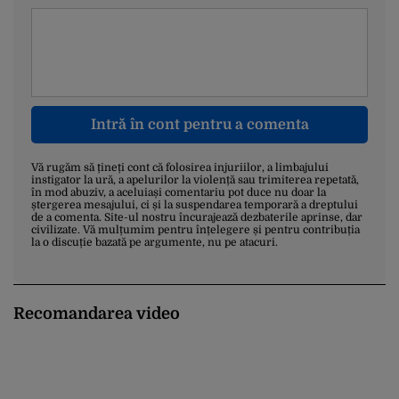
Intră în cont pentru a comenta
Vă rugăm să țineți cont că folosirea injuriilor, a limbajului
instigator la ură, a apelurilor la violență sau trimiterea repetată,
în mod abuziv, a aceluiași comentariu pot duce nu doar la
ștergerea mesajului, ci și la suspendarea temporară a dreptului
de a comenta. Site-ul nostru încurajează dezbaterile aprinse, dar
civilizate. Vă mulțumim pentru înțelegere și pentru contribuția
la o discuție bazată pe argumente, nu pe atacuri.
Recomandarea video