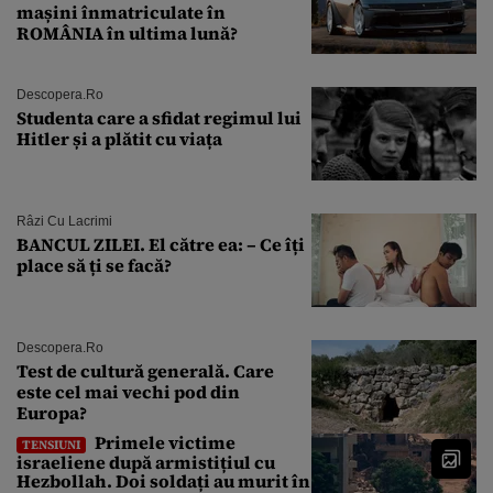
mașini înmatriculate în
ROMÂNIA în ultima lună?
Descopera.ro
Studenta care a sfidat regimul lui
Hitler și a plătit cu viața
Râzi Cu Lacrimi
BANCUL ZILEI. El către ea: – Ce îți
place să ți se facă?
Descopera.ro
Test de cultură generală. Care
este cel mai vechi pod din
Europa?
Primele victime
TENSIUNI
israeliene după armistițiul cu
Hezbollah. Doi soldați au murit în