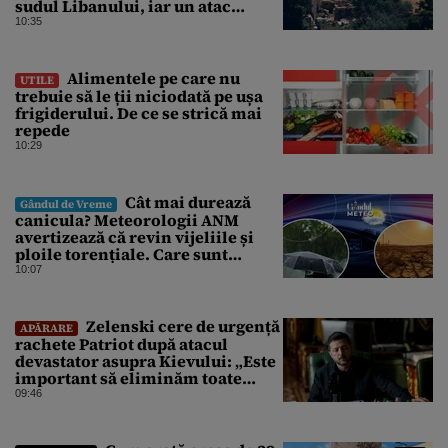
sudul Libanului, iar un atac
aerian israelian a ucis un civil
10:35
Alimentele pe care nu
UTILE
trebuie să le ții niciodată pe ușa
frigiderului. De ce se strică mai
repede
10:29
Cât mai durează
Gândul de Vreme
canicula? Meteorologii ANM
avertizează că revin vijeliile și
ploile torențiale. Care sunt
zonele vizate, începând chiar de
10:07
azi
Zelenski cere de urgență
APĂRARE
rachete Patriot după atacul
devastator asupra Kievului: „Este
important să eliminăm toate
birocrațiile”
09:46