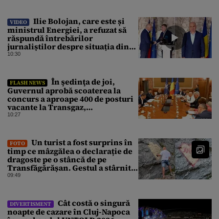
Ilie Bolojan, care este și
VIDEO
ministrul Energiei, a refuzat să
răspundă întrebărilor
jurnaliștilor despre situația din
energie. România traversează în
10:30
acest moment cea mai gravă criză
energetică de după Revoluție
În şedinţa de joi,
FLASH NEWS
Guvernul aprobă scoaterea la
concurs a aproape 400 de posturi
vacante la Transgaz,
Transelectrica şi Hidroelectrica
10:27
Un turist a fost surprins în
FOTO
timp ce mâzgălea o declarație de
dragoste pe o stâncă de pe
Transfăgărășan. Gestul a stârnit o
furtună de comentarii pe internet
09:49
Cât costă o singură
DIVERTISMENT
noapte de cazare în Cluj-Napoca