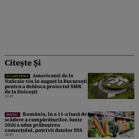
Citește Și
Americanii de la
FLASH NEWS
NuScale vin în august la București
pentru a debloca proiectul SMR
de la Doicești
10:43
România, în a 11-a lună de
SOCIAL
scădere a cumpărăturilor. Iunie
2026 a adus prăbușirea
comerțului, potrivit datelor INS
10:41