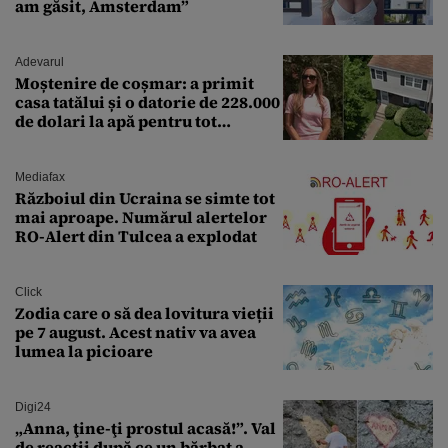
am găsit, Amsterdam”
Adevarul
Moștenire de coșmar: a primit
casa tatălui și o datorie de 228.000
de dolari la apă pentru tot
cartierul
Mediafax
Războiul din Ucraina se simte tot
mai aproape. Numărul alertelor
RO-Alert din Tulcea a explodat
Click
Zodia care o să dea lovitura vieții
pe 7 august. Acest nativ va avea
lumea la picioare
Digi24
„Anna, ţine-ţi prostul acasă!”. Val
de reacții după ce un bărbat a