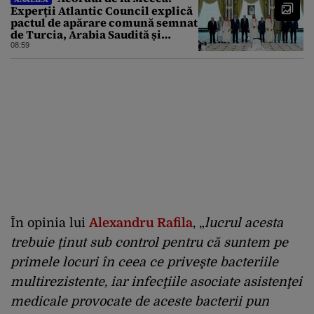
Experții Atlantic Council explică
pactul de apărare comună semnat
de Turcia, Arabia Saudită și
Pakistan
08:59
În opinia lui
Alexandru Rafila
, „
lucrul acesta
trebuie ţinut sub control pentru că suntem pe
primele locuri în ceea ce priveşte bacteriile
multirezistente, iar infecţiile asociate asistenţei
medicale provocate de aceste bacterii pun