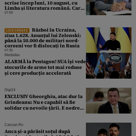
scrise încep luni, 10 august, cu
Limba și literatura română. Care
sunt regulile promovării
07:59
examenului
Război în Ucraina,
LIVE UPDATE
ziua 1.628. Anunțul lui Zelenski:
până la 50.000 de militari nord-
coreeni vor fi dislocați în Rusia
07:35
Mediafax
ALARMĂ la Pentagon! SUA își vede
stocurile de arme tot mai reduse
și cere producție accelerată
Digi24
EXCLUSIV Gheorghiu, atac dur la
Grindeanu: Nu e capabil să fie
solidar cu nevoile țării. E nedrept
ca PSD să primească guvernarea
Cancan.ro
Anca și-a părăsit soțul după