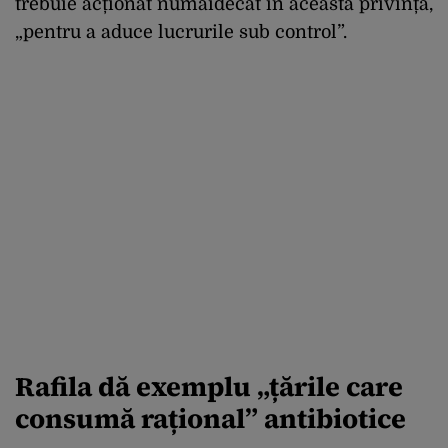
trebuie acționat numaidecât în această privință,
„pentru a aduce lucrurile sub control”.
Rafila dă exemplu „țările care
consumă rațional” antibiotice