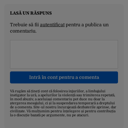
LASĂ UN RĂSPUNS
Trebuie să fii
autentificat
pentru a publica un
comentariu.
Intră în cont pentru a comenta
Vă rugăm să țineți cont că folosirea injuriilor, a limbajului
instigator la ură, a apelurilor la violență sau trimiterea repetată,
în mod abuziv, a aceluiași comentariu pot duce nu doar la
ștergerea mesajului, ci și la suspendarea temporară a dreptului
de a comenta. Site-ul nostru încurajează dezbaterile aprinse, dar
civilizate. Vă mulțumim pentru înțelegere și pentru contribuția
la o discuție bazată pe argumente, nu pe atacuri.