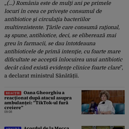
„
(…) România este de mulţi ani pe primele
locuri în ceea ce priveşte consumul de
antibiotice şi circulaţia bacteriilor
multirezistente. Ţările care consumă raţional,
aş spune, antibiotice, deci, se eliberează mai
greu în farmacii, se dau întotdeauna
antibioticele de primă intenţie, cu foarte mare
dificultate se acceptă înlocuirea unui antibiotic
decât când există evidenţe clinice foarte clare
”,
a declarat ministrul Sănătății.
Oana Gheorghiu a
REACȚIE
reacționat după atacul asupra
ambulanței: ”TikTok-ul fură
creiere”
09:08
Acordul de la Mecca.
ANALIZĂ