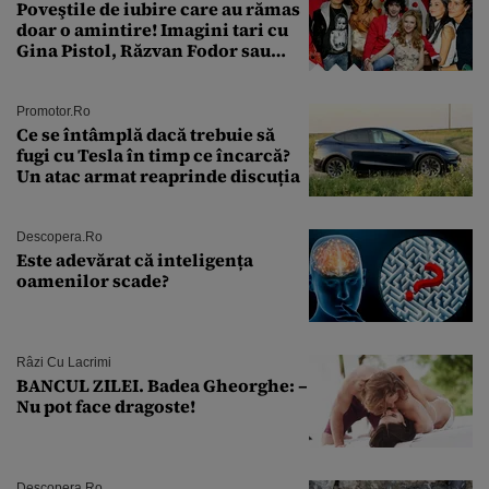
Poveştile de iubire care au rămas
doar o amintire! Imagini tari cu
Gina Pistol, Răzvan Fodor sau
Andra Măruţă şi foştii parteneri
Promotor.ro
Ce se întâmplă dacă trebuie să
fugi cu Tesla în timp ce încarcă?
Un atac armat reaprinde discuția
Descopera.ro
Este adevărat că inteligența
oamenilor scade?
Râzi Cu Lacrimi
BANCUL ZILEI. Badea Gheorghe: –
Nu pot face dragoste!
Descopera.ro