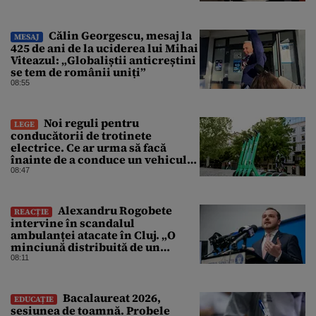
Călin Georgescu, mesaj la
MESAJ
425 de ani de la uciderea lui Mihai
Viteazul: „Globaliștii anticreștini
se tem de românii uniți”
08:55
Noi reguli pentru
LEGE
conducătorii de trotinete
electrice. Ce ar urma să facă
înainte de a conduce un vehicul
pe drumurile publice
08:47
Alexandru Rogobete
REACȚIE
intervine în scandalul
ambulanței atacate în Cluj. „O
minciună distribuită de un
milion de ori rămâne o
08:11
minciună”
Bacalaureat 2026,
EDUCAȚIE
sesiunea de toamnă. Probele