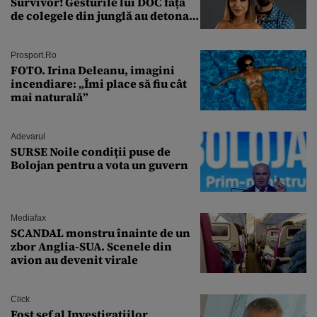
Survivor! Gesturile lui DOC față
de colegele din junglă au detonat
relația de acasă!
Prosport.ro
FOTO. Irina Deleanu, imagini
incendiare: „Îmi place să fiu cât
mai naturală”
Adevarul
SURSE Noile condiții puse de
Bolojan pentru a vota un guvern
Mediafax
SCANDAL monstru înainte de un
zbor Anglia-SUA. Scenele din
avion au devenit virale
Click
Fost șef al Investigațiilor