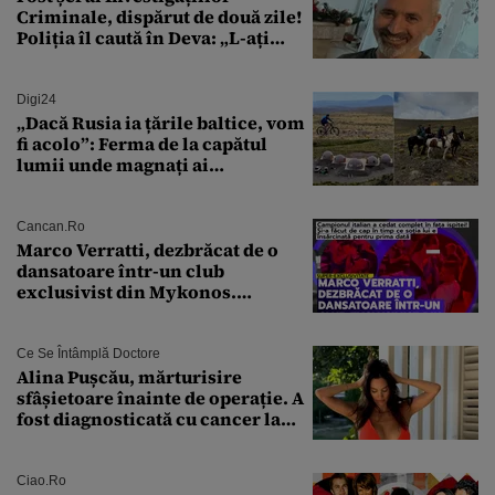
Criminale, dispărut de două zile!
Poliția îl caută în Deva: „L-ați
văzut?”
Digi24
„Dacă Rusia ia țările baltice, vom
fi acolo”: Ferma de la capătul
lumii unde magnați ai
tehnologiei vor să
supraviețuiască apocalipsei
Cancan.ro
Marco Verratti, dezbrăcat de o
dansatoare într-un club
exclusivist din Mykonos.
Campionul italian a cedat
complet în fața ispitei!
Ce Se Întâmplă Doctore
Alina Pușcău, mărturisire
sfâșietoare înainte de operație. A
fost diagnosticată cu cancer la
sân în metastază: „Este singurul
tratament care o să mă ajute să
îmi salvez viața”
Ciao.ro