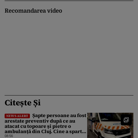
Recomandarea video
Citește Și
Șapte persoane au fost
NEWS ALERT
arestate preventiv după ce au
atacat cu topoare și pietre o
ambulanță din Cluj. Cine a spart
parbrizul și l-a rănit pe șofer
08:56