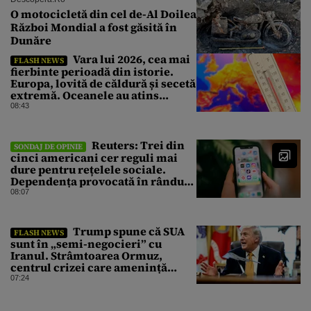
O motocicletă din cel de-Al Doilea
Război Mondial a fost găsită în
Dunăre
Vara lui 2026, cea mai
FLASH NEWS
fierbinte perioadă din istorie.
Europa, lovită de căldură și secetă
extremă. Oceanele au atins
temperaturi record
08:43
Reuters: Trei din
SONDAJ DE OPINIE
cinci americani cer reguli mai
dure pentru rețelele sociale.
Dependența provocată în rândul
copiilor, principala îngrijorare
08:07
Trump spune că SUA
FLASH NEWS
sunt în „semi-negocieri” cu
Iranul. Strâmtoarea Ormuz,
centrul crizei care amenință
piața mondială a petrolului
07:24