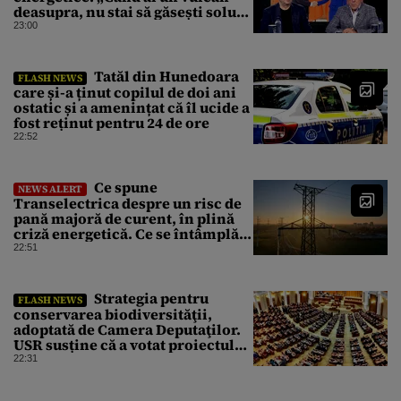
deasupra, nu stai să găsești soluții
cu leucoplast”
23:00
Tatăl din Hunedoara
FLASH NEWS
care și-a ținut copilul de doi ani
ostatic și a amenințat că îl ucide a
fost reținut pentru 24 de ore
22:52
Ce spune
NEWS ALERT
Transelectrica despre un risc de
pană majoră de curent, în plină
criză energetică. Ce se întâmplă
cu Sistemul Electroenergetic
22:51
Național
Strategia pentru
FLASH NEWS
conservarea biodiversităţii,
adoptată de Camera Deputaţilor.
USR susține că a votat proiectul
cu amendamentele PSD pentru a
22:31
nu bloca un jalon PNRR