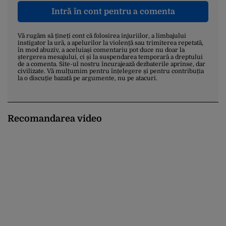
Intră în cont pentru a comenta
Vă rugăm să țineți cont că folosirea injuriilor, a limbajului
instigator la ură, a apelurilor la violență sau trimiterea repetată,
în mod abuziv, a aceluiași comentariu pot duce nu doar la
ștergerea mesajului, ci și la suspendarea temporară a dreptului
de a comenta. Site-ul nostru încurajează dezbaterile aprinse, dar
civilizate. Vă mulțumim pentru înțelegere și pentru contribuția
la o discuție bazată pe argumente, nu pe atacuri.
Recomandarea video