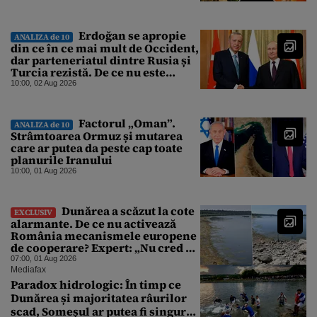
Erdoğan se apropie
ANALIZA de 10
din ce în ce mai mult de Occident,
dar parteneriatul dintre Rusia și
Turcia rezistă. De ce nu este
Moscova îngrijorată de
10:00, 02 Aug 2026
orientarea spre vest a Ankarei
Factorul „Oman”.
ANALIZA de 10
Strâmtoarea Ormuz și mutarea
care ar putea da peste cap toate
planurile Iranului
10:00, 01 Aug 2026
Dunărea a scăzut la cote
EXCLUSIV
alarmante. De ce nu activează
România mecanismele europene
de cooperare? Expert: „Nu cred că
a sta și a aștepta ploaia reprezintă
07:00, 01 Aug 2026
o strategie viabilă”
Mediafax
Paradox hidrologic: În timp ce
Dunărea și majoritatea râurilor
scad, Someșul ar putea fi singurul