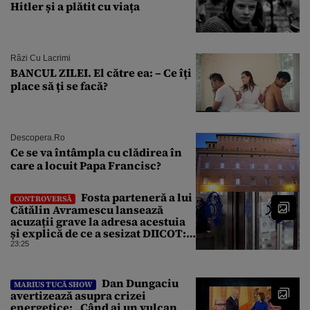
Hitler și a plătit cu viața
Râzi Cu Lacrimi
BANCUL ZILEI. El către ea: – Ce îți
place să ți se facă?
Descopera.ro
Ce se va întâmpla cu clădirea în
care a locuit Papa Francisc?
Fosta parteneră a lui
CONTROVERSĂ
Cătălin Avramescu lansează
acuzații grave la adresa acestuia
și explică de ce a sesizat DIICOT:
„Făcea baie complet dezbrăcat cu
23:25
copiii”. Fostul consilier
prezidențial respinge acuzațiile
Dan Dungaciu
MARIUS TUCĂ SHOW
avertizează asupra crizei
energetice: „Când ai un vulcan