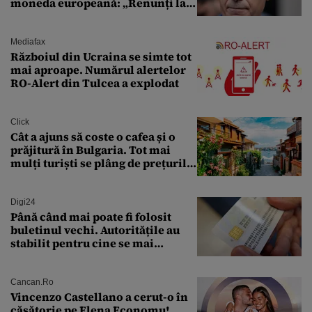
moneda europeană: „Renunți la
leu, renunți la suveranitate”
Mediafax
Războiul din Ucraina se simte tot
mai aproape. Numărul alertelor
RO-Alert din Tulcea a explodat
Click
Cât a ajuns să coste o cafea și o
prăjitură în Bulgaria. Tot mai
mulți turiști se plâng de prețurile
ridicate
Digi24
Până când mai poate fi folosit
buletinul vechi. Autoritățile au
stabilit pentru cine se mai
eliberează cartea de identitate
model 1997
Cancan.ro
Vincenzo Castellano a cerut-o în
căsătorie pe Elena Economu!