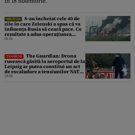
în 18 noiembrie.
S-au încheiat cele 40 de
MILITAR
zile în care Zelenski a spus că va
influența Rusia să ceară pace. Ce
rezultate a adus operațiunea
Kievului
01:01
The Guardian: Drona
TENSIUNI
rusească găsită la aeroportul de la
Leipzig ar putea constitui un act
de escaladare a tensiunilor NATO-
Rusia
23:59