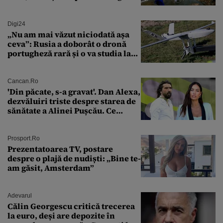
mare râu cu debite în creștere
Digi24
„Nu am mai văzut niciodată așa
ceva”: Rusia a doborât o dronă
portugheză rară și o va studia la
un institut de cercetare
Cancan.ro
'Din păcate, s-a gravat'. Dan Alexa,
dezvăluiri triste despre starea de
sănătate a Alinei Pușcău. Ce
discuție au avut cu două zile în
urmă
Prosport.ro
Prezentatoarea TV, postare
despre o plajă de nudiști: „Bine te-
am găsit, Amsterdam”
Adevarul
Călin Georgescu critică trecerea
la euro, deși are depozite în