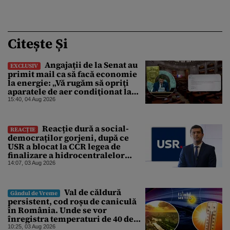
Citește Și
Angajaţii de la Senat au
EXCLUSIV
primit mail ca să facă economie
la energie: „Vă rugăm să opriţi
aparatele de aer condiţionat la
sfârşitul programului”
15:40, 04 Aug 2026
Reacție dură a social-
REACȚIE
democraților gorjeni, după ce
USR a blocat la CCR legea de
finalizare a hidrocentralelor
abandonate. „Nu ne-ar surprinde
14:07, 03 Aug 2026
dacă Miruță și USR ar acuza PSD și
de faptul că asupra Europei s-a
abătut o cupolă de foc”
Val de căldură
Gândul de Vreme
persistent, cod roșu de caniculă
în România. Unde se vor
înregistra temperaturi de 40 de
grade, potrivit ANM
10:25, 03 Aug 2026