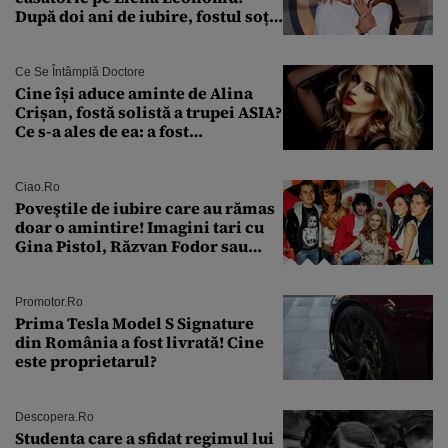
După doi ani de iubire, fostul soț
al Antoniei se pregătește de nuntă
Ce Se Întâmplă Doctore
Cine își aduce aminte de Alina
Crișan, fostă solistă a trupei ASIA?
Ce s-a ales de ea: a fost
condamnată la închisoare cu
suspendare. Ce acuzații i se aduc
Ciao.ro
Poveştile de iubire care au rămas
doar o amintire! Imagini tari cu
Gina Pistol, Răzvan Fodor sau
Andra Măruţă şi foştii parteneri
Promotor.ro
Prima Tesla Model S Signature
din România a fost livrată! Cine
este proprietarul?
Descopera.ro
Studenta care a sfidat regimul lui