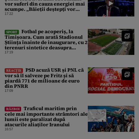
vor suferi din cauza energiei mai
scumpe. „Băieții deștepți vor
specula și după vor crește
17:22
prețurile”
Fotbal pe acoperiș, la
SPORT
Timișoara. Cum arată Stadionul
Știința înainte de inaugurare, cu 2
terenuri sintetice deasupra
tribunei
17:19
PSD acuză USR și PNL că
REACȚIE
vor să îl salveze pe Fritz și să
piardă 771 de milioane de euro
din PNRR
17:09
Traficul maritim prin
RĂZBOI
cele mai importante strâmtori ale
lumii este paralizat după
atacurile aliaților Iranului
16:57