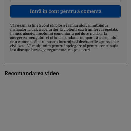
Intră în cont pentru a comenta
Vă rugăm să țineți cont că folosirea injuriilor, a limbajului
instigator la ură, a apelurilor la violență sau trimiterea repetată,
în mod abuziv, a aceluiași comentariu pot duce nu doar la
ștergerea mesajului, ci și la suspendarea temporară a dreptului
de a comenta. Site-ul nostru încurajează dezbaterile aprinse, dar
civilizate. Vă mulțumim pentru înțelegere și pentru contribuția
la o discuție bazată pe argumente, nu pe atacuri.
Recomandarea video