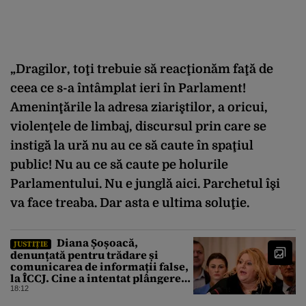
„Dragilor, toţi trebuie să reacţionăm faţă de
ceea ce s-a întâmplat ieri în Parlament!
Ameninţările la adresa ziariştilor, a oricui,
violenţele de limbaj, discursul prin care se
instigă la ură nu au ce să caute în spaţiul
public! Nu au ce să caute pe holurile
Parlamentului. Nu e junglă aici. Parchetul îşi
va face treaba. Dar asta e ultima soluţie.
Diana Șoșoacă,
JUSTIȚIE
denunțată pentru trădare și
comunicarea de informații false,
la ÎCCJ. Cine a intentat plângerea
penală
18:12