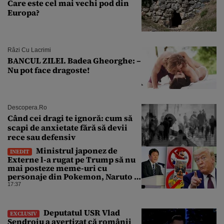
Care este cel mai vechi pod din
Europa?
Râzi Cu Lacrimi
BANCUL ZILEI. Badea Gheorghe: –
Nu pot face dragoste!
Descopera.ro
Când cei dragi te ignoră: cum să
scapi de anxietate fără să devii
rece sau defensiv
Ministrul japonez de
INEDIT
Externe l-a rugat pe Trump să nu
mai posteze meme-uri cu
personaje din Pokemon, Naruto și
Mario pe platformele social-
17:37
media
Deputatul USR Vlad
EXCLUSIV
Șendroiu a avertizat că românii