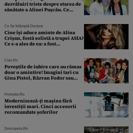
dezvăluiri triste despre starea de
sănătate a Alinei Pușcău. Ce
discuție au avut cu două zile în
urmă
Ce Se Întâmplă Doctore
Cine își aduce aminte de Alina
Crișan, fostă solistă a trupei ASIA?
Ce s-a ales de ea: a fost
condamnată la închisoare cu
suspendare. Ce acuzații i se aduc
Ciao.ro
Poveştile de iubire care au rămas
doar o amintire! Imagini tari cu
Gina Pistol, Răzvan Fodor sau
Andra Măruţă şi foştii parteneri
Promotor.ro
Modernizează-ți mașina fără
investiții mari. Cinci accesorii
recomandate șoferilor
Descopera.ro