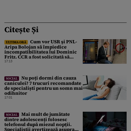
Citește Și
Cum vor USR şi PNL-
ULTIMA ORĂ
Aripa Bolojan să împiedice
incompatibilitatea lui Dominic
Fritz. CCR a fost solicitată să
intervină
17:13
Nu poți dormi din cauza
SOCIAL
caniculei? 7 trucuri recomandate
de specialiști pentru un somn mai
odihnitor
17:01
Mai mult de jumătate
SOCIAL
dintre adolescenți folosesc
telefonul după miezul nopții.
Specialiștii avertizează asupra