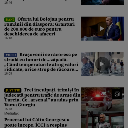
efectelor
16:46
Oferta lui Bolojan pentru
BANI
românii din diaspora: Granturi
de 200.000 de euro pentru
deschiderea de afaceri
16:18
Brașovenii se răcoresc pe
VIDEO
stradă cu tunuri de…zăpadă.
„Când temperaturile ating valori
ridicate, orice strop de răcoare
contează!”
16:09
Trei inculpați, trimiși în
JUSTIȚIE
judecată pentru trafic de arme din
Turcia. Ce „arsenal” au adus prin
Vama Giurgiu
15:48
Mediafax
Procesul lui Călin Georgescu
poate începe. ÎCCJ a respins