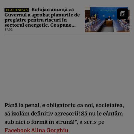
Bolojan anunță că
FLASH NEWS
Guvernul a aprobat planurile de
pregătire pentru riscuri în
sectorul energetic. Ce spune
premierul despre consumul
17:51
populației
Până la penal, e obligatoriu ca noi, societatea,
să izolăm definitiv agresorii! Să nu le cântăm
sub nici o formă în strună!”
, a scris pe
Facebook Alina Gorghiu
.