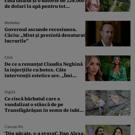
casa tatălui și o datorie de 228.000
de dolari la apă pentru tot
cartierul
Mediafax
Guvernul ascunde recesiunea.
Câciu: „Mint și prezintă denaturat
lucrurile”
Click
De ce a renunțat Claudia Neghină
la injecțiile cu botox. Câte
intervenții estetice are. „Îmi
îngheață fața”
Digi24
Ce riscă bărbatul care a
vandalizat o stâncă de pe
Transfăgărășan în semn de iubire
față de „Anna”
Cancan.ro
'Din păcate, s-a gravat'. Dan Alexa,