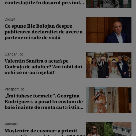
contestațiile în dosarul privind
lovitura de stat
Digi24
Ce spune Ilie Bolojan despre
publicarea declarației de avere a
partenerei sale de viață
Cancan.ro
Valentin Sanfira o acuză pe
Codruța de adulter? 'Am iubit doi
ochi ce m-au înșelat!'
Prosport.ro
„Îmi iubesc formele”. Georgina
Rodriguez s-a pozat în costum de
baie înainte de nunta cu Cristiano
Ronaldo
Adevarul
Moștenire de coșmar: a primit