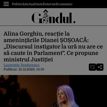
Politică
Actualitate
Externe
Economic
Alina Gorghiu, reacție la
amenințările Dianei ȘOȘOACĂ:
„Discursul instigator la ură nu are ce
să caute în Parlament”. Ce propune
ministrul Justiției
Laurentiu Teodorescu
Publicat:
21.12.2024, 14:16