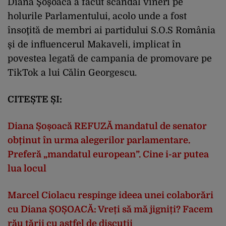
Diana Şoşoacă a făcut scandal vineri pe
holurile Parlamentului, acolo unde a fost
însoţită de membri ai partidului S.O.S România
şi de influencerul Makaveli, implicat în
povestea legată de campania de promovare pe
TikTok a lui Călin Georgescu.
CITEȘTE ȘI:
Diana Șoșoacă REFUZĂ mandatul de senator
obținut în urma alegerilor parlamentare.
Preferă „mandatul european”. Cine i-ar putea
lua locul
Marcel Ciolacu respinge ideea unei colaborări
cu Diana ȘOȘOACĂ: Vreți să mă jigniți? Facem
rău țării cu astfel de discuții