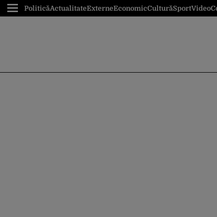
Politică
Actualitate
Externe
Economic
Cultură
Sport
Video
C