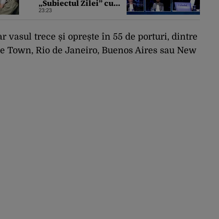
„Subiectul Zilei” cu
deputatul USR Cezar
23:23
Drăgoescu, deficitul
fiind motivul
scandalului
ar vasul trece și oprește în 55 de porturi, dintre
 Town, Rio de Janeiro, Buenos Aires sau New