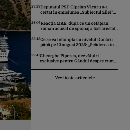
Artificială pentru a crea primele
virusuri sintetice la tratarea de E.coli
23:23
Deputatul PSD Ciprian Văcaru s-a
certat în emisiunea „Subiectul Zilei”
cu deputatul USR Cezar Drăgoescu,
deficitul fiind motivul scandalului
23:05
Reacția MAE, după ce un cetăţean
român acuzat de spionaj a fost arestat
în Germania. Complotase cu un
ucrainean ca să asasineze un
22:43
Ce se va întâmpla cu nivelul Dunării
producător de drone
până pe 12 august 2026: „Scăderea în 7
zile este de 10 centimetri”
22:41
Gheorghe Piperea, dezvăluiri
exclusive pentru Gândul despre cum
Ursula von der Leyen, Emmanuel
Macron și Zelenski plănuiesc pe Signal
să îl pună „la respect” pe Trump
Vezi toate articolele