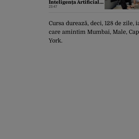
Inteligența Artificială
pentru a crea primele
23:47
virusuri sintetice la
tratarea de E.coli
Cursa durează, deci, 128 de zile, i
care amintim Mumbai, Male, Cape
York.