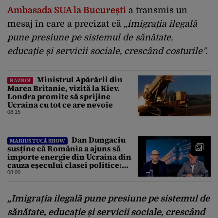
Ambasada SUA la București
a transmis un
mesaj în care a precizat că
„imigrația ilegală
pune presiune pe sistemul de sănătate,
educație și servicii sociale, crescând costurile”.
Ministrul Apărării din
RĂZBOI
Marea Britanie, vizită la Kiev.
Londra promite să sprijine
Ucraina cu tot ce are nevoie
08:15
Dan Dungaciu
MARIUS TUCĂ SHOW
susține că România a ajuns să
importe energie din Ucraina din
cauza eșecului clasei politice:
Este bilanțul politic al ultimilor
08:00
ani
„Imigrația ilegală pune presiune pe sistemul de
sănătate, educație și servicii sociale, crescând