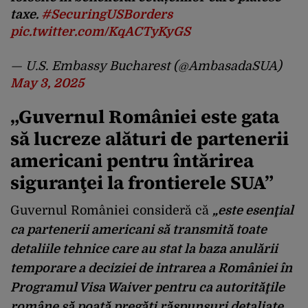
taxe.
#SecuringUSBorders
pic.twitter.com/KqACTyKyGS
— U.S. Embassy Bucharest (@AmbasadaSUA)
May 3, 2025
„
Guvernul României este gata
să lucreze alături de partenerii
americani pentru întărirea
siguranţei la frontierele SUA
”
Guvernul României consideră că
„este esenţial
ca partenerii americani să transmită toate
detaliile tehnice care au stat la baza anulării
temporare a deciziei de intrarea a României în
Programul Visa Waiver pentru ca autorităţile
române să poată pregăti răspunsuri detaliate