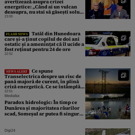
avertizează asupra crizei
energetice: „Când ai un vulcan
deasupra, nu stai să găsești soluții
cu leucoplast”
23:00
Tatăl din Hunedoara
FLASH NEWS
care și-a ținut copilul de doi ani
ostatic și a amenințat că îl ucide a
fost reținut pentru 24 de ore
22:52
Ce spune
NEWS ALERT
Transelectrica despre un risc de
pană majoră de curent, în plină
criză energetică. Ce se întâmplă
cu Sistemul Electroenergetic
22:51
Național
Mediafax
Paradox hidrologic: În timp ce
Dunărea și majoritatea râurilor
scad, Someșul ar putea fi singurul
mare râu cu debite în creștere
Digi24