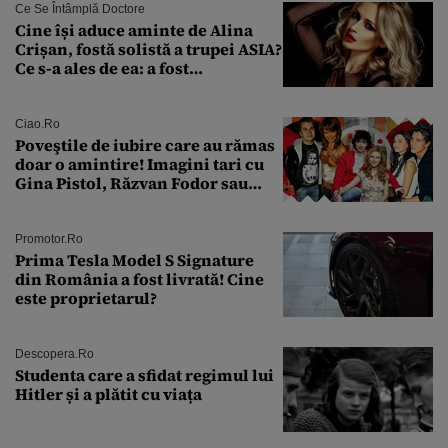
Ce Se Întâmplă Doctore
Cine își aduce aminte de Alina
Crișan, fostă solistă a trupei ASIA?
Ce s-a ales de ea: a fost
condamnată la închisoare cu
suspendare. Ce acuzații i se aduc
Ciao.ro
Poveştile de iubire care au rămas
doar o amintire! Imagini tari cu
Gina Pistol, Răzvan Fodor sau
Andra Măruţă şi foştii parteneri
Promotor.ro
Prima Tesla Model S Signature
din România a fost livrată! Cine
este proprietarul?
Descopera.ro
Studenta care a sfidat regimul lui
Hitler și a plătit cu viața