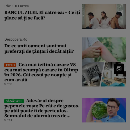
Râzi Cu Lacrimi
BANCUL ZILEI. El către ea: – Ce îți
place să ți se facă?
Descopera.ro
De ce unii oameni sunt mai
preferați de țânțari decât alții?
Cea mai ieftină cazare VS
FOTO
cea mai scumpă cazare în Olimp
în 2026. Cât costă pe noapte și
cum arată
07:56
Adevărul despre
SĂNĂTATE
pepenele roșu: Pe cât e de gustos,
pe atât poate fi de periculos.
Semnalul de alarmă tras de
doctorul Mihail Pautov
07:41