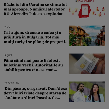
Războiul din Ucraina se simte tot
mai aproape. Numărul alertelor
RO-Alert din Tulcea a explodat
Click
Cât a ajuns să coste o cafea și o
prăjitură în Bulgaria. Tot mai
mulți turiști se plâng de prețurile
ridicate
Digi24
Până când mai poate fi folosit
buletinul vechi. Autoritățile au
stabilit pentru cine se mai
eliberează cartea de identitate
model 1997
Cancan.ro
'Din păcate, s-a gravat'. Dan Alexa,
dezvăluiri triste despre starea de
sănătate a Alinei Pușcău. Ce
discuție au avut cu două zile în
urmă