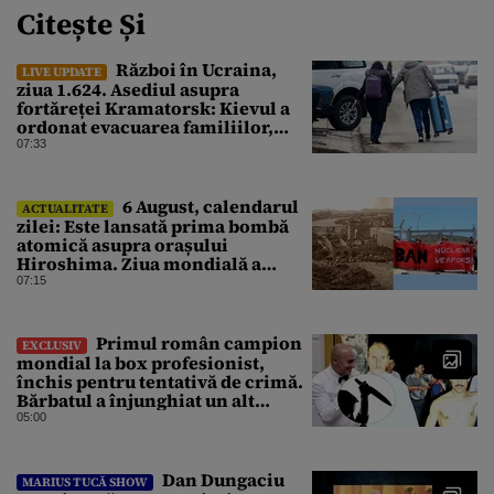
Citește Și
Război în Ucraina,
LIVE UPDATE
ziua 1.624. Asediul asupra
fortăreței Kramatorsk: Kievul a
ordonat evacuarea familiilor,
rușii sunt la 20 de km de oraș
07:33
6 August, calendarul
ACTUALITATE
zilei: Este lansată prima bombă
atomică asupra orașului
Hiroshima. Ziua mondială a
luptei pentru interzicerea armei
07:15
nucleare
Primul român campion
EXCLUSIV
mondial la box profesionist,
închis pentru tentativă de crimă.
Bărbatul a înjunghiat un alt
interlop periculos
05:00
Dan Dungaciu
MARIUS TUCĂ SHOW