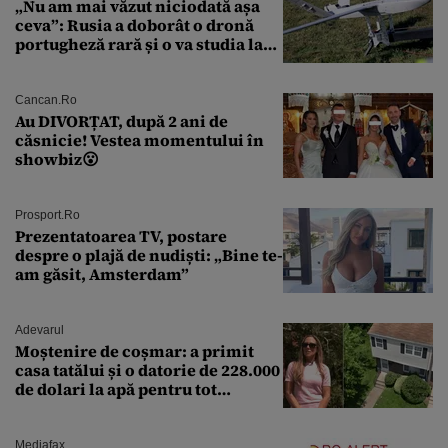
„Nu am mai văzut niciodată așa
ceva”: Rusia a doborât o dronă
portugheză rară și o va studia la
un institut de cercetare
Cancan.ro
Au DIVORȚAT, după 2 ani de
căsnicie! Vestea momentului în
showbiz😮
Prosport.ro
Prezentatoarea TV, postare
despre o plajă de nudiști: „Bine te-
am găsit, Amsterdam”
Adevarul
Moștenire de coșmar: a primit
casa tatălui și o datorie de 228.000
de dolari la apă pentru tot
cartierul
Mediafax