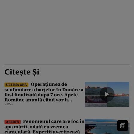
Citește Și
Operațiunea de
ULTIMA ORĂ
scufundare a barjelor în Dunăre a
fost finalizată după 7 ore. Apele
Române anunță când vor fi
simțite efectele
21:56
Fenomenul care are loc în
ALERTĂ
apa mării, odată cu vremea
caniculară. Experții avertizează