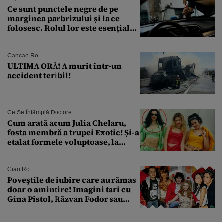
Ce sunt punctele negre de pe
marginea parbrizului și la ce
folosesc. Rolul lor este esențial
pentru siguranța mașinii
Cancan.ro
ULTIMA ORĂ! A murit într-un
accident teribil!
Ce Se Întâmplă Doctore
Cum arată acum Julia Chelaru,
fosta membră a trupei Exotic! Și-a
etalat formele voluptoase, la
aproape 50 de ani
Ciao.ro
Poveştile de iubire care au rămas
doar o amintire! Imagini tari cu
Gina Pistol, Răzvan Fodor sau
Andra Măruţă şi foştii parteneri