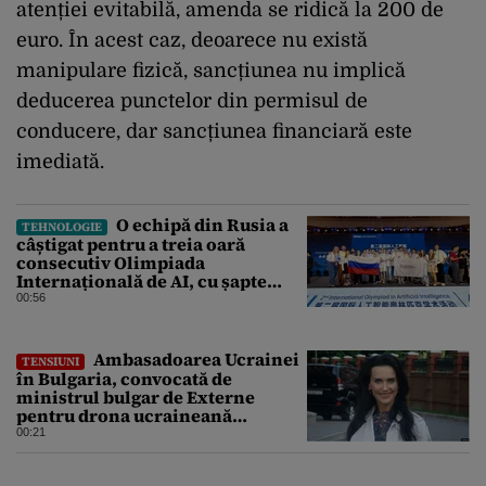
atenției evitabilă, amenda se ridică la 200 de
euro. În acest caz, deoarece nu există
manipulare fizică, sancțiunea nu implică
deducerea punctelor din permisul de
conducere, dar sancțiunea financiară este
imediată.
O echipă din Rusia a
TEHNOLOGIE
câștigat pentru a treia oară
consecutiv Olimpiada
Internațională de AI, cu șapte
medalii din aur și una de bronz
00:56
Ambasadoarea Ucrainei
TENSIUNI
în Bulgaria, convocată de
ministrul bulgar de Externe
pentru drona ucraineană
prăbușită în apropierea
00:21
infrastructurii critice