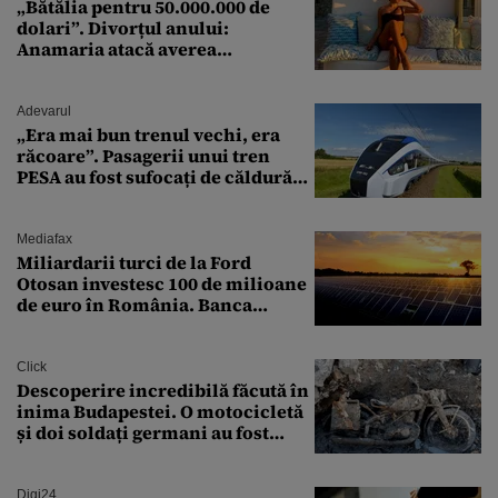
„Bătălia pentru 50.000.000 de
dolari”. Divorțul anului:
Anamaria atacă averea
milionarului
Adevarul
„Era mai bun trenul vechi, era
răcoare”. Pasagerii unui tren
PESA au fost sufocați de căldură
pe ruta București-Constanța
Mediafax
Miliardarii turci de la Ford
Otosan investesc 100 de milioane
de euro în România. Banca
Transilvania le acordă o
finanțare uriașă
Click
Descoperire incredibilă făcută în
inima Budapestei. O motocicletă
și doi soldați germani au fost
găsiți în Dunăre
Digi24