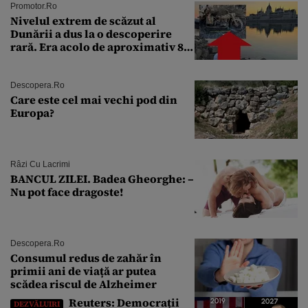
Promotor.ro
Nivelul extrem de scăzut al
Dunării a dus la o descoperire
rară. Era acolo de aproximativ 80
de ani
Descopera.ro
Care este cel mai vechi pod din
Europa?
Râzi Cu Lacrimi
BANCUL ZILEI. Badea Gheorghe: –
Nu pot face dragoste!
Descopera.ro
Consumul redus de zahăr în
primii ani de viață ar putea
scădea riscul de Alzheimer
Reuters: Democrații
DEZVĂLUIRI