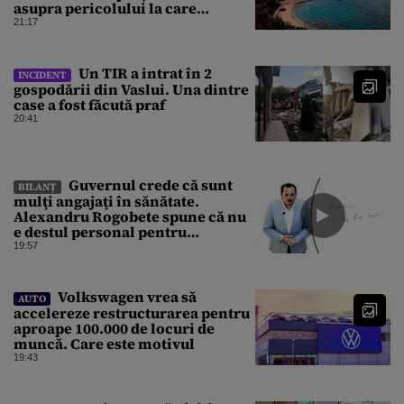
asupra pericolului la care
oamenii pot fi expuși
21:17
Un TIR a intrat în 2
INCIDENT
gospodării din Vaslui. Una dintre
case a fost făcută praf
20:41
Guvernul crede că sunt
BILANȚ
mulţi angajaţi în sănătate.
Alexandru Rogobete spune că nu
e destul personal pentru
combaterea infecţiilor
19:57
nosocomiale
Volkswagen vrea să
AUTO
accelereze restructurarea pentru
aproape 100.000 de locuri de
muncă. Care este motivul
19:43