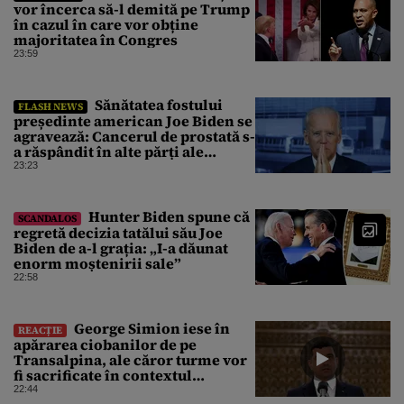
vor încerca să-l demită pe Trump
în cazul în care vor obține
majoritatea în Congres
23:59
Sănătatea fostului
FLASH NEWS
președinte american Joe Biden se
agravează: Cancerul de prostată s-
a răspândit în alte părți ale
corpului
23:23
Hunter Biden spune că
SCANDALOS
regretă decizia tatălui său Joe
Biden de a-l grația: „I-a dăunat
enorm moștenirii sale”
22:58
George Simion iese în
REACȚIE
apărarea ciobanilor de pe
Transalpina, ale căror turme vor
fi sacrificate în contextul
focarului de variolă ovină
22:44