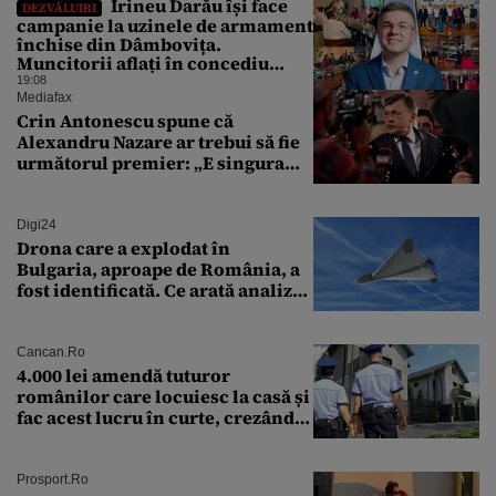
Irineu Darău își face
DEZVĂLUIRI
campanie la uzinele de armament
închise din Dâmbovița.
Muncitorii aflați în concediu
forțat din cauza lipsei comenzilor
19:08
au fost chemați de acasă pentru a
Mediafax
da mâna cu Ministrul Economiei
Crin Antonescu spune că
Alexandru Nazare ar trebui să fie
următorul premier: „E singura
soluție”
Digi24
Drona care a explodat în
Bulgaria, aproape de România, a
fost identificată. Ce arată analiza
preliminară a epavei
Cancan.ro
4.000 lei amendă tuturor
românilor care locuiesc la casă și
fac acest lucru în curte, crezând
că nu îi vede nimeni
Prosport.ro