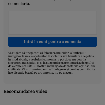
comentariu.
Intră în cont pentru a comenta
Vă rugăm să țineți cont că folosirea injuriilor, a limbajului
instigator la ură, a apelurilor la violență sau trimiterea repetată,
în mod abuziv, a aceluiași comentariu pot duce nu doar la
ștergerea mesajului, ci și la suspendarea temporară a dreptului
de a comenta. Site-ul nostru încurajează dezbaterile aprinse, dar
civilizate. Vă mulțumim pentru înțelegere și pentru contribuția
la o discuție bazată pe argumente, nu pe atacuri.
Recomandarea video