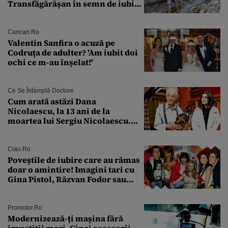
Transfăgărășan în semn de iubire
față de „Anna”
Cancan.ro
Valentin Sanfira o acuză pe
Codruța de adulter? 'Am iubit doi
ochi ce m-au înșelat!'
Ce Se Întâmplă Doctore
Cum arată astăzi Dana
Nicolaescu, la 13 ani de la
moartea lui Sergiu Nicolaescu.
Transformarea care i-a surprins
pe toți
Ciao.ro
Poveştile de iubire care au rămas
doar o amintire! Imagini tari cu
Gina Pistol, Răzvan Fodor sau
Andra Măruţă şi foştii parteneri
Promotor.ro
Modernizează-ți mașina fără
investiții mari. Cinci accesorii