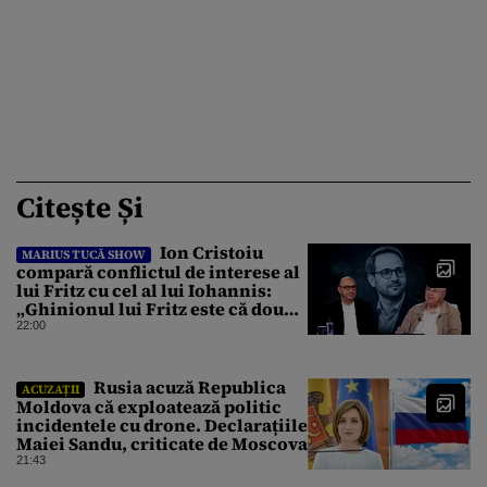
Citește Și
Ion Cristoiu
MARIUS TUCĂ SHOW
compară conflictul de interese al
lui Fritz cu cel al lui Iohannis:
„Ghinionul lui Fritz este că două
instanțe l-au declarat
22:00
incompatibil”
Rusia acuză Republica
ACUZAȚII
Moldova că exploatează politic
incidentele cu drone. Declarațiile
Maiei Sandu, criticate de Moscova
21:43