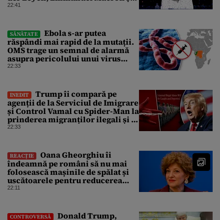
Zelenski plănuiesc pe Signal să îl
22:41
pună „la respect” pe Trump
Ebola s-ar putea
SĂNĂTATE
răspândi mai rapid de la mutații.
OMS trage un semnal de alarmă
asupra pericolului unui virus
pentru care nu există vaccin
22:33
Trump îi compară pe
INEDIT
agenții de la Serviciul de Imigrare
și Control Vamal cu Spider-Man la
prinderea migranților ilegali și a
infractorilor
22:33
Oana Gheorghiu îi
REACȚIE
îndeamnă pe români să nu mai
folosească mașinile de spălat și
uscătoarele pentru reducerea
consumului de energie
22:11
Donald Trump,
CONTROVERSĂ