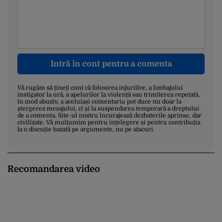
Intră în cont pentru a comenta
Vă rugăm să țineți cont că folosirea injuriilor, a limbajului
instigator la ură, a apelurilor la violență sau trimiterea repetată,
în mod abuziv, a aceluiași comentariu pot duce nu doar la
ștergerea mesajului, ci și la suspendarea temporară a dreptului
de a comenta. Site-ul nostru încurajează dezbaterile aprinse, dar
civilizate. Vă mulțumim pentru înțelegere și pentru contribuția
la o discuție bazată pe argumente, nu pe atacuri.
Recomandarea video