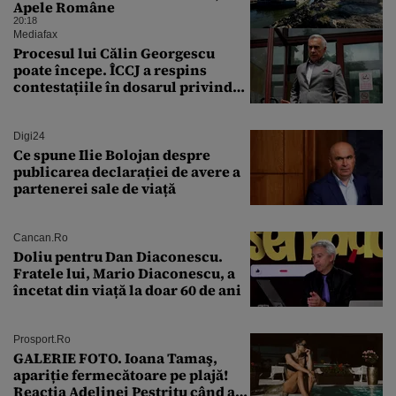
Apele Române
20:18
Mediafax
Procesul lui Călin Georgescu
poate începe. ÎCCJ a respins
contestațiile în dosarul privind
lovitura de stat
Digi24
Ce spune Ilie Bolojan despre
publicarea declarației de avere a
partenerei sale de viață
Cancan.ro
Doliu pentru Dan Diaconescu.
Fratele lui, Mario Diaconescu, a
încetat din viață la doar 60 de ani
Prosport.ro
GALERIE FOTO. Ioana Tamaş,
apariție fermecătoare pe plajă!
Reacția Adelinei Pestrițu când a