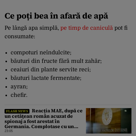
Ce poți bea în afară de apă
Pe lângă apa simplă,
pe timp de caniculă
pot fi
consumate:
compoturi neîndulcite;
băuturi din fructe fără mult zahăr;
ceaiuri din plante servite reci;
băuturi lactate fermentate;
ayran;
chefir.
Reacția MAE, după ce
FLASH NEWS
un cetăţean român acuzat de
spionaj a fost arestat în
Germania. Complotase cu un
ucrainean ca să asasineze un
23:05