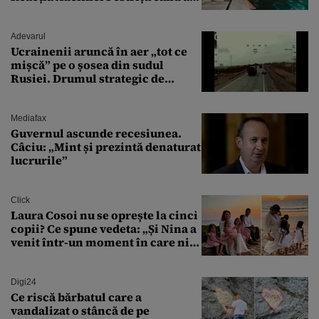
văzut-o
Adevarul
Ucrainenii aruncă în aer „tot ce
mișcă” pe o șosea din sudul
Rusiei. Drumul strategic de
aprovizionare către Crimeea este
controlat complet
Mediafax
Guvernul ascunde recesiunea.
Câciu: „Mint și prezintă denaturat
lucrurile”
Click
Laura Cosoi nu se oprește la cinci
copii? Ce spune vedeta: „Și Nina a
venit într-un moment în care nici
măcar nu mai discutam”
Digi24
Ce riscă bărbatul care a
vandalizat o stâncă de pe