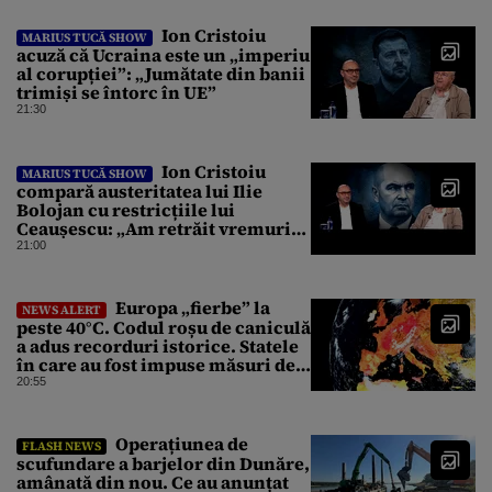
Ion Cristoiu
MARIUS TUCĂ SHOW
acuză că Ucraina este un „imperiu
al corupției”: „Jumătate din banii
trimiși se întorc în UE”
21:30
Ion Cristoiu
MARIUS TUCĂ SHOW
compară austeritatea lui Ilie
Bolojan cu restricțiile lui
Ceaușescu: „Am retrăit vremurile
tinereții”
21:00
Europa „fierbe” la
NEWS ALERT
peste 40°C. Codul roșu de caniculă
a adus recorduri istorice. Statele
în care au fost impuse măsuri de
urgență
20:55
Operațiunea de
FLASH NEWS
scufundare a barjelor din Dunăre,
amânată din nou. Ce au anunțat