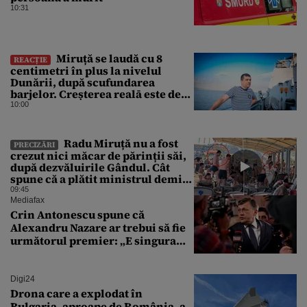
10:31
Miruță se laudă cu 8
REACȚIE
centimetri în plus la nivelul
Dunării, după scufundarea
barjelor. Creșterea realā este de
doar 4 centimetri
10:00
Radu Miruță nu a fost
PRECIZĂRI
crezut nici măcar de părinții săi,
după dezvăluirile Gândul. Cât
spune că a plătit ministrul demis
pentru vacanța la 5 stele în Turcia
09:45
Mediafax
Crin Antonescu spune că
Alexandru Nazare ar trebui să fie
următorul premier: „E singura
soluție”
Digi24
Drona care a explodat în
Bulgaria, aproape de România, a