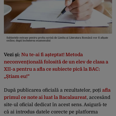
Subiectele extrase pentru proba scrisă de Limba și Literatura Română vor fi afișate
online, după încheierea examenului
Vezi și:
Nu te-ai fi așteptat! Metoda
neconvențională folosită de un elev de clasa a
XII-a pentru a afla ce subiecte pică la BAC:
„Știam eu!”
După publicarea oficială a rezultatelor, poți
afla
primul ce note ai luat la Bacalaureat
, accesând
site-ul oficial dedicat în acest sens. Asigură-te
că ai introdus datele corecte pe platforma