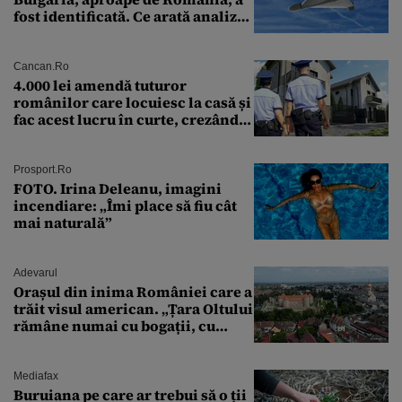
fost identificată. Ce arată analiza
preliminară a epavei
Cancan.ro
4.000 lei amendă tuturor
românilor care locuiesc la casă și
fac acest lucru în curte, crezând
că nu îi vede nimeni
Prosport.ro
FOTO. Irina Deleanu, imagini
incendiare: „Îmi place să fiu cât
mai naturală”
Adevarul
Orașul din inima României care a
trăit visul american. „Țara Oltului
rămâne numai cu bogații, cu
babele, cu moșnegii și cu
sărăntocii”
Mediafax
Buruiana pe care ar trebui să o ții