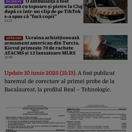
O ambulanţă a fost
INCIDENT
atacată cu topoare și pietre la Cluj
după ce într-un clip de pe TikTok
s-a spus că ”fură copii”
13:21
Ucraina achiziționează
APĂRARE
armament american din Turcia.
Kievul primește 70 de rachete
ATACMS și 12 lansatoare MLRS
12:58
Update 10 iunie 2025 (15:13).
A fost publicat
baremul de corectare al primei probe de la
Bacalaureat, la profilul Real – Tehnologic.