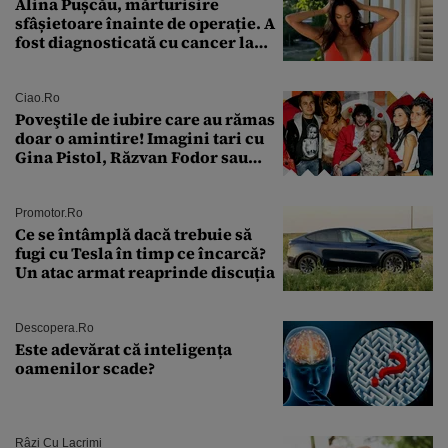
Alina Pușcău, mărturisire
sfâșietoare înainte de operație. A
fost diagnosticată cu cancer la
sân în metastază: „Este singurul
tratament care o să mă ajute să
îmi salvez viața”
Ciao.ro
Poveştile de iubire care au rămas
doar o amintire! Imagini tari cu
Gina Pistol, Răzvan Fodor sau
Andra Măruţă şi foştii parteneri
Promotor.ro
Ce se întâmplă dacă trebuie să
fugi cu Tesla în timp ce încarcă?
Un atac armat reaprinde discuția
Descopera.ro
Este adevărat că inteligența
oamenilor scade?
Râzi Cu Lacrimi