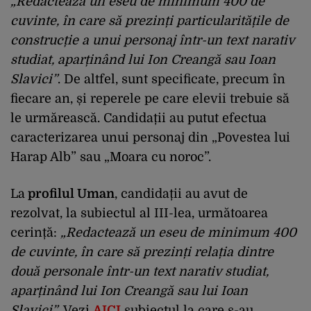
„Redactează un eseu de minimum 400 de
cuvinte, în care să prezinți particularitățile de
construcție a unui personaj într-un text narativ
studiat, aparținând lui Ion Creangă sau Ioan
Slavici”
. De altfel, sunt specificate, precum în
fiecare an, și reperele pe care elevii trebuie să
le urmărească. Candidații au putut efectua
caracterizarea unui personaj din „Povestea lui
Harap Alb” sau „Moara cu noroc”.
La
profilul Uman
, candidații au avut de
rezolvat, la subiectul al III-lea, următoarea
cerință:
„Redactează un eseu de minimum 400
de cuvinte, în care să prezinți relația dintre
două personale într-un text narativ studiat,
aparținând lui Ion Creangă sau lui Ioan
Slavici”
. Vezi
AICI
subiectul la care s-au