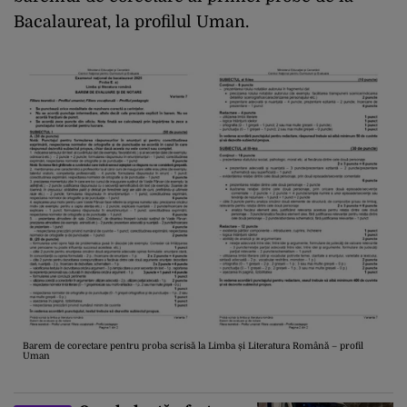
Bacalaureat, la profilul Uman.
Barem de corectare pentru proba scrisă la Limba și Literatura Română – profil
Uman