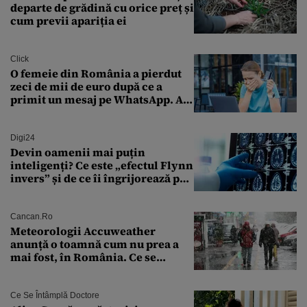
departe de grădină cu orice preț și
cum previi apariția ei
Click
O femeie din România a pierdut
zeci de mii de euro după ce a
primit un mesaj pe WhatsApp. A
crezut că va moșteni 175.000 de
euro din Franța
Digi24
Devin oamenii mai puțin
inteligenți? Ce este „efectul Flynn
invers” și de ce îi îngrijorează pe
cercetători
Cancan.ro
Meteorologii Accuweather
anunță o toamnă cum nu prea a
mai fost, în România. Ce se
întâmplă în septembrie,
octombrie și noiembrie 2026, în
București. Pe ce dată ninge
Ce Se Întâmplă Doctore