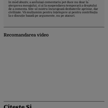
în mod abuziv, a aceluiași comentariu pot duce nu doar la
ștergerea mesajului, ci și la suspendarea temporară a dreptului
de a comenta. Site-ul nostru încurajează dezbaterile aprinse, dar
civilizate. Vă mulțumim pentru înțelegere și pentru contribuția
la o discuție bazată pe argumente, nu pe atacuri.
Recomandarea video
Citește Și