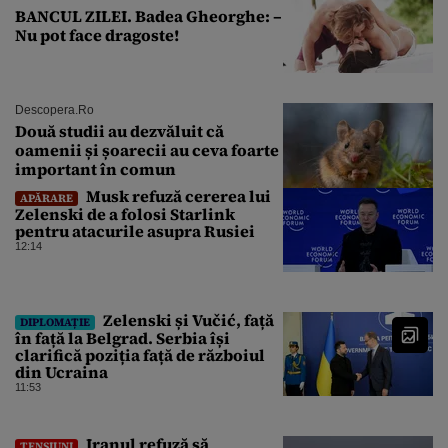
BANCUL ZILEI. Badea Gheorghe: –
Nu pot face dragoste!
Descopera.ro
Două studii au dezvăluit că
oamenii și șoarecii au ceva foarte
important în comun
Musk refuză cererea lui
APĂRARE
Zelenski de a folosi Starlink
pentru atacurile asupra Rusiei
12:14
Zelenski și Vučić, față
DIPLOMAȚIE
în față la Belgrad. Serbia își
clarifică poziția față de războiul
din Ucraina
11:53
Iranul refuză să
TENSIUNI