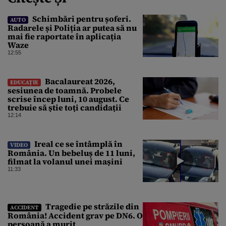
Schimbări pentru șoferi.
AUTO
Radarele și Poliția ar putea să nu
mai fie raportate în aplicația
Waze
12:55
Bacalaureat 2026,
EDUCAȚIE
sesiunea de toamnă. Probele
scrise încep luni, 10 august. Ce
trebuie să știe toți candidații
12:14
Ireal ce se întâmplă în
VIDEO
România. Un bebeluș de 11 luni,
filmat la volanul unei mașini
11:33
Tragedie pe străzile din
ACCIDENT
România! Accident grav pe DN6. O
persoană a murit