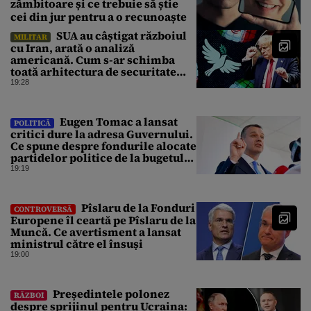
zâmbitoare și ce trebuie să știe
cei din jur pentru a o recunoaște
SUA au câștigat războiul
MILITAR
cu Iran, arată o analiză
americană. Cum s-ar schimba
toată arhitectura de securitate
din Orientul Mijlociu
19:28
Eugen Tomac a lansat
POLITICĂ
critici dure la adresa Guvernului.
Ce spune despre fondurile alocate
partidelor politice de la bugetul
de stat
19:19
Pîslaru de la Fonduri
CONTROVERSĂ
Europene îl ceartă pe Pîslaru de la
Muncă. Ce avertisment a lansat
ministrul către el însuși
19:00
Președintele polonez
RĂZBOI
despre sprijinul pentru Ucraina: