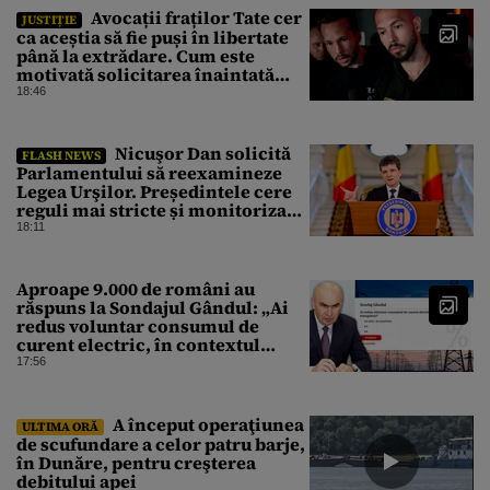
Avocații fraților Tate cer
JUSTIȚIE
ca aceștia să fie puși în libertate
până la extrădare. Cum este
motivată solicitarea înaintată
instanței
18:46
Nicuşor Dan solicită
FLASH NEWS
Parlamentului să reexamineze
Legea Urşilor. Președintele cere
reguli mai stricte și monitorizare
în timp real
18:11
Aproape 9.000 de români au
răspuns la Sondajul Gândul: „Ai
redus voluntar consumul de
curent electric, în contextul
crizei energetice?” Rezultatul a
17:56
fost o surpriză
A început operaţiunea
ULTIMA ORĂ
de scufundare a celor patru barje,
în Dunăre, pentru creşterea
debitului apei