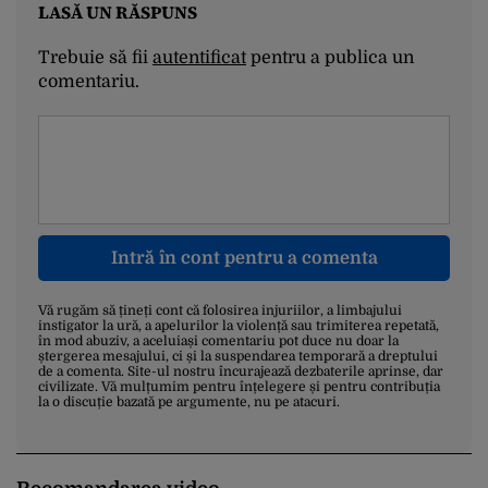
LASĂ UN RĂSPUNS
Trebuie să fii
autentificat
pentru a publica un
comentariu.
Intră în cont pentru a comenta
Vă rugăm să țineți cont că folosirea injuriilor, a limbajului
instigator la ură, a apelurilor la violență sau trimiterea repetată,
în mod abuziv, a aceluiași comentariu pot duce nu doar la
ștergerea mesajului, ci și la suspendarea temporară a dreptului
de a comenta. Site-ul nostru încurajează dezbaterile aprinse, dar
civilizate. Vă mulțumim pentru înțelegere și pentru contribuția
la o discuție bazată pe argumente, nu pe atacuri.