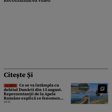
Recomandarea video
Citește Și
Ce se va întâmpla cu
ALERTĂ
debitul Dunării din 13 august.
Reprezentanții de la Apele
Române explică ce fenomen
urmează
19:41