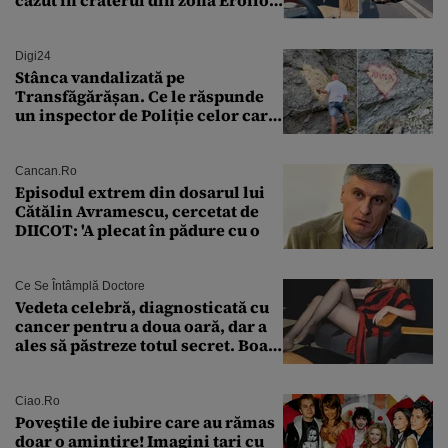
„M-am speriat foarte tare”
Digi24
Stânca vandalizată pe
Transfăgărășan. Ce le răspunde
un inspector de Poliție celor care
întreabă: „Dar ce a făcut?”
Cancan.ro
Episodul extrem din dosarul lui
Cătălin Avramescu, cercetat de
DIICOT: 'A plecat în pădure cu o
Ce Se Întâmplă Doctore
Vedeta celebră, diagnosticată cu
cancer pentru a doua oară, dar a
ales să păstreze totul secret. Boala
a fost descoperită la un control de
rutină
Ciao.ro
Poveştile de iubire care au rămas
doar o amintire! Imagini tari cu