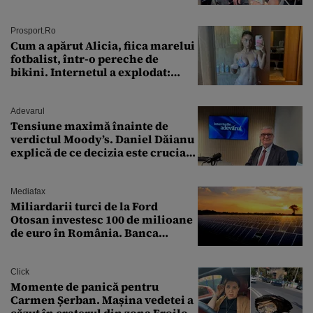
ȘTEARSĂ complet din
Prosport.ro
Cum a apărut Alicia, fiica marelui
fotbalist, într-o pereche de
bikini. Internetul a explodat:
„Zeiță superbă!”
Adevarul
Tensiune maximă înainte de
verdictul Moody’s. Daniel Dăianu
explică de ce decizia este crucială
pentru economia României
Mediafax
Miliardarii turci de la Ford
Otosan investesc 100 de milioane
de euro în România. Banca
Transilvania le acordă o
finanțare uriașă
Click
Momente de panică pentru
Carmen Șerban. Mașina vedetei a
căzut în craterul din zona Eroilor: