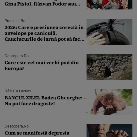
Gina Pistol, Răzvan Fodor sau
Andra Măruţă şi foştii parteneri
Promotor.ro
2026: Care e presiunea corectă în
anvelope pe caniculă.
Cauciucurile de iarnă pot să facă
explozie la peste 40°C?
Descopera.ro
Care este cel mai vechi pod din
Europa?
Râzi Cu Lacrimi
BANCUL ZILEI. Badea Gheorghe: –
Nu pot face dragoste!
Descopera.ro
Cum se manifestă depresia