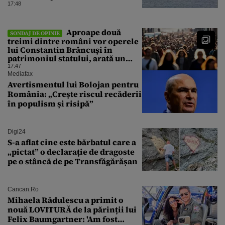
17:48
Aproape două
SONDAJ DE OPINIE
treimi dintre români vor operele
lui Constantin Brâncuși în
patrimoniul statului, arată un
sondaj
17:47
Mediafax
Avertismentul lui Bolojan pentru
România: „Crește riscul recăderii
în populism și risipă”
Digi24
S-a aflat cine este bărbatul care a
„pictat” o declarație de dragoste
pe o stâncă de pe Transfăgărășan
Cancan.ro
Mihaela Rădulescu a primit o
nouă LOVITURĂ de la părinții lui
Felix Baumgartner: 'Am fost