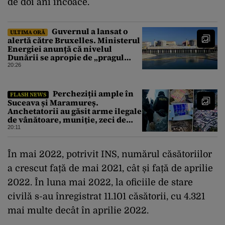
de doi ani încoace.
Guvernul a lansat o
ULTIMA ORĂ
alertă către Bruxelles. Ministerul
Energiei anunță că nivelul
Dunării se apropie de „pragul
critic”, iar centrala de la
20:26
Cernavodă s-ar putea opri
Percheziții ample în
FLASH NEWS
Suceava și Maramureș.
Anchetatorii au găsit arme ilegale
de vânătoare, muniție, zeci de
trofee de vânat și materiale
20:11
pirotehnice
În mai 2022, potrivit INS, numărul căsătoriilor
a crescut față de mai 2021, cât și față de aprilie
2022. În luna mai 2022, la oficiile de stare
civilă s-au înregistrat 11.101 căsătorii, cu 4.321
mai multe decât în aprilie 2022.