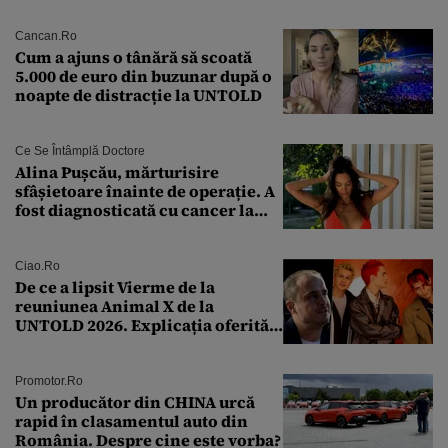
acestora
Cancan.ro
Cum a ajuns o tânără să scoată
5.000 de euro din buzunar după o
noapte de distracție la UNTOLD
Ce Se Întâmplă Doctore
Alina Pușcău, mărturisire
sfâșietoare înainte de operație. A
fost diagnosticată cu cancer la
sân în metastază: „Este singurul
tratament care o să mă ajute să
îmi salvez viața”
Ciao.ro
De ce a lipsit Vierme de la
reuniunea Animal X de la
UNTOLD 2026. Explicația oferită
de Șerban Copoț
Promotor.ro
Un producător din CHINA urcă
rapid în clasamentul auto din
România. Despre cine este vorba?