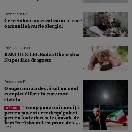
Descopera.ro
Cercetătorii au creat câini la care
oamenii să nu fie alergici
Râzi Cu Lacrimi
BANCUL ZILEI. Badea Gheorghe: –
Nu pot face dragoste!
Descopera.ro
O supernovă a dezvăluit un mod
complet diferit în care mor
stelele
Trump pune noi condiții
RĂZBOI
pentru pace și cere despăgubiri
pentru toate decesele cauzate de
Iran în războaiele și protestele
din ultimii 50 de ani
22:05