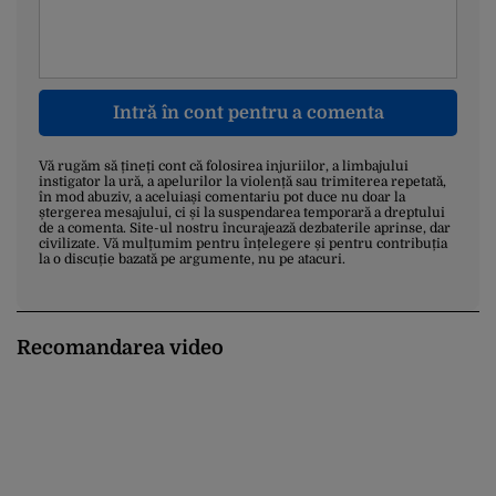
Intră în cont pentru a comenta
Vă rugăm să țineți cont că folosirea injuriilor, a limbajului
instigator la ură, a apelurilor la violență sau trimiterea repetată,
în mod abuziv, a aceluiași comentariu pot duce nu doar la
ștergerea mesajului, ci și la suspendarea temporară a dreptului
de a comenta. Site-ul nostru încurajează dezbaterile aprinse, dar
civilizate. Vă mulțumim pentru înțelegere și pentru contribuția
la o discuție bazată pe argumente, nu pe atacuri.
Recomandarea video