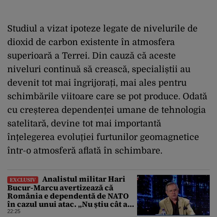
Studiul a vizat ipoteze legate de nivelurile de
dioxid de carbon existente în atmosfera
superioară a Terrei. Din cauză că aceste
niveluri continuă să crească, specialiștii au
devenit tot mai îngrijorați, mai ales pentru
schimbările viitoare care se pot produce. Odată
cu creșterea dependenței umane de tehnologia
satelitară, devine tot mai importantă
înțelegerea evoluției furtunilor geomagnetice
într-o atmosferă aflată în schimbare.
Analistul militar Hari
EXCLUSIV
Bucur-Marcu avertizează că
România e dependentă de NATO
în cazul unui atac. „Nu știu cât ar
rezista țara fără ajutor ”
22:25