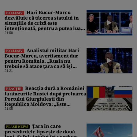
Hari Bucur-Marcu
EXCLUSIV
dezvăluie că tăcerea statului în
situațiile de criză este
intenționată, pentru a putea lua
decizii fără să ne spună
21:58
Analistul militar Hari
EXCLUSIV
Bucur-Marcu, avertisment dur
pentru România. „Rusia nu
trebuie să atace țara ca să își
atingă obiectivele de aici”
21:21
Reacția dură a României
REACȚIE
la atacurile Rusiei după preluarea
Portului Giurgiulești din
Republica Moldova: „Este
propagandă stalinistă”
21:05
Țara în care
FLASH NEWS
președintele lipsește de două
luni. Șeful statului își conduce