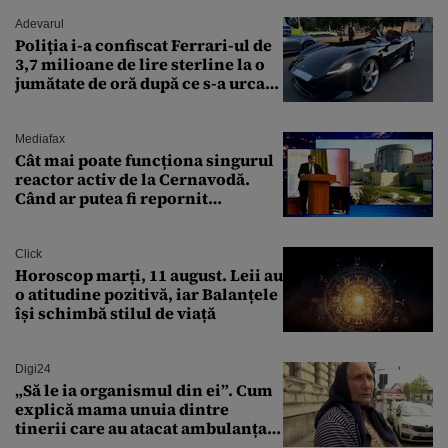
Adevarul
Poliția i-a confiscat Ferrari-ul de
3,7 milioane de lire sterline la o
jumătate de oră după ce s-a urcat
la volan
Mediafax
Cât mai poate funcționa singurul
reactor activ de la Cernavodă.
Când ar putea fi repornit
Reactorul 1
Click
Horoscop marți, 11 august. Leii au
o atitudine pozitivă, iar Balanțele
își schimbă stilul de viață
Digi24
„Să le ia organismul din ei”. Cum
explică mama unuia dintre
tinerii care au atacat ambulanța
agresiunea revoltătoare a