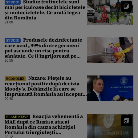
Studiu: trotinetele sunt
STUDIU
mai periculoase decât bicicletele
și motocicletele. Ce arată legea
din România
21:00
Produsele dezinfectante
STUDIU
care ucid „99% dintre germeni”
pot ascunde un risc pentru
sănătate. Ce îi îngrijorează pe
cercetători
20:55
Nazare: Piețele au
ECONOMIE
reacționat pozitiv după decizia
Moody’s. Dobânzile la care se
împrumută România au început
să scadă
20:40
Reacția vehementă a
FLASH NEWS
MAE după ce Rusia a atacat
România din cauza achiziției
Portului Giurgiulești:
„Propagandă stalinistă”
20:12