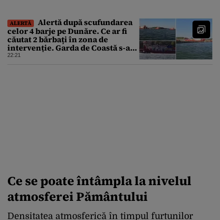
Alertă după scufundarea
ALERTĂ
celor 4 barje pe Dunăre. Ce ar fi
căutat 2 bărbați în zona de
intervenție. Garda de Coastă s-a
deplasat urgent
22:21
Ce se poate întâmpla la nivelul
atmosferei Pământului
Densitatea atmosferică în timpul furtunilor