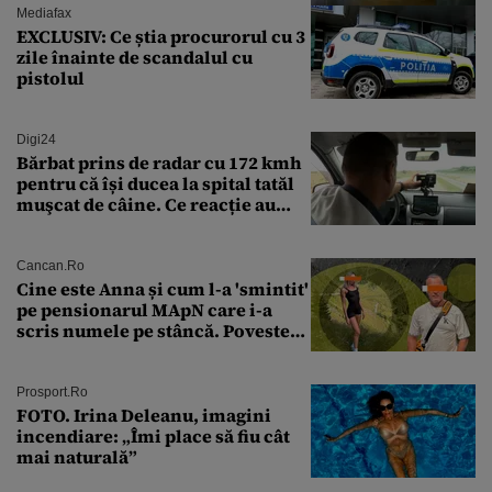
Mediafax
EXCLUSIV: Ce știa procurorul cu 3
zile înainte de scandalul cu
pistolul
Digi24
Bărbat prins de radar cu 172 kmh
pentru că își ducea la spital tatăl
muşcat de câine. Ce reacție au
avut polițiștii
Cancan.ro
Cine este Anna și cum l-a 'smintit'
pe pensionarul MApN care i-a
scris numele pe stâncă. Povestea
'interzisă' care se ascunde în
spatele graffitiului de pe
Transfăgărășan
Prosport.ro
FOTO. Irina Deleanu, imagini
incendiare: „Îmi place să fiu cât
mai naturală”