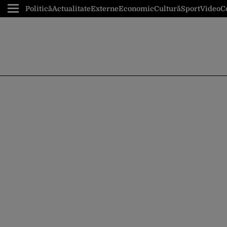
Politică
Actualitate
Externe
Economic
Cultură
Sport
Video
C