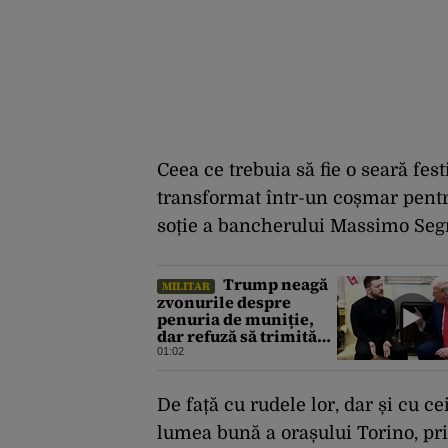
Ceea ce trebuia să fie o seară fest
transformat într-un coșmar pentr
soție a bancherului Massimo Seg
Trump neagă
MILITAR
zvonurile despre
penuria de muniție,
dar refuză să trimită
rachete Ucrainei:
01:02
„Avem și noi nevoie de
rachete”
De față cu rudele lor, dar și cu 
lumea bună a orașului Torino, print