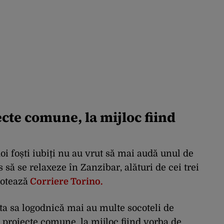
ecte comune, la mijloc fiind
i foști iubiți nu au vrut să mai audă unul de
 să se relaxeze în Zanzibar, alături de cei trei
notează
Corriere Torino.
sta sa logodnică mai au multe socoteli de
n proiecte comune, la mijloc fiind vorba de