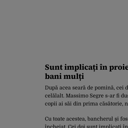
Sunt implicați în proi
bani mulți
După acea seară de pomină, cei do
celălalt. Massimo Segre s-ar fi dus
copii ai săi din prima căsătorie, 
Cu toate acestea, bancherul și fo
încheiat. Cei doi sunt implicați î