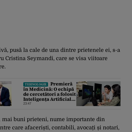
ivă, pusă la cale de una dintre prietenele ei, s-a
u Cristina Seymandi, care se visa viitoare
re.
Premieră
TEHNOLOGIE
în Medicină: O echipă
de cercetători a folosit
Inteligența Artificială
pentru a crea primele
23:47
virusuri sintetice la
tratarea de E.coli
cei mai buni prieteni, nume importante din
re care afaceriști, contabili, avocați și notari,