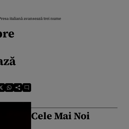
 Presa italiană avansează trei nume
bre
ază
Cele Mai Noi