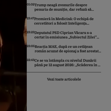
01:02
Trump neagă zvonurile despre
penuria de muniție, dar refuză să
trimită rachete Ucrainei: „Avem și noi
nevoie de rachete”
23:47
Premieră în Medicină: O echipă de
cercetători a folosit Inteligența
Artificială pentru a crea primele
virusuri sintetice la tratarea de E.coli
23:23
Deputatul PSD Ciprian Văcaru s-a
certat în emisiunea „Subiectul Zilei”
cu deputatul USR Cezar Drăgoescu,
deficitul fiind motivul scandalului
23:05
Reacția MAE, după ce un cetăţean
român acuzat de spionaj a fost arestat
în Germania. Complotase cu un
ucrainean ca să asasineze un
22:43
Ce se va întâmpla cu nivelul Dunării
producător de drone
până pe 12 august 2026: „Scăderea în 7
zile este de 10 centimetri”
Vezi toate articolele