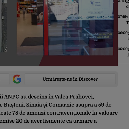
07:31
R
o
i
07:15
7
T
D
d
06:00
05:00
Urmărește-ne în Discover
i ANPC au descins în Valea Prahovei,
le Bușteni, Sinaia și Comarnic asupra a 59 de
icate 78 de amenzi contravenționale în valoare
st emise 20 de avertismente ca urmare a