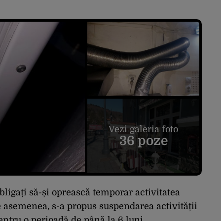
Vezi galeria foto
36 poze
bligați să-și oprească temporar activitatea
e asemenea, s-a propus suspendarea activității
ntru o perioadă de până la 6 luni.