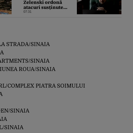
Zelenski ordonă
atacuri susținute
împotriva industriei
07:31
militare ruse
LA STRADA/SINAIA
IA
PARTMENTS/SINAIA
SIUNEA ROUA/SINAIA
RL/COMPLEX PIATRA SOIMULUI
A
DEN/SINAIA
AIA
L/SINAIA