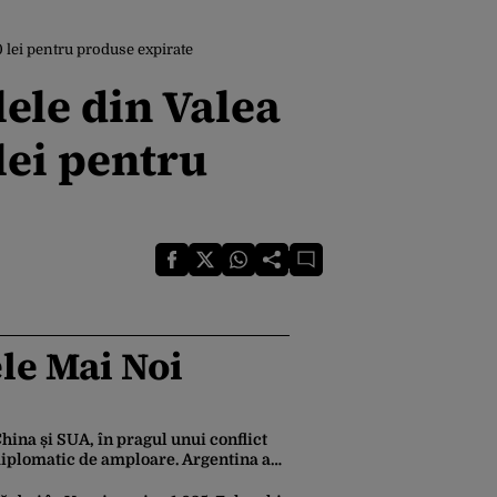
 lei pentru produse expirate
ele din Valea
lei pentru
le Mai Noi
hina și SUA, în pragul unui conflict
iplomatic de amploare. Argentina a
ăzut la mijloc în această dispută