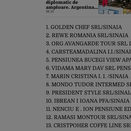
diplomatic de
amploare. Argentina a
căzut la mijloc în
08:10
această dispută
1. GOLDEN CHEF SRL/SINAIA
2. REWE ROMANIA SRL/SINAIA
3. ORG AVANGARDE TOUR SRL 
4. CARSTEAMADALINA I.I./SINA
5. PENSIUNEA BUCEGI VIEW A
6. VIDAMA MARY DAV SRL PEN
7. MARIN CRISTINA I. I. /SINAIA
8. MONDO TUDOR INTERMED S
9. PRESIDENT STYLE SRL/SINAI
10. IBREAN I IOANA PFA/SINAIA
11. NENCIU E . ION PENSIUNE E
12. RAMASI MONTOUR SRL/SIN
13. CRISTPOHER COFFE LINE SR