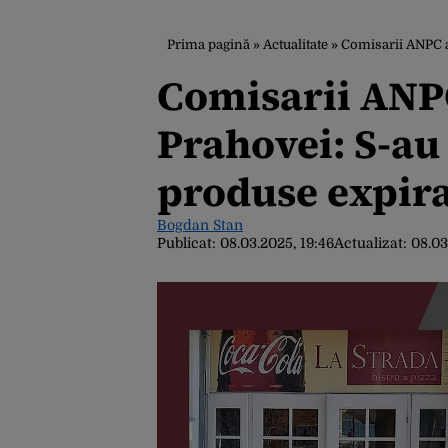
Prima pagină
»
Actualitate
»
Comisarii ANPC a
Comisarii ANPC
Prahovei: S-au
produse expir
Bogdan Stan
Publicat:
08.03.2025, 19:46
Actualizat:
08.03