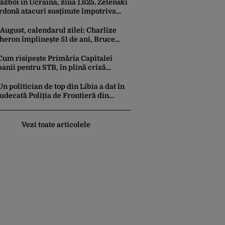
ăzboi în Ucraina, ziua 1.625. Zelenski
rdonă atacuri susținute împotriva
ndustriei militare ruse
 August, calendarul zilei: Charlize
heron împlinește 51 de ani, Bruce
ickinson 68. David Duchovny face 66
e ani
Cum risipește Primăria Capitalei
banii pentru STB, în plină criză
financiară a societății de transport
Un politician de top din Libia a dat în
judecată Poliția de Frontieră din
România după ce SRI l-a declarat,
oficial, terorist ISIS
Vezi toate articolele