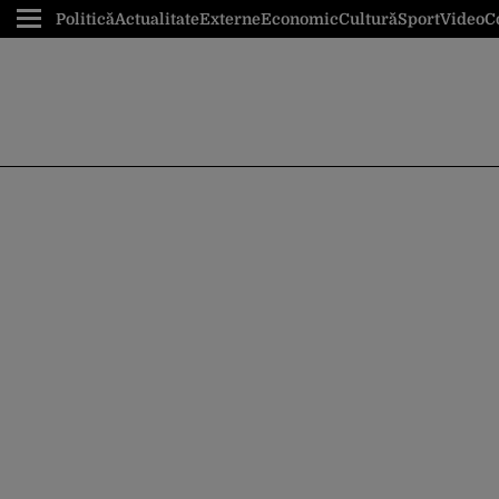
Politică
Actualitate
Externe
Economic
Cultură
Sport
Video
C