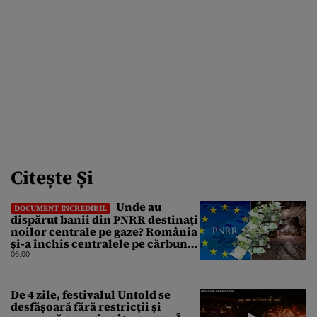
Citește Și
Unde au
DOCUMENT INCREDIBIL
dispărut banii din PNRR destinați
noilor centrale pe gaze? România
și-a închis centralele pe cărbune
în ritm galopant, dar nu a pus
06:00
nimic în loc. 20 milioane de euro
s-au dus pe apa sâmbetei
De 4 zile, festivalul Untold se
desfășoară fără restricții și