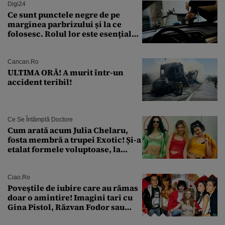
Digi24
Ce sunt punctele negre de pe
marginea parbrizului și la ce
folosesc. Rolul lor este esențial
pentru siguranța mașinii
Cancan.ro
ULTIMA ORĂ! A murit într-un
accident teribil!
Ce Se Întâmplă Doctore
Cum arată acum Julia Chelaru,
fosta membră a trupei Exotic! Și-a
etalat formele voluptoase, la
aproape 50 de ani
Ciao.ro
Poveştile de iubire care au rămas
doar o amintire! Imagini tari cu
Gina Pistol, Răzvan Fodor sau
Andra Măruţă şi foştii parteneri