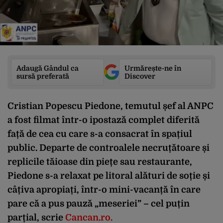
Adaugă Gândul ca
Urmărește-ne în
sursă preferată
Discover
Cristian Popescu Piedone, temutul șef al ANPC
a fost filmat într-o ipostază complet diferită
față de cea cu care s-a consacrat în spațiul
public. Departe de controalele necruțătoare și
replicile tăioase din piețe sau restaurante,
Piedone s-a relaxat pe litoral alături de soție și
câțiva apropiați, într-o mini-vacanță în care
pare că a pus pauză „meseriei” – cel puțin
parțial, scrie
Cancan.ro.