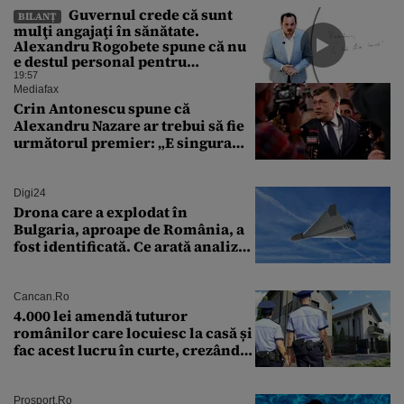
Guvernul crede că sunt
BILANȚ
mulţi angajaţi în sănătate.
Alexandru Rogobete spune că nu
e destul personal pentru
combaterea infecţiilor
19:57
nosocomiale
Mediafax
Crin Antonescu spune că
Alexandru Nazare ar trebui să fie
următorul premier: „E singura
soluție”
Digi24
Drona care a explodat în
Bulgaria, aproape de România, a
fost identificată. Ce arată analiza
preliminară a epavei
Cancan.ro
4.000 lei amendă tuturor
românilor care locuiesc la casă și
fac acest lucru în curte, crezând
că nu îi vede nimeni
Prosport.ro