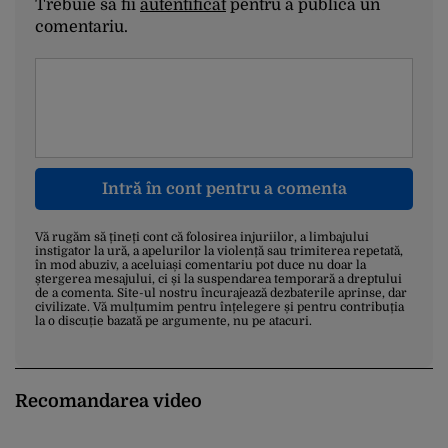
Trebuie să fii
autentificat
pentru a publica un
comentariu.
Intră în cont pentru a comenta
Vă rugăm să țineți cont că folosirea injuriilor, a limbajului
instigator la ură, a apelurilor la violență sau trimiterea repetată,
în mod abuziv, a aceluiași comentariu pot duce nu doar la
ștergerea mesajului, ci și la suspendarea temporară a dreptului
de a comenta. Site-ul nostru încurajează dezbaterile aprinse, dar
civilizate. Vă mulțumim pentru înțelegere și pentru contribuția
la o discuție bazată pe argumente, nu pe atacuri.
Recomandarea video