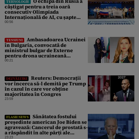
O echipă din Rusia a
TEHNOLOGIE
câștigat pentru a treia oară
consecutiv Olimpiada
Internațională de AI, cu șapte
medalii din aur și una de bronz
00:56
Ambasadoarea Ucrainei
TENSIUNI
în Bulgaria, convocată de
ministrul bulgar de Externe
pentru drona ucraineană
prăbușită în apropierea
00:21
infrastructurii critice
Reuters: Democrații
DEZVĂLUIRI
vor încerca să-l demită pe Trump
în cazul în care vor obține
majoritatea în Congres
23:59
Sănătatea fostului
FLASH NEWS
președinte american Joe Biden se
agravează: Cancerul de prostată s-
a răspândit în alte părți ale
corpului
23:23