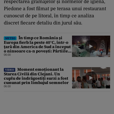
respectarea gramajelor și normelor de igienă,
Piedone a fost filmat pe terasa unui restaurant
cunoscut de pe litoral, în timp ce analiza
discret fiecare detaliu din jurul său.
În timp ce România și
METEO
Europa fierb la peste 40°C, într-o
țară din America de Sud a început
o ninsoare ca-n povești: Pârtiile
s-au umplut de schiori
06:00
Moment emoționant la
VIDEO
Starea Civilă din Clejani. Un
cuplu de îndrăgostiți surzi a fost
cununat prin limbajul semnelor
06:00