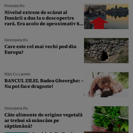
Promotor.ro
Nivelul extrem de scăzut al
Dunării a dus la o descoperire
rară. Era acolo de aproximativ 80
de ani
Descopera.ro
Care este cel mai vechi pod din
Europa?
Râzi Cu Lacrimi
BANCUL ZILEI. Badea Gheorghe: –
Nu pot face dragoste!
Descopera.ro
Câte alimente de origine vegetală
ar trebui să mâncăm pe
săptămână?