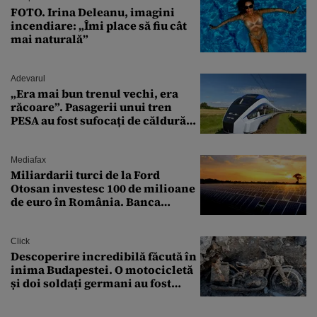
FOTO. Irina Deleanu, imagini
incendiare: „Îmi place să fiu cât
mai naturală”
Adevarul
„Era mai bun trenul vechi, era
răcoare”. Pasagerii unui tren
PESA au fost sufocați de căldură
pe ruta București-Constanța
Mediafax
Miliardarii turci de la Ford
Otosan investesc 100 de milioane
de euro în România. Banca
Transilvania le acordă o
finanțare uriașă
Click
Descoperire incredibilă făcută în
inima Budapestei. O motocicletă
și doi soldați germani au fost
găsiți în Dunăre