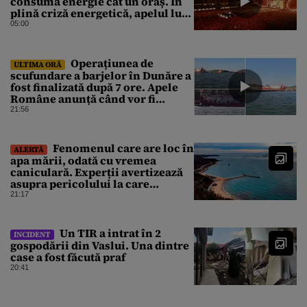
consumă energie cât un oraș. În
plină criză energetică, apelul lui
Bolojan de economisire a
05:00
energiei nu s-a auzit la Cluj, în
orașul condus de colegul de
partid, Emil Boc
Operațiunea de
ULTIMA ORĂ
scufundare a barjelor în Dunăre a
fost finalizată după 7 ore. Apele
Române anunță când vor fi
simțite efectele
21:56
Fenomenul care are loc în
ALERTĂ
apa mării, odată cu vremea
caniculară. Experții avertizează
asupra pericolului la care
oamenii pot fi expuși
21:17
Un TIR a intrat în 2
INCIDENT
gospodării din Vaslui. Una dintre
case a fost făcută praf
20:41