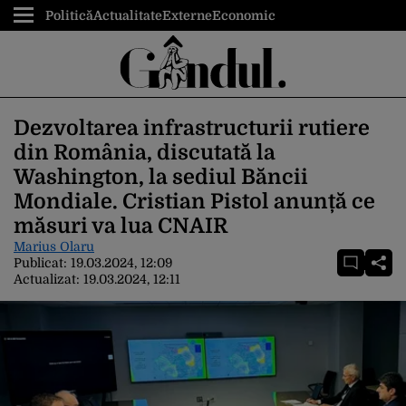
Politică
Actualitate
Externe
Economic
Dezvoltarea infrastructurii rutiere
din România, discutată la
Washington, la sediul Băncii
Mondiale. Cristian Pistol anunță ce
măsuri va lua CNAIR
Marius Olaru
Publicat:
19.03.2024, 12:09
Actualizat:
19.03.2024, 12:11