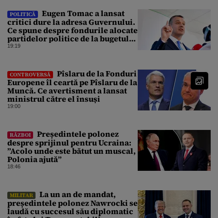
Eugen Tomac a lansat
POLITICĂ
critici dure la adresa Guvernului.
Ce spune despre fondurile alocate
partidelor politice de la bugetul
de stat
19:19
Pîslaru de la Fonduri
CONTROVERSĂ
Europene îl ceartă pe Pîslaru de la
Muncă. Ce avertisment a lansat
ministrul către el însuși
19:00
Președintele polonez
RĂZBOI
despre sprijinul pentru Ucraina:
”Acolo unde este bătut un muscal,
Polonia ajută”
18:46
La un an de mandat,
MILITAR
președintele polonez Nawrocki se
laudă cu succesul său diplomatic