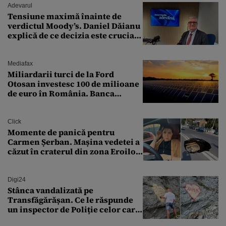
Adevarul
Tensiune maximă înainte de
verdictul Moody’s. Daniel Dăianu
explică de ce decizia este crucială
pentru economia României
Mediafax
Miliardarii turci de la Ford
Otosan investesc 100 de milioane
de euro în România. Banca
Transilvania le acordă o
finanțare uriașă
Click
Momente de panică pentru
Carmen Șerban. Mașina vedetei a
căzut în craterul din zona Eroilor:
„M-am speriat foarte tare”
Digi24
Stânca vandalizată pe
Transfăgărășan. Ce le răspunde
un inspector de Poliție celor care
întreabă: „Dar ce a făcut?”