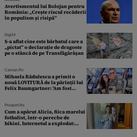
Avertismentul lui Bolojan pentru
România: „Crește riscul recăderii
în populism și risipă”
Digi24
S-a aflat cine este bărbatul care a
„pictat” o declarație de dragoste
pe o stâncă de pe Transfăgărășan
Cancan.ro
Mihaela Rădulescu a primit o
nouă LOVITURĂ de la părinții lui
Felix Baumgartner: 'Am fost
ȘTEARSĂ complet din
Prosport.ro
Cum a apărut Alicia, fiica marelui
fotbalist, într-o pereche de
bikini. Internetul a explodat:
„Zeiță superbă!”