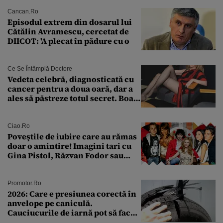
Cancan.ro
Episodul extrem din dosarul lui
Cătălin Avramescu, cercetat de
DIICOT: 'A plecat în pădure cu o
Ce Se Întâmplă Doctore
Vedeta celebră, diagnosticată cu
cancer pentru a doua oară, dar a
ales să păstreze totul secret. Boala
a fost descoperită la un control de
rutină
Ciao.ro
Poveştile de iubire care au rămas
doar o amintire! Imagini tari cu
Gina Pistol, Răzvan Fodor sau
Andra Măruţă şi foştii parteneri
Promotor.ro
2026: Care e presiunea corectă în
anvelope pe caniculă.
Cauciucurile de iarnă pot să facă
explozie la peste 40°C?