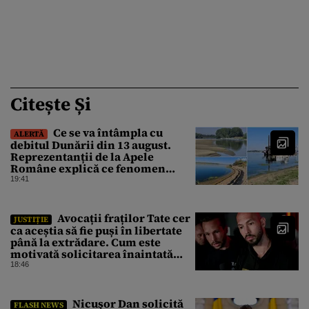
Citește Și
Ce se va întâmpla cu
ALERTĂ
debitul Dunării din 13 august.
Reprezentanții de la Apele
Române explică ce fenomen
urmează
19:41
Avocații fraților Tate cer
JUSTIȚIE
ca aceștia să fie puși în libertate
până la extrădare. Cum este
motivată solicitarea înaintată
instanței
18:46
Nicuşor Dan solicită
FLASH NEWS