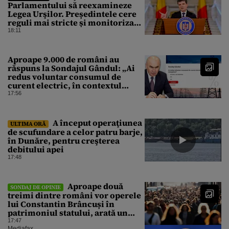
Parlamentului să reexamineze
Legea Urşilor. Președintele cere
reguli mai stricte și monitorizare
în timp real
18:11
Aproape 9.000 de români au
răspuns la Sondajul Gândul: „Ai
redus voluntar consumul de
curent electric, în contextul
crizei energetice?” Rezultatul a
17:56
fost o surpriză
A început operaţiunea
ULTIMA ORĂ
de scufundare a celor patru barje,
în Dunăre, pentru creşterea
debitului apei
17:48
Aproape două
SONDAJ DE OPINIE
treimi dintre români vor operele
lui Constantin Brâncuși în
patrimoniul statului, arată un
sondaj
17:47
Mediafax