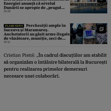
Energiei anunță că nivelul
Dunării se apropie de „pragul
critic”, iar centrala de la
20:26
Cernavodă s-ar putea opri
Percheziții ample în
FLASH NEWS
Suceava și Maramureș.
Anchetatorii au găsit arme ilegale
de vânătoare, muniție, zeci de
trofee de vânat și materiale
20:11
pirotehnice
Cristian Pistol: „
În cadrul discuțiilor am stabilit
să organizăm o întâlnire bilaterală la București
pentru realizarea primelor demersuri
necesare unei colaborări.