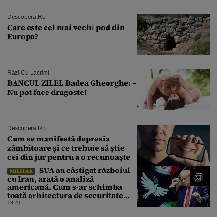
Descopera.ro
Care este cel mai vechi pod din
Europa?
Râzi Cu Lacrimi
BANCUL ZILEI. Badea Gheorghe: –
Nu pot face dragoste!
Descopera.ro
Cum se manifestă depresia
zâmbitoare și ce trebuie să știe
cei din jur pentru a o recunoaște
SUA au câștigat războiul
MILITAR
cu Iran, arată o analiză
americană. Cum s-ar schimba
toată arhitectura de securitate
din Orientul Mijlociu
19:28