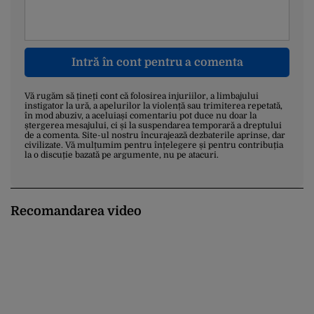
Intră în cont pentru a comenta
Vă rugăm să țineți cont că folosirea injuriilor, a limbajului
instigator la ură, a apelurilor la violență sau trimiterea repetată,
în mod abuziv, a aceluiași comentariu pot duce nu doar la
ștergerea mesajului, ci și la suspendarea temporară a dreptului
de a comenta. Site-ul nostru încurajează dezbaterile aprinse, dar
civilizate. Vă mulțumim pentru înțelegere și pentru contribuția
la o discuție bazată pe argumente, nu pe atacuri.
Recomandarea video