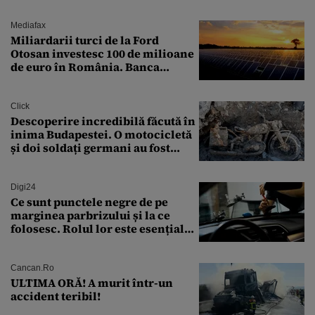
Mediafax
Miliardarii turci de la Ford
Otosan investesc 100 de milioane
de euro în România. Banca
Transilvania le acordă o
finanțare uriașă
Click
Descoperire incredibilă făcută în
inima Budapestei. O motocicletă
și doi soldați germani au fost
găsiți în Dunăre
Digi24
Ce sunt punctele negre de pe
marginea parbrizului și la ce
folosesc. Rolul lor este esențial
pentru siguranța mașinii
Cancan.ro
ULTIMA ORĂ! A murit într-un
accident teribil!