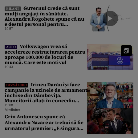
Guvernul crede că sunt
BILANȚ
mulţi angajaţi în sănătate.
Alexandru Rogobete spune că nu
e destul personal pentru
combaterea infecţiilor
19:57
nosocomiale
Volkswagen vrea să
AUTO
accelereze restructurarea pentru
aproape 100.000 de locuri de
muncă. Care este motivul
19:43
Irineu Darău își face
DEZVĂLUIRI
campanie la uzinele de armament
închise din Dâmbovița.
Muncitorii aflați în concediu
forțat din cauza lipsei comenzilor
19:08
au fost chemați de acasă pentru a
Mediafax
da mâna cu Ministrul Economiei
Crin Antonescu spune că
Alexandru Nazare ar trebui să fie
următorul premier: „E singura
soluție”