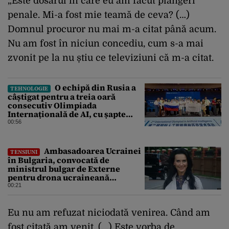
„Este dosarul în care eu am făcut plângeri
penale. Mi-a fost mie teamă de ceva? (…)
Domnul procuror nu mai m-a citat până acum.
Nu am fost în niciun concediu, cum s-a mai
zvonit pe la nu știu ce televiziuni că m-a citat.
O echipă din Rusia a
TEHNOLOGIE
câștigat pentru a treia oară
consecutiv Olimpiada
Internațională de AI, cu șapte
medalii din aur și una de bronz
00:56
Ambasadoarea Ucrainei
TENSIUNI
în Bulgaria, convocată de
ministrul bulgar de Externe
pentru drona ucraineană
prăbușită în apropierea
00:21
infrastructurii critice
Eu nu am refuzat niciodată venirea. Când am
fost citată am venit. (…) Este vorba de