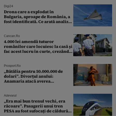
Digi24
Drona care a explodat în
Bulgaria, aproape de România, a
fost identificată. Ce arată analiza
preliminară a epavei
Cancan.ro
4.000 lei amendă tuturor
românilor care locuiesc la casă și
fac acest lucru în curte, crezând
că nu îi vede nimeni
Prosport.ro
„Bătălia pentru 50.000.000 de
dolari”. Divorțul anului:
Anamaria atacă averea
milionarului
Adevarul
„Era mai bun trenul vechi, era
răcoare”. Pasagerii unui tren
PESA au fost sufocați de căldură
pe ruta București-Constanța