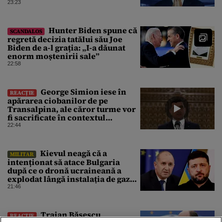
corpului
23:23
Hunter Biden spune că
SCANDALOS
regretă decizia tatălui său Joe
Biden de a-l grația: „I-a dăunat
enorm moștenirii sale”
22:58
George Simion iese în
REACȚIE
apărarea ciobanilor de pe
Transalpina, ale căror turme vor
fi sacrificate în contextul
focarului de variolă ovină
22:44
Kievul neagă că a
MILITAR
intenționat să atace Bulgaria
după ce o dronă ucraineană a
explodat lângă instalația de gaz
de la granița României
21:46
Traian Băsescu
REACȚIE