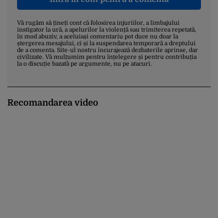
Vă rugăm să țineți cont că folosirea injuriilor, a limbajului
instigator la ură, a apelurilor la violență sau trimiterea repetată,
în mod abuziv, a aceluiași comentariu pot duce nu doar la
ștergerea mesajului, ci și la suspendarea temporară a dreptului
de a comenta. Site-ul nostru încurajează dezbaterile aprinse, dar
civilizate. Vă mulțumim pentru înțelegere și pentru contribuția
la o discuție bazată pe argumente, nu pe atacuri.
Recomandarea video