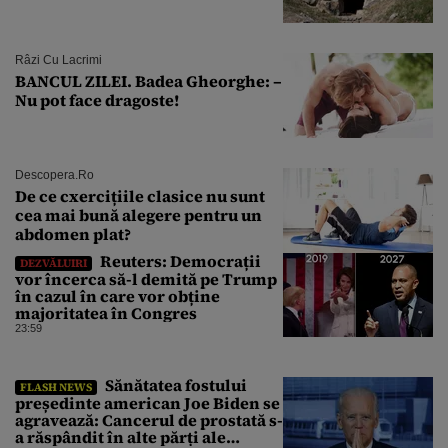
Râzi Cu Lacrimi
BANCUL ZILEI. Badea Gheorghe: –
Nu pot face dragoste!
Descopera.ro
De ce cxercițiile clasice nu sunt
cea mai bună alegere pentru un
abdomen plat?
Reuters: Democrații
DEZVĂLUIRI
vor încerca să-l demită pe Trump
în cazul în care vor obține
majoritatea în Congres
23:59
Sănătatea fostului
FLASH NEWS
președinte american Joe Biden se
agravează: Cancerul de prostată s-
a răspândit în alte părți ale