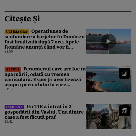
Citește Și
Operațiunea de
ULTIMA ORĂ
scufundare a barjelor în Dunăre a
fost finalizată după 7 ore. Apele
Române anunță când vor fi
simțite efectele
21:56
Fenomenul care are loc în
ALERTĂ
apa mării, odată cu vremea
caniculară. Experții avertizează
asupra pericolului la care
oamenii pot fi expuși
21:17
Un TIR a intrat în 2
INCIDENT
gospodării din Vaslui. Una dintre
case a fost făcută praf
20:41