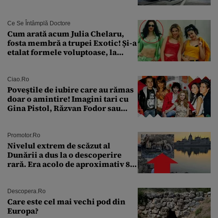
Ce Se Întâmplă Doctore
Cum arată acum Julia Chelaru,
fosta membră a trupei Exotic! Și-a
etalat formele voluptoase, la
aproape 50 de ani
Ciao.ro
Poveştile de iubire care au rămas
doar o amintire! Imagini tari cu
Gina Pistol, Răzvan Fodor sau
Andra Măruţă şi foştii parteneri
Promotor.ro
Nivelul extrem de scăzut al
Dunării a dus la o descoperire
rară. Era acolo de aproximativ 80
de ani
Descopera.ro
Care este cel mai vechi pod din
Europa?