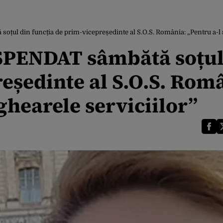
ul din funcția de prim-vicepreședinte al S.O.S. România: „Pentru a-l s
USPENDAT sâmbătă soțul
eședinte al S.O.S. Rom
ghearele serviciilor”