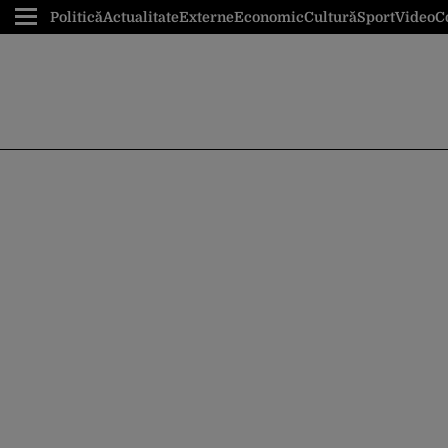
Politică
Actualitate
Externe
Economic
Cultură
Sport
Video
C