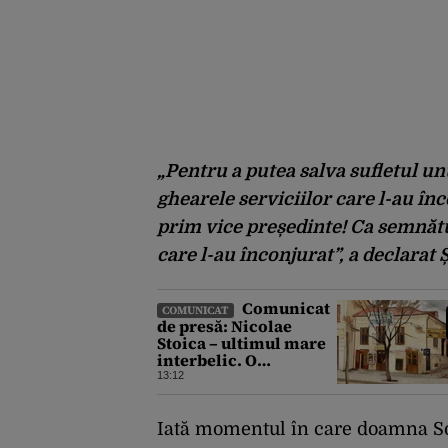
„Pentru a putea salva sufletul unu
ghearele serviciilor care l-au înc
prim vice președinte! Ca semnăt
care l-au înconjurat”, a declarat Ș
Comunicat
COMUNICAT
de presă: Nicolae
Stoica – ultimul mare
interbelic. O
recuperare istorică
13:12
după mai bine de 80 de
ani
Iată momentul în care doamna So