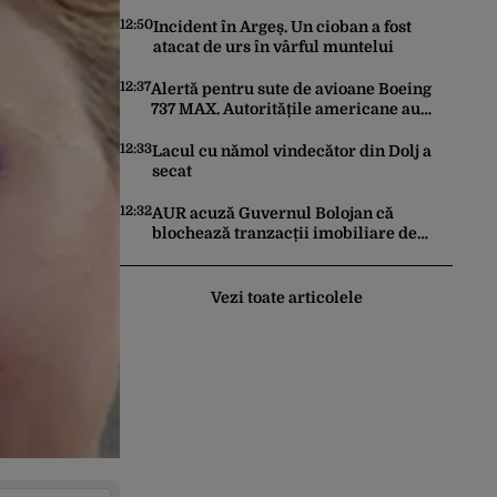
istorică după mai bine de 80 de ani
12:50
Incident în Argeș. Un cioban a fost
atacat de urs în vârful muntelui
12:37
Alertă pentru sute de avioane Boeing
737 MAX. Autoritățile americane au
ordonat inspecții după descoperirea
unor fisuri în structura aeronavelor
12:33
Lacul cu nămol vindecător din Dolj a
secat
12:32
AUR acuză Guvernul Bolojan că
blochează tranzacții imobiliare de
peste un miliard de euro
Vezi toate articolele