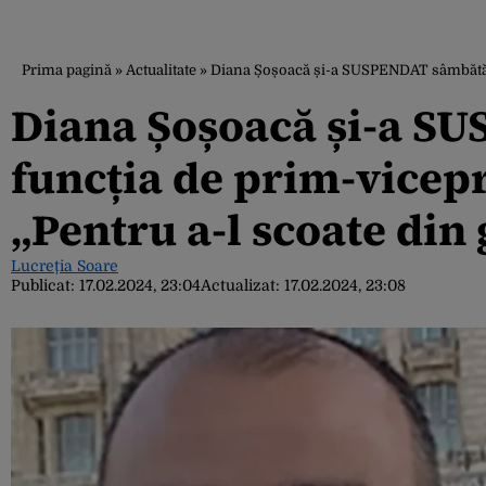
Prima pagină
»
Actualitate
»
Diana Șoșoacă și-a SUSPENDAT sâmbătă soț
Diana Șoșoacă și-a S
funcția de prim-vicepr
„Pentru a-l scoate din 
Lucreția Soare
Publicat:
17.02.2024, 23:04
Actualizat:
17.02.2024, 23:08