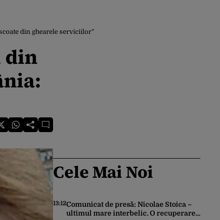
coate din ghearele serviciilor”
 din
ânia:
Cele Mai Noi
13:12
Comunicat de presă: Nicolae Stoica –
ultimul mare interbelic. O recuperare