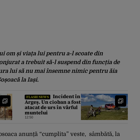
i om și viața lui pentru a-l scoate din
onjurat a trebuit să-l suspend din funcția de
ura lui să nu mai însemne nimic pentru ăia
oșoacă la Iași.
Incident în
FLASH NEWS
Argeș. Un cioban a fost
atacat de urs în vârful
muntelui
12:50
soaca anunță “cumplita” veste, sâmbătă, la