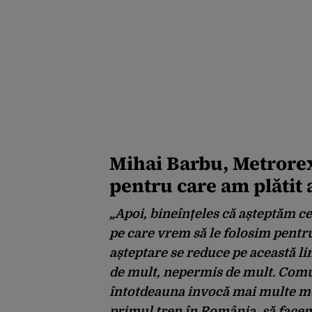
Mihai Barbu, Metrorex
pentru care am plătit
„Apoi, bineînțeles că așteptăm ce
pe care vrem să le folosim pentru
așteptare se reduce pe această li
de mult, nepermis de mult. Comu
întotdeauna invocă mai multe mo
primul tren în România, să facem 