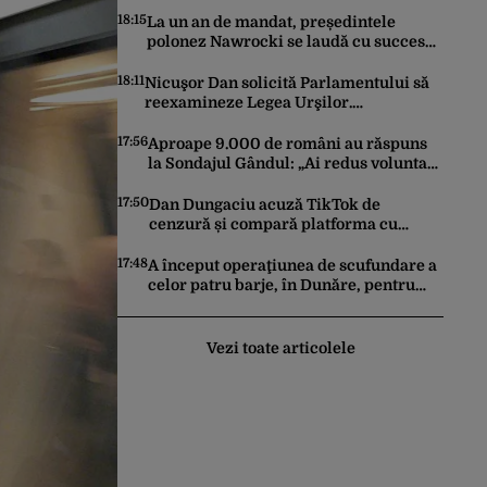
18:15
La un an de mandat, președintele
polonez Nawrocki se laudă cu succesul
său diplomatic în fața lui Trump:
stabilirea unei prezențe americane
18:11
Nicuşor Dan solicită Parlamentului să
permanente
reexamineze Legea Urşilor.
Președintele cere reguli mai stricte și
monitorizare în timp real
17:56
Aproape 9.000 de români au răspuns
la Sondajul Gândul: „Ai redus voluntar
consumul de curent electric, în
contextul crizei energetice?”
17:50
Dan Dungaciu acuză TikTok de
Rezultatul a fost o surpriză
cenzură și compară platforma cu
„Lupta de clasă” din comunism: „Râsu-
plânsu! Ne-am întors de unde am
17:48
A început operaţiunea de scufundare a
plecat!”
celor patru barje, în Dunăre, pentru
creşterea debitului apei
Vezi toate articolele