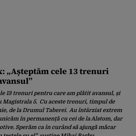
: „Așteptăm cele 13 trenuri
 avansul”
le 13 trenuri pentru care am plătit avansul, și
 Magistrala 5. Cu aceste trenuri, timpul de
nie, de la Drumul Taberei. Au întârziat extrem
nicăm în permanență cu cei de la Alstom, dar
tive. Sperăm ca în curând să ajungă măcar
testele cu el”, susține Mihai Barbu.