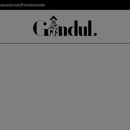
omunicate
Evenimente