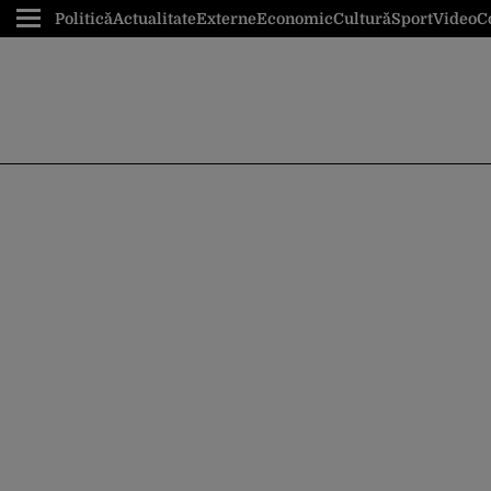
Politică
Actualitate
Externe
Economic
Cultură
Sport
Video
C