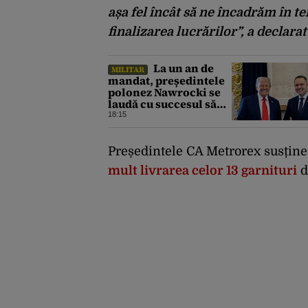
așa fel încât să ne încadrăm în 
finalizarea lucrărilor”, a declar
La un an de
MILITAR
mandat, președintele
polonez Nawrocki se
laudă cu succesul său
diplomatic în fața lui
18:15
Trump: stabilirea unei
prezențe americane
permanente
Președintele CA Metrorex susține
mult livrarea celor 13 garnituri
d