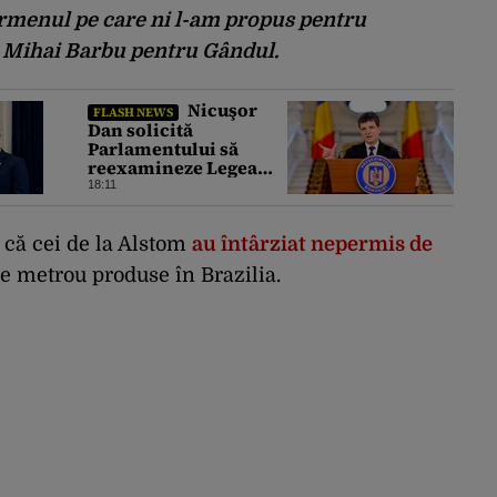
termenul pe care ni l-am propus pentru
at Mihai Barbu pentru Gândul.
Nicuşor
FLASH NEWS
Dan solicită
Parlamentului să
reexamineze Legea
Urşilor. Președintele
18:11
cere reguli mai stricte
și monitorizare în
timp real
 că cei de la Alstom
au întârziat nepermis de
e metrou produse în Brazilia.