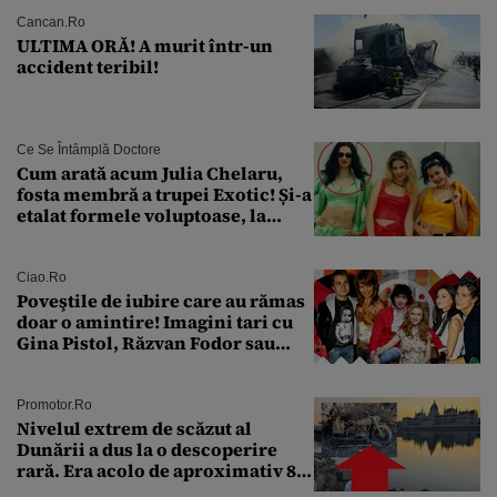
Cancan.ro
ULTIMA ORĂ! A murit într-un
accident teribil!
Ce Se Întâmplă Doctore
Cum arată acum Julia Chelaru,
fosta membră a trupei Exotic! Și-a
etalat formele voluptoase, la
aproape 50 de ani
Ciao.ro
Poveştile de iubire care au rămas
doar o amintire! Imagini tari cu
Gina Pistol, Răzvan Fodor sau
Andra Măruţă şi foştii parteneri
Promotor.ro
Nivelul extrem de scăzut al
Dunării a dus la o descoperire
rară. Era acolo de aproximativ 80
de ani