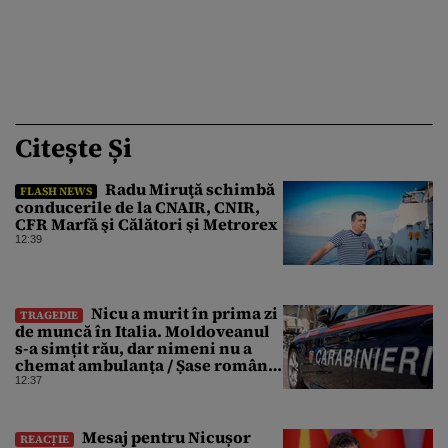
Citește Și
Radu Miruţă schimbă
FLASH NEWS
conducerile de la CNAIR, CNIR,
CFR Marfă şi Călători şi Metrorex
12:39
Nicu a murit în prima zi
TRAGEDIE
de muncă în Italia. Moldoveanul
s-a simțit rău, dar nimeni nu a
chemat ambulanța / Șase români,
anchetați
12:37
Mesaj pentru Nicușor
REACȚIE