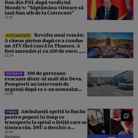
Dan din PNL după verdictul
Moody’s: ”Săptămâna viitoare să
iasă fum alb de la Cotroceni”
12:20
Revolta unui român:
ACTUALITATE
A rămas pieton după ce a condus
un ATV fără cască în Thassos. A
fost amendat și cu 350 de euro: „Vi
se pare normal?”
12:14
300 de persoane
INCIDENT
evacuate dintr-ul mall din Deva.
Pompierii au intervenit de
urgență după ce s-au semnalat
degajări mari de fum
12:00
Ambulanță oprită la Bacău
VIDEO
pentru pepeni în timp ce
transporta la spital o fetiță care se
simțea rău. DSU a deschis o
anchetă
11:49
Mediafax