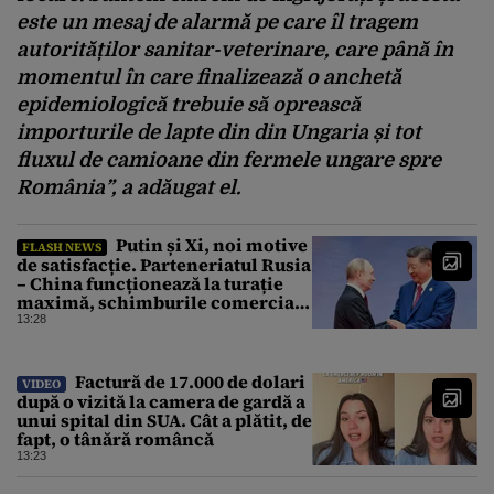
este un mesaj de alarmă pe care îl tragem
autorităților sanitar-veterinare, care până în
momentul în care finalizează o anchetă
epidemiologică trebuie să oprească
importurile de lapte din din Ungaria și tot
fluxul de camioane din fermele ungare spre
România”, a adăugat el.
Putin și Xi, noi motive
FLASH NEWS
de satisfacție. Parteneriatul Rusia
– China funcționează la turație
maximă, schimburile comerciale
ating niveluri record
13:28
Factură de 17.000 de dolari
VIDEO
după o vizită la camera de gardă a
unui spital din SUA. Cât a plătit, de
fapt, o tânără româncă
13:23