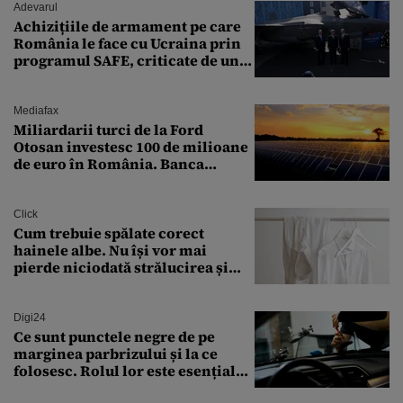
Adevarul
Achizițiile de armament pe care
România le face cu Ucraina prin
programul SAFE, criticate de un
expert în securitate: „Nu știm ce
arme ne trebuie”
Mediafax
Miliardarii turci de la Ford
Otosan investesc 100 de milioane
de euro în România. Banca
Transilvania le acordă o
finanțare uriașă
Click
Cum trebuie spălate corect
hainele albe. Nu își vor mai
pierde niciodată strălucirea și
culoarea intensă
Digi24
Ce sunt punctele negre de pe
marginea parbrizului și la ce
folosesc. Rolul lor este esențial
pentru siguranța mașinii