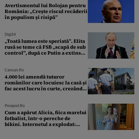
Avertismentul lui Bolojan pentru
România: „Crește riscul recăderii
în populism și risipă”
Digi24
„Toată lumea este speriată”. Elita
rusă se teme că FSB „scapă de sub
control”, după ce Putin a extins
puterea serviciului
Cancan.ro
4.000 lei amendă tuturor
românilor care locuiesc la casă și
fac acest lucru în curte, crezând
că nu îi vede nimeni
Prosport.ro
Cum a apărut Alicia, fiica marelui
fotbalist, într-o pereche de
bikini. Internetul a explodat:
„Zeiță superbă!”