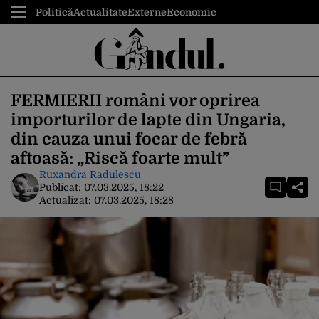
Politică
Actualitate
Externe
Economic
FERMIERII români vor oprirea
importurilor de lapte din Ungaria,
din cauza unui focar de febră
aftoasă: „Riscă foarte mult”
Ruxandra Radulescu
Publicat:
07.03.2025, 18:22
Actualizat:
07.03.2025, 18:28