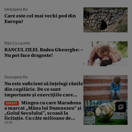
Descopera.ro
Care este cel mai vechi pod din
Europa?
Râzi Cu Lacrimi
BANCUL ZILEI. Badea Gheorghe: –
Nu pot face dragoste!
Descopera.ro
Nu este suficient să înțelegi rănile
din copilărie. De ce sunt
importante și exercițiile care
calmează sistemul nervos
Mingea cu care Maradona
INEDIT
a marcat „Mâna lui Dumnezeu” și
„Golul Secolului”, scoasă la
licitație. Cu câte milioane de
dolari ar putea fi vândută
12:22