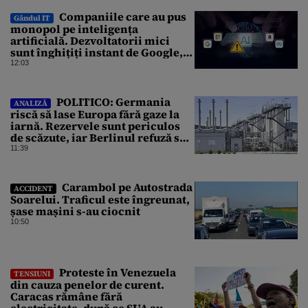
Companiile care au pus
Gândul IT
monopol pe inteligența
artificială. Dezvoltatorii mici
sunt înghițiți instant de Google,
Amazon sau Microsoft
12:03
POLITICO: Germania
ANALIZĂ
riscă să lase Europa fără gaze la
iarnă. Rezervele sunt periculos
de scăzute, iar Berlinul refuză să
intervină
11:39
Carambol pe Autostrada
ACCIDENT
Soarelui. Traficul este îngreunat,
șase mașini s-au ciocnit
10:50
Proteste în Venezuela
TENSIUNI
din cauza penelor de curent.
Caracas rămâne fără
electricitate, după ce SUA au