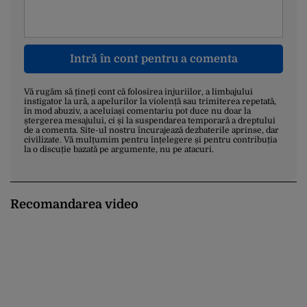
Intră în cont pentru a comenta
Vă rugăm să țineți cont că folosirea injuriilor, a limbajului
instigator la ură, a apelurilor la violență sau trimiterea repetată,
în mod abuziv, a aceluiași comentariu pot duce nu doar la
ștergerea mesajului, ci și la suspendarea temporară a dreptului
de a comenta. Site-ul nostru încurajează dezbaterile aprinse, dar
civilizate. Vă mulțumim pentru înțelegere și pentru contribuția
la o discuție bazată pe argumente, nu pe atacuri.
Recomandarea video