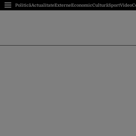
Politică
Actualitate
Externe
Economic
Cultură
Sport
Video
C