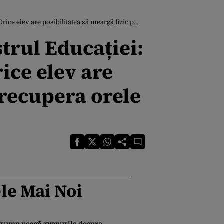
zic pentru a recupera orele pierdute în urma predării online”
rul Educației:
ice elev are
 recupera orele
le Mai Noi