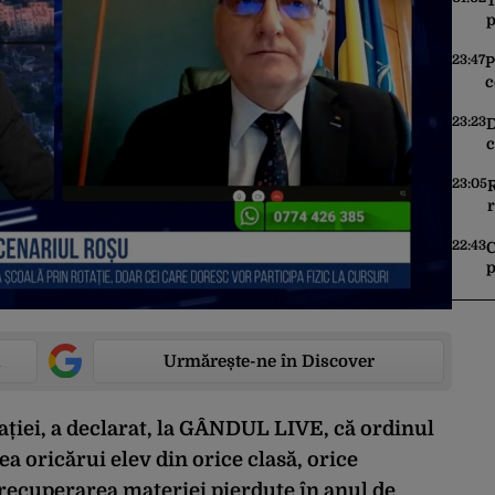
T
p
t
n
23:47
P
c
A
v
23:23
D
c
c
d
23:05
r
22:43
C
p
z
Urmărește-ne în Discover
ției, a declarat, la GÂNDUL LIVE, că ordinul
a oricărui elev din orice clasă, orice
 recuperarea materiei pierdute în anul de