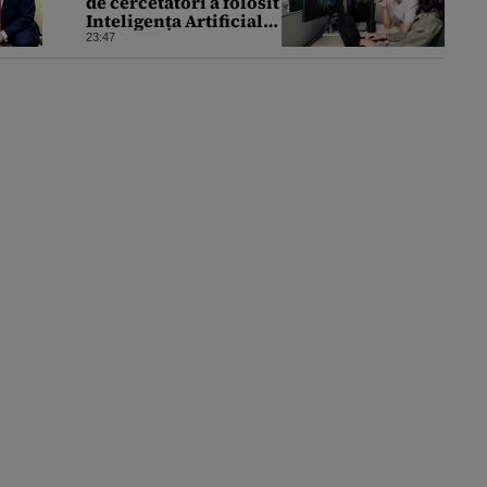
de cercetători a folosit
Inteligența Artificială
pentru a crea primele
23:47
virusuri sintetice la
tratarea de E.coli