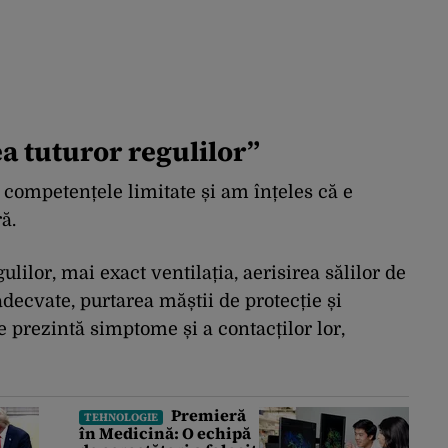
a tuturor regulilor”
 competențele limitate și am înțeles că e
ă.
lilor, mai exact ventilația, aerisirea sălilor de
adecvate, purtarea măștii de protecție și
e prezintă simptome și a contacților lor,
Premieră
TEHNOLOGIE
în Medicină: O echipă