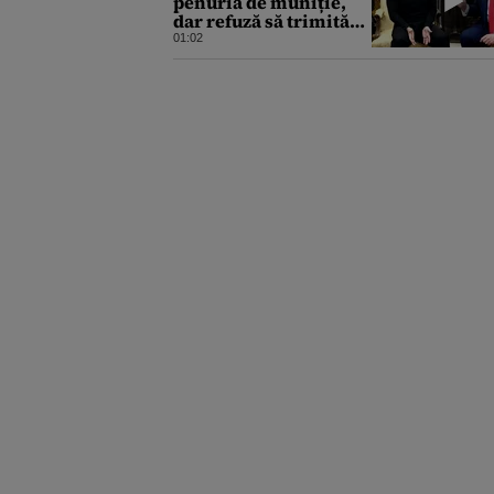
penuria de muniție,
dar refuză să trimită
rachete Ucrainei:
01:02
„Avem și noi nevoie de
rachete”