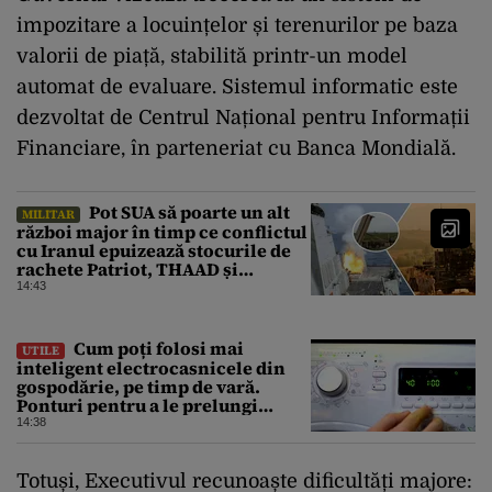
impozitare a locuințelor și terenurilor pe baza
valorii de piață, stabilită printr-un model
automat de evaluare. Sistemul informatic este
dezvoltat de Centrul Național pentru Informații
Financiare, în parteneriat cu Banca Mondială.
Pot SUA să poarte un alt
MILITAR
război major în timp ce conflictul
cu Iranul epuizează stocurile de
rachete Patriot, THAAD și
Tomahawk?
14:43
Cum poți folosi mai
UTILE
inteligent electrocasnicele din
gospodărie, pe timp de vară.
Ponturi pentru a le prelungi
durata de viață
14:38
Totuși, Executivul recunoaște dificultăți majore: