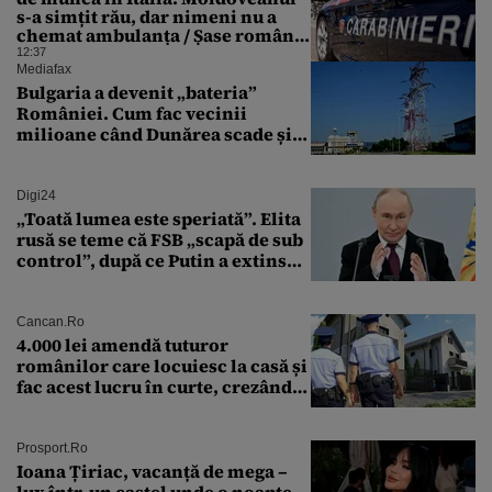
s-a simțit rău, dar nimeni nu a
chemat ambulanța / Șase români,
anchetați
12:37
Mediafax
Bulgaria a devenit „bateria”
României. Cum fac vecinii
milioane când Dunărea scade și
Cernavodă produce puțin
Digi24
„Toată lumea este speriată”. Elita
rusă se teme că FSB „scapă de sub
control”, după ce Putin a extins
puterea serviciului
Cancan.ro
4.000 lei amendă tuturor
românilor care locuiesc la casă și
fac acest lucru în curte, crezând
că nu îi vede nimeni
Prosport.ro
Ioana Țiriac, vacanță de mega –
lux într-un castel unde o noapte