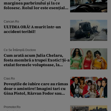
marginea parbrizului și la ce
folosesc. Rolul lor este esențial
pentru siguranța mașinii
Cancan.ro
ULTIMA ORĂ! A murit într-un
accident teribil!
Ce Se Întâmplă Doctore
Cum arată acum Julia Chelaru,
fosta membră a trupei Exotic! Și-a
etalat formele voluptoase, la
aproape 50 de ani
Ciao.ro
Poveştile de iubire care au rămas
doar o amintire! Imagini tari cu
Gina Pistol, Răzvan Fodor sau
Andra Măruţă şi foştii parteneri
Promotor.ro