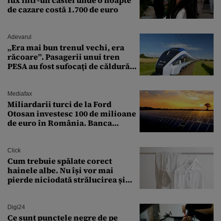
de cazare costă 1.700 de euro
Adevarul
„Era mai bun trenul vechi, era
răcoare”. Pasagerii unui tren
PESA au fost sufocați de căldură
pe ruta București-Constanța
Mediafax
Miliardarii turci de la Ford
Otosan investesc 100 de milioane
de euro în România. Banca
Transilvania le acordă o
finanțare uriașă
Click
Cum trebuie spălate corect
hainele albe. Nu își vor mai
pierde niciodată strălucirea și
culoarea intensă
Digi24
Ce sunt punctele negre de pe