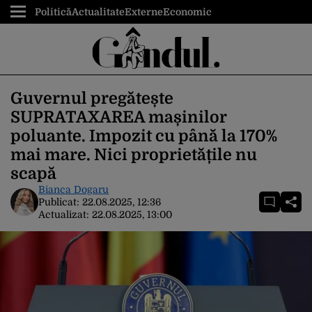
Politică
Actualitate
Externe
Economic
Guvernul pregătește
SUPRATAXAREA mașinilor
poluante. Impozit cu până la 170%
mai mare. Nici proprietățile nu
scapă
Bianca Dogaru
Publicat:
22.08.2025, 12:36
Actualizat:
22.08.2025, 13:00