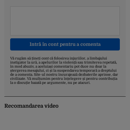
Intră în cont pentru a comenta
Vă rugăm să țineți cont că folosirea injuriilor, a limbajului
instigator la ură, a apelurilor la violență sau trimiterea repetată,
în mod abuziv, a aceluiași comentariu pot duce nu doar la
ștergerea mesajului, ci și la suspendarea temporară a dreptului
de a comenta. Site-ul nostru încurajează dezbaterile aprinse, dar
civilizate. Vă mulțumim pentru înțelegere și pentru contribuția
la o discuție bazată pe argumente, nu pe atacuri.
Recomandarea video