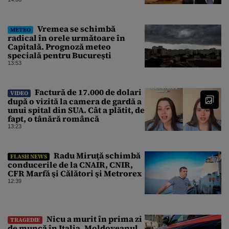
radare. Reacția MApN
Vremea se schimbă
METEO
radical în orele următoare în
Capitală. Prognoză meteo
specială pentru București
13:53
Factură de 17.000 de dolari
VIDEO
după o vizită la camera de gardă a
unui spital din SUA. Cât a plătit, de
fapt, o tânără româncă
13:23
Radu Miruţă schimbă
FLASH NEWS
conducerile de la CNAIR, CNIR,
CFR Marfă şi Călători şi Metrorex
12:39
Nicu a murit în prima zi
TRAGEDIE
de muncă în Italia. Moldoveanul