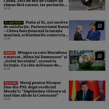
China. Zeci de mii de clădiri au
rămas fără curent, iar porturile
au fost închise
14:18
Putin și Xi, noi motive
FLASH NEWS
de satisfacție. Parteneriatul Rusia
– China funcționează la turație
maximă, schimburile comerciale
ating niveluri record
13:28
Mingea cu care Maradona
INEDIT
a marcat „Mâna lui Dumnezeu” și
„Golul Secolului”, scoasă la
licitație. Cu câte milioane de
dolari ar putea fi vândută
12:22
Mesaj pentru Nicușor
REACȚIE
Dan din PNL după verdictul
Moody’s: ”Săptămâna viitoare să
iasă fum alb de la Cotroceni”
12:20