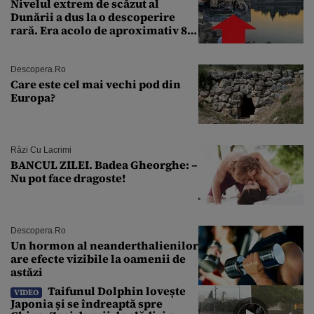
Nivelul extrem de scăzut al
Dunării a dus la o descoperire
rară. Era acolo de aproximativ 80
de ani
Descopera.ro
Care este cel mai vechi pod din
Europa?
Râzi Cu Lacrimi
BANCUL ZILEI. Badea Gheorghe: –
Nu pot face dragoste!
Descopera.ro
Un hormon al neanderthalienilor
are efecte vizibile la oamenii de
astăzi
Taifunul Dolphin lovește
VIDEO
Japonia și se îndreaptă spre