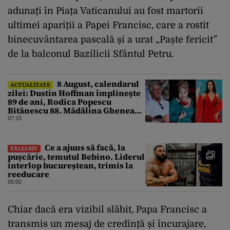
adunați în Piața Vaticanului au fost martorii
ultimei apariții a Papei Francisc, care a rostit
binecuvântarea pascală și a urat „Paște fericit”
de la balconul Bazilicii Sfântul Petru.
8 August, calendarul
ACTUALITATE
zilei: Dustin Hoffman împlinește
89 de ani, Rodica Popescu
Bitănescu 88. Mădălina Ghenea
face 39 de ani
07:15
Ce a ajuns să facă, la
EXCLUSIV
pușcărie, temutul Bebino. Liderul
interlop bucureștean, trimis la
reeducare
05:00
Chiar dacă era vizibil slăbit, Papa Francisc a
transmis un mesaj de credință și încurajare,