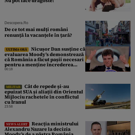
Nu pot face dragoste!
Descopera.ro
De ce tot mai mulți români
renunță la vacanțele în țară?
Nicușor Dan susține că
ULTIMA ORĂ
evaluarea Moody’s demonstrează
că România a făcut pașii necesari
pentru a menține încrederea
investitorilor: „Totuși,
00:18
perspectiva rămâne rezervată”
Cât de repede și-au
MILITAR
epuizat SUA și aliații din Orientul
Mijlociu rachetele în conflictul
cu Iranul
23:58
Reacția ministrului
NEWS ALERT
Alexandru Nazare la decizia
Moody’s de a păstra România