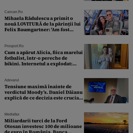
puterea serviciului
Cancan.ro
Mihaela Rădulescu a primit o
nouă LOVITURĂ de la părinții lui
Felix Baumgartner: 'Am fost
ȘTEARSĂ complet din
Prosport.ro
Cum a apărut Alicia, fiica marelui
fotbalist, într-o pereche de
bikini. Internetul a explodat:
„Zeiță superbă!”
Adevarul
Tensiune maximă înainte de
verdictul Moody’s. Daniel Dăianu
explică de ce decizia este crucială
pentru economia României
Mediafax
Miliardarii turci de la Ford
Otosan investesc 100 de milioane
de euro în România. Banca