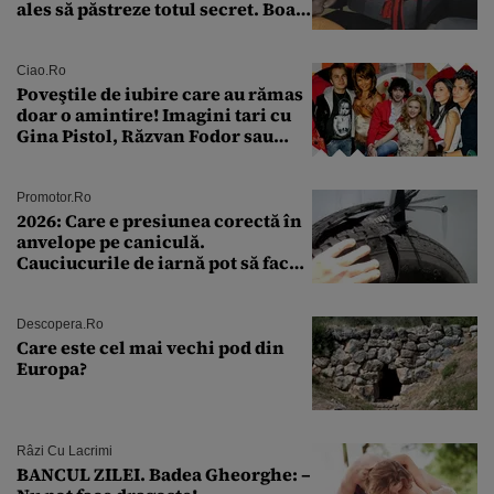
ales să păstreze totul secret. Boala
a fost descoperită la un control de
rutină
Ciao.ro
Poveştile de iubire care au rămas
doar o amintire! Imagini tari cu
Gina Pistol, Răzvan Fodor sau
Andra Măruţă şi foştii parteneri
Promotor.ro
2026: Care e presiunea corectă în
anvelope pe caniculă.
Cauciucurile de iarnă pot să facă
explozie la peste 40°C?
Descopera.ro
Care este cel mai vechi pod din
Europa?
Râzi Cu Lacrimi
BANCUL ZILEI. Badea Gheorghe: –