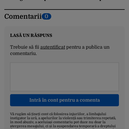
Comentarii
0
LASĂ UN RĂSPUNS
Trebuie să fii
autentificat
pentru a publica un
comentariu.
Intră în cont pentru a comenta
Vă rugăm să țineți cont că folosirea injuriilor, a limbajului
instigator la ură, a apelurilor la violență sau trimiterea repetată,
în mod abuziv, a aceluiași comentariu pot duce nu doar la
ștergerea mesajului, ci și la suspendarea temporară a dreptului