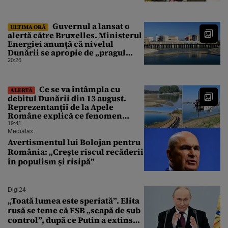
Guvernul a lansat o
ULTIMA ORĂ
alertă către Bruxelles. Ministerul
Energiei anunță că nivelul
Dunării se apropie de „pragul
critic”, iar centrala de la
20:26
Cernavodă s-ar putea opri
Ce se va întâmpla cu
ALERTĂ
debitul Dunării din 13 august.
Reprezentanții de la Apele
Române explică ce fenomen
urmează
19:41
Mediafax
Avertismentul lui Bolojan pentru
România: „Crește riscul recăderii
în populism și risipă”
Digi24
„Toată lumea este speriată”. Elita
rusă se teme că FSB „scapă de sub
control”, după ce Putin a extins