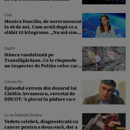
Transilvania le acordă o
finanțare uriașă
Click
Monica Dascălu, de nerecunoscut
la 48 de ani. Cum arată după ce a
slăbit 10 kilograme. „Nu mă simt
bine în această perioadă”
Digi24
Stânca vandalizată pe
Transfăgărășan. Ce le răspunde
un inspector de Poliție celor care
întreabă: „Dar ce a făcut?”
Cancan.ro
Episodul extrem din dosarul lui
Cătălin Avramescu, cercetat de
DIICOT: 'A plecat în pădure cu o
Ce Se Întâmplă Doctore
Vedeta celebră, diagnosticată cu
cancer pentru a doua oară, dar a