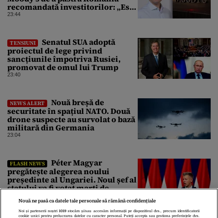
recomandată investitorilor: „Este
un răgaz, dar în niciun caz un
23:44
motiv de relaxare”
Senatul SUA adoptă
TENSIUNI
proiectul de lege privind
sancțiunile împotriva Rusiei,
promovat de omul lui Trump
23:40
Nouă breșă de
NEWS ALERT
securitate în spațiul NATO. Două
drone suspecte au survolat o bază
militară din Germania
23:04
Péter Magyar
FLASH NEWS
pregătește alegerea noului
președinte al Ungariei. Noul șef al
statului va fi votat marți de
Parlament
22:26
Nouă ne pasă ca datele tale personale să rămână confidențiale
Noi și partenerii noștri
1019
stocăm și/sau accesăm informații pe dispozitivul dvs., precum identificatorii
cookie unici pentru prelucrarea datelor cu caracter personal. Puteți accepta sau gestiona preferințele dvs.