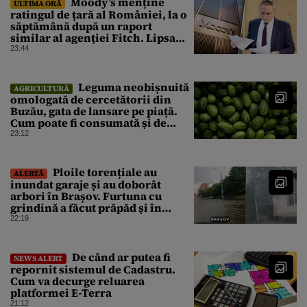
Moody’s menține
ULTIMA ORĂ
ratingul de țară al României, la o
săptămână după un raport
similar al agenției Fitch. Lipsa
unui guvern cu puteri depline,
23:44
principala vulnerabilitate din
raport
Leguma neobișnuită
AGRICULTURĂ
omologată de cercetătorii din
Buzău, gata de lansare pe piață.
Cum poate fi consumată și de
unde provine soiul
23:12
Ploile torențiale au
ALERTĂ
inundat garaje și au doborât
arbori în Brașov. Furtuna cu
grindină a făcut prăpăd și în
Bihor
22:19
De când ar putea fi
NEWS ALERT
repornit sistemul de Cadastru.
Cum va decurge reluarea
platformei E-Terra
21:12