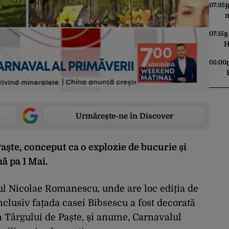
07:35
R
m
K
07:15
8
H
P
G
05:00
Urmărește-ne în Discover
Paște, conceput ca o explozie de bucurie și
nă pa 1 Mai.
cul Nicolae Romanescu, unde are loc ediția de
nclusiv fațada casei Bibsescu a fost decorată
 a Târgului de Paște, și anume, Carnavalul