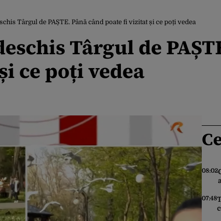
schis Târgul de PAȘTE. Până când poate fi vizitat și ce poți vedea
 deschis Târgul de PAȘT
 și ce poți vedea
Ce
08:02
07:48
T
c
z