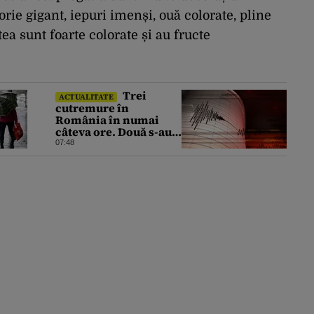
rie gigant, iepuri imenși, ouă colorate, pline
stea sunt foarte colorate și au fructe
Trei
ACTUALITATE
cutremure în
România în numai
câteva ore. Două s-au
produs într-o zonă
07:48
neobișnuită