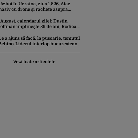
ăzboi în Ucraina, ziua 1.626. Atac
asiv cu drone și rachete asupra
ievului. Trei persoane au fost ucise
 August, calendarul zilei: Dustin
offman împlinește 89 de ani, Rodica
opescu Bitănescu 88. Mădălina
henea face 39 de ani
Ce a ajuns să facă, la pușcărie, temutul
Bebino. Liderul interlop bucureștean,
trimis la reeducare
Vezi toate articolele