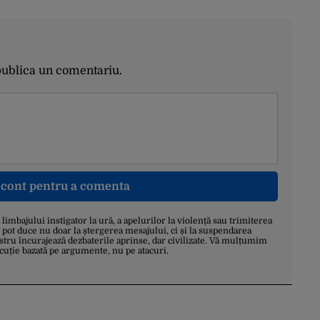
publica un comentariu.
n cont pentru a comenta
a limbajului instigator la ură, a apelurilor la violență sau trimiterea
 pot duce nu doar la ștergerea mesajului, ci și la suspendarea
stru încurajează dezbaterile aprinse, dar civilizate. Vă mulțumim
scuție bazată pe argumente, nu pe atacuri.