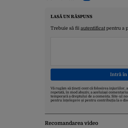
LASĂ UN RĂSPUNS
Trebuie să fii
autentificat
pentru a 
Intră î
Vă rugăm să țineți cont că folosirea injuriilor, 
repetată, în mod abuziv, a aceluiași comentariu
temporară a dreptului de a comenta. Site-ul no
pentru înțelegere și pentru contribuția la o di
Recomandarea video