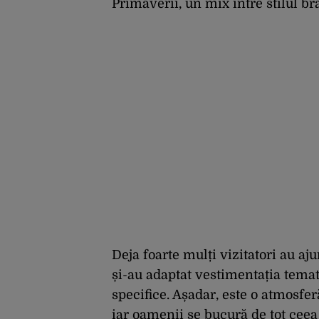
Primăverii, un mix între stilul bra
Deja foarte mulți vizitatori au aj
și-au adaptat vestimentația temat
specifice. Așadar, este o atmosfe
iar oamenii se bucură de tot ceea 