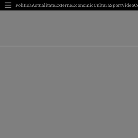
Politică
Actualitate
Externe
Economic
Cultură
Sport
Video
C