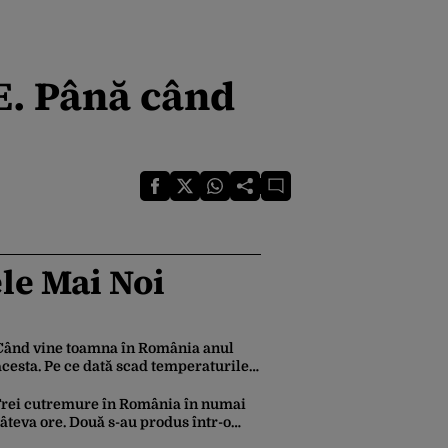
E. Până când
le Mai Noi
Când vine toamna în România anul
acesta. Pe ce dată scad temperaturile
sub 25 de grade Celsius în București,
potrivit meteorologilor Accuweather
rei cutremure în România în numai
âteva ore. Două s-au produs într-o
onă neobișnuită