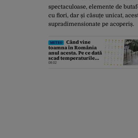
spectaculoase, elemente de butafo
cu flori, dar și căsuțe unicat, ace
supradimensionate pe acoperiș.
Când vine
METEO
toamna în România
anul acesta. Pe ce dată
scad temperaturile
sub 25 de grade Celsius
08:02
în București, potrivit
meteorologilor
Accuweather