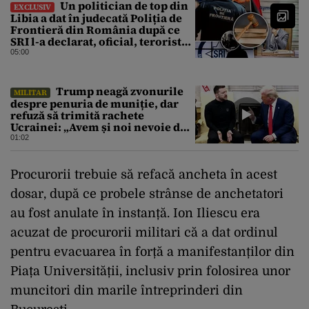
Un politician de top din
EXCLUSIV
Libia a dat în judecată Poliția de
Frontieră din România după ce
SRI l-a declarat, oficial, terorist
ISIS
05:00
Trump neagă zvonurile
MILITAR
despre penuria de muniție, dar
refuză să trimită rachete
Ucrainei: „Avem și noi nevoie de
rachete”
01:02
Procurorii trebuie să refacă ancheta în acest
dosar, după ce probele strânse de anchetatori
au fost anulate în instanță. Ion Iliescu era
acuzat de procurorii militari că a dat ordinul
pentru evacuarea în forță a manifestanților din
Piața Universității, inclusiv prin folosirea unor
muncitori din marile întreprinderi din