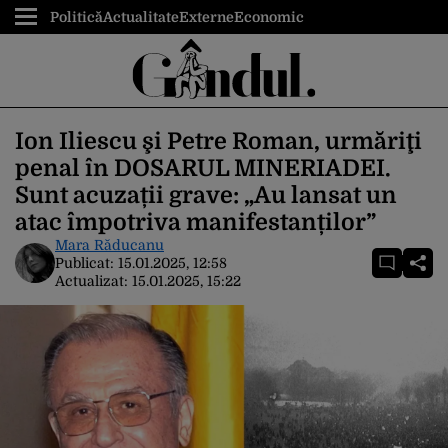
Politică
Actualitate
Externe
Economic
Ion Iliescu şi Petre Roman, urmăriţi
penal în DOSARUL MINERIADEI.
Sunt acuzații grave: „Au lansat un
atac împotriva manifestanților”
Mara Răducanu
Publicat:
15.01.2025, 12:58
Actualizat:
15.01.2025, 15:22