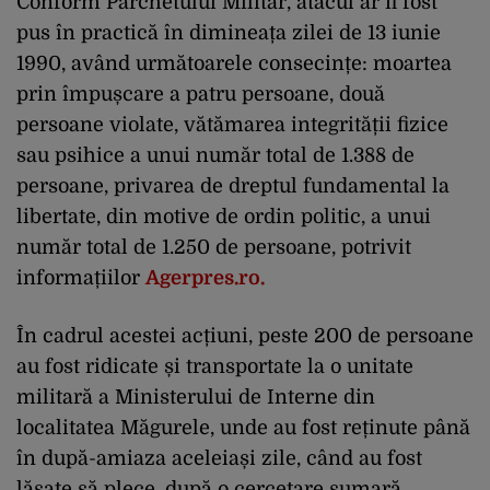
Conform Parchetului Militar, atacul ar fi fost
pus în practică în dimineața zilei de 13 iunie
1990, având următoarele consecințe: moartea
prin împușcare a patru persoane, două
persoane violate, vătămarea integrității fizice
sau psihice a unui număr total de 1.388 de
persoane, privarea de dreptul fundamental la
libertate, din motive de ordin politic, a unui
număr total de 1.250 de persoane, potrivit
informațiilor
Agerpres.ro.
În cadrul acestei acțiuni, peste 200 de persoane
au fost ridicate și transportate la o unitate
militară a Ministerului de Interne din
localitatea Măgurele, unde au fost reținute până
în după-amiaza aceleiași zile, când au fost
lăsate să plece, după o cercetare sumară.