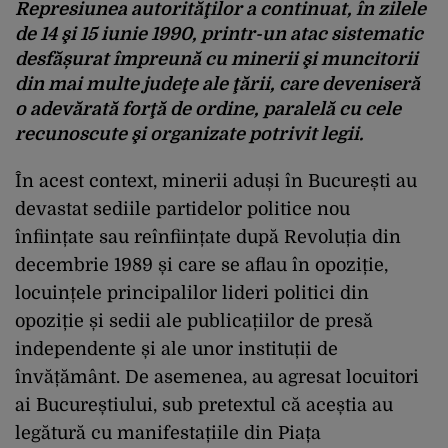
Represiunea autorităţilor a continuat, în zilele
de 14 şi 15 iunie 1990, printr-un atac sistematic
desfășurat împreună cu minerii şi muncitorii
din mai multe judeţe ale ţării, care deveniseră
o adevărată forţă de ordine, paralelă cu cele
recunoscute şi organizate potrivit legii.
În acest context, minerii aduși în București au
devastat sediile partidelor politice nou
înființate sau reînființate după Revoluția din
decembrie 1989 și care se aflau în opoziție,
locuințele principalilor lideri politici din
opoziție și sedii ale publicațiilor de presă
independente și ale unor instituții de
învățământ. De asemenea, au agresat locuitori
ai Bucureștiului, sub pretextul că aceștia au
legătură cu manifestațiile din Piața