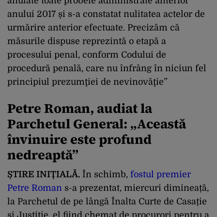
anulate toate probele administrate anterior
anului 2017 și s-a constatat nulitatea actelor de
urmărire anterior efectuate. Precizăm că
măsurile dispuse reprezintă o etapă a
procesului penal, conform Codului de
procedură penală, care nu înfrâng în niciun fel
principiul prezumţiei de nevinovăţie”
Petre Roman, audiat la
Parchetul General: „
Această
învinuire este profund
nedreaptă”
ȘTIRE INIȚIALĂ.
În schimb,
fostul premier
Petre Roman
s-a prezentat, miercuri dimineață,
la Parchetul de pe lângă Înalta Curte de Casație
și Justiție, el fiind chemat de procurori pentru a