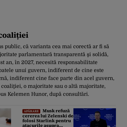
oaliției
public, că varianta cea mai corectă ar fi să
joritate parlamentară transparentă şi solidă,
st an, în 2027, necesită responsabilitate
 spatele unui guvern, indiferent de cine este
mă, indiferent cine face parte din acel guvern,
 coaliţiei, o majoritate sau o altă majoritate,
 spus Kelemen Hunor, după consultări.
Musk refuză
APĂRARE
cererea lui Zelenski de
folosi Starlink pentru
atacurile asupra