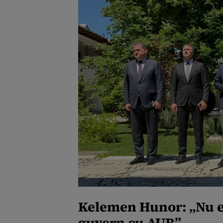
Kelemen Hunor: „Nu ex
guvern cu AUR”