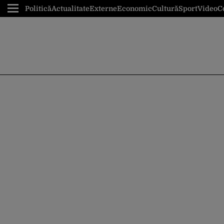
Politică
Actualitate
Externe
Economic
Cultură
Sport
Video
C