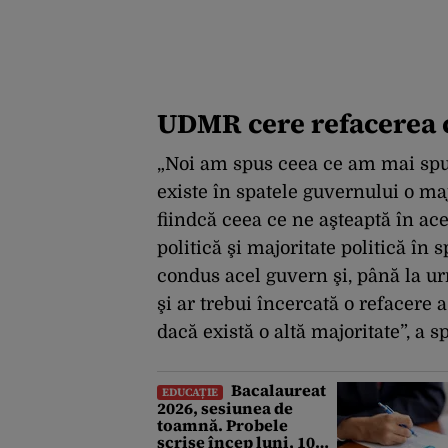
UDMR cere refacerea c
„Noi am spus ceea ce am mai spus 
existe în spatele guvernului o ma
fiindcă ceea ce ne aşteaptă în ace
politică şi majoritate politică în
condus acel guvern şi, până la ur
şi ar trebui încercată o refacere a
dacă există o altă majoritate”, a
Bacalaureat
EDUCAȚIE
2026, sesiunea de
toamnă. Probele
scrise încep luni, 10