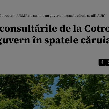
Cotroceni: „UDMR nu susţine un guvern în spatele căruia se află AUR”
onsultările de la Cotr
uvern în spatele căruia