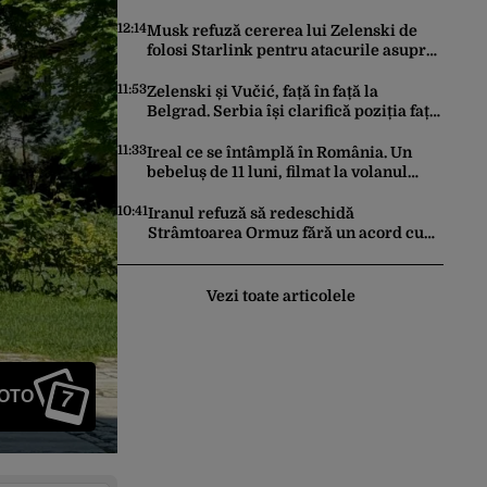
trebuie să știe toți candidații
12:14
Musk refuză cererea lui Zelenski de
folosi Starlink pentru atacurile asupra
Rusiei
11:53
Zelenski și Vučić, față în față la
Belgrad. Serbia își clarifică poziția față
de războiul din Ucraina
11:33
Ireal ce se întâmplă în România. Un
bebeluș de 11 luni, filmat la volanul
unei mașini
10:41
Iranul refuză să redeschidă
Strâmtoarea Ormuz fără un acord cu
SUA. Ce condiții pune Teheranul
Vezi toate articolele
7
FOTO