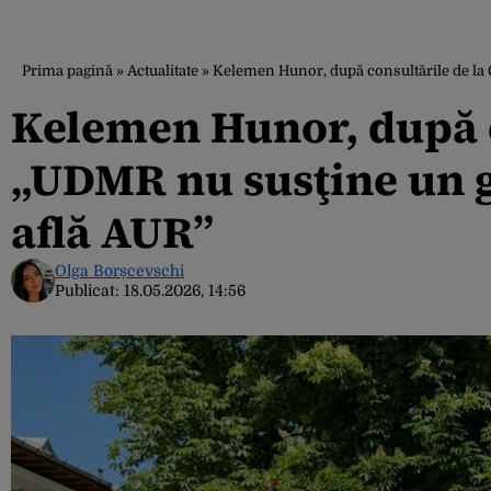
Prima pagină
»
Actualitate
»
Kelemen Hunor, după consultările de la 
Kelemen Hunor, după c
„UDMR nu susţine un g
află AUR”
Olga Borșcevschi
Publicat:
18.05.2026, 14:56