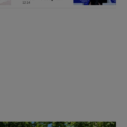
Rusiei
12:14