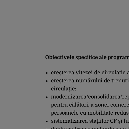
Obiectivele specifice ale progra
creșterea vitezei de circulație
creșterea numărului de trenuri 
circulație;
modernizarea/consolidarea/repar
pentru călători, a zonei comerci
persoanele cu mobilitate redusă
sistematizarea stațiilor CF și l