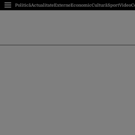
Politică
Actualitate
Externe
Economic
Cultură
Sport
Video
C