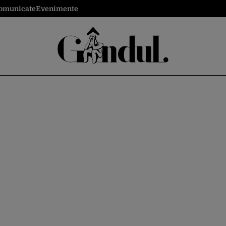
omunicate
Evenimente