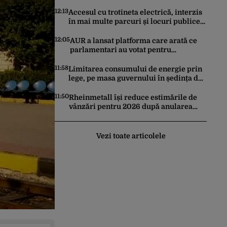
și i-a modificat sistemele interne în
timpul unui test de securitate
12:13
Accesul cu trotineta electrică, interzis
în mai multe parcuri și locuri publice
din București. Este decizie în
premieră, iar amenzile sunt
12:05
AUR a lansat platforma care arată ce
usturătoare
parlamentari au votat pentru
suspendarea lui Nicușor Dan
11:58
Limitarea consumului de energie prin
lege, pe masa guvernului în ședința de
astăzi. Ce măsuri mai prevede
proiectul în caz de pandemie,
11:50
Rheinmetall își reduce estimările de
cutremur sau conflict armat
vânzări pentru 2026 după anularea
unui program de fregate în Germania
Vezi toate articolele