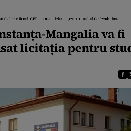
fi electrificată. CFR a lansat licitația pentru studiul de fezabilitate
onstanța-Mangalia va fi
nsat licitația pentru stu