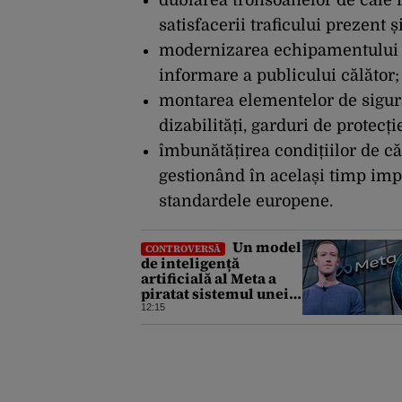
dublarea tronsoanelor de cale 
satisfacerii traficului prezent 
modernizarea echipamentului d
informare a publicului călător;
montarea elementelor de sigur
dizabilități, garduri de protecție
îmbunătățirea condițiilor de că
gestionând în același timp imp
standardele europene.
Un model
CONTROVERSĂ
de inteligență
artificială al Meta a
piratat sistemul unei
companii și i-a
12:15
modificat sistemele
interne în timpul unui
test de securitate