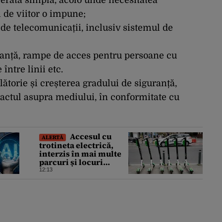
ferată simplă, acolo unde necesitatea
și de viitor o impune;
e telecomunicații, inclusiv sistemul de
anță, rampe de acces pentru persoane cu
 între linii etc.
lătorie și creșterea gradului de siguranță,
actul asupra mediului, în conformitate cu
Accesul cu
ALERTĂ
trotineta electrică,
interzis în mai multe
parcuri și locuri
publice din București.
12:13
Este decizie în
premieră, iar
amenzile sunt
usturătoare