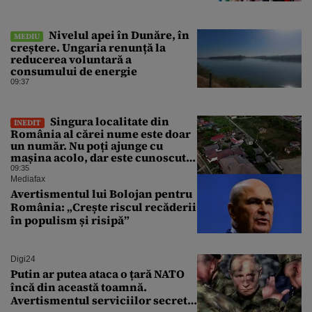
Nivelul apei în Dunăre, în
MEDIU
creștere. Ungaria renunță la
reducerea voluntară a
consumului de energie
09:37
Singura localitate din
INEDIT
România al cărei nume este doar
un număr. Nu poți ajunge cu
mașina acolo, dar este cunoscută
în lumea întreagă
09:35
Mediafax
Avertismentul lui Bolojan pentru
România: „Crește riscul recăderii
în populism și risipă”
Digi24
Putin ar putea ataca o țară NATO
încă din această toamnă.
Avertismentul serviciilor secrete