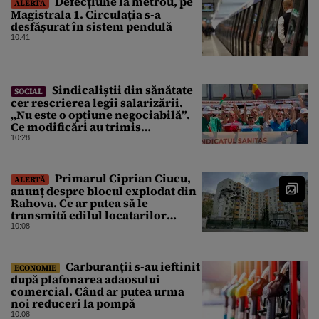
Defecțiune la metrou, pe
ALERTĂ
Magistrala 1. Circulația s-a
desfășurat în sistem pendulă
10:41
Sindicaliștii din sănătate
SOCIAL
cer rescrierea legii salarizării.
„Nu este o opțiune negociabilă”.
Ce modificări au trimis
Guvernului Bolojan
10:28
Primarul Ciprian Ciucu,
ALERTĂ
anunț despre blocul explodat din
Rahova. Ce ar putea să le
transmită edilul locatarilor
rămași pe drumuri
10:08
Carburanții s-au ieftinit
ECONOMIE
după plafonarea adaosului
comercial. Când ar putea urma
noi reduceri la pompă
10:08