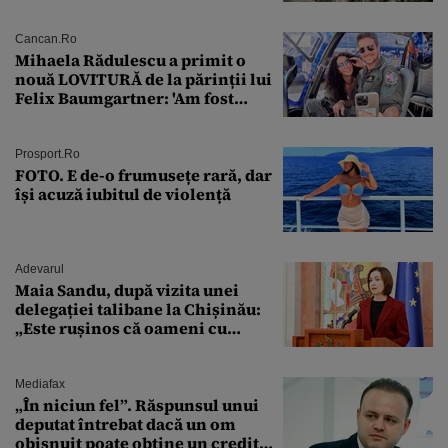
americane
Cancan.ro
Mihaela Rădulescu a primit o
nouă LOVITURĂ de la părinții lui
Felix Baumgartner: 'Am fost
ȘTEARSĂ complet din
Prosport.ro
FOTO. E de-o frumusețe rară, dar
își acuză iubitul de violență
Adevarul
Maia Sandu, după vizita unei
delegației talibane la Chișinău:
„Este rușinos că oameni cu
funcții înalte nu se
documentează”
Mediafax
„În niciun fel”. Răspunsul unui
deputat întrebat dacă un om
obișnuit poate obține un credit