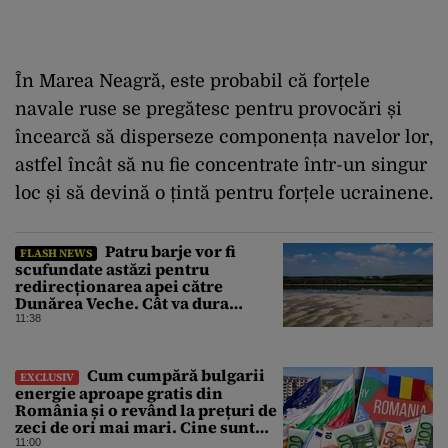
În Marea Neagră, este probabil că forțele
navale ruse se pregătesc pentru provocări și
încearcă să disperseze componența navelor lor,
astfel încât să nu fie concentrate într-un singur
loc și să devină o țintă pentru forțele ucrainene.
Patru barje vor fi
FLASH NEWS
scufundate astăzi pentru
redirecționarea apei către
Dunărea Veche. Cât va dura
operațiunea
11:38
Cum cumpără bulgarii
EXCLUSIV
energie aproape gratis din
România și o revând la prețuri de
zeci de ori mai mari. Cine sunt
noii „băieți deștepți” din energie
11:00