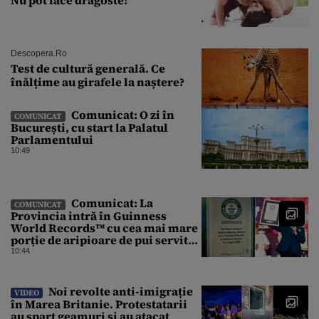
Descopera.ro
Test de cultură generală. Ce
înălțime au girafele la naștere?
Comunicat: O zi în
COMUNICAT
București, cu start la Palatul
Parlamentului
10:49
Comunicat: La
COMUNICAT
Provincia intră în Guinness
World Records™ cu cea mai mare
porție de aripioare de pui servită
la un eveniment
10:44
Noi revolte anti-imigrație
VIDEO
în Marea Britanie. Protestatarii
au spart geamuri și au atacat