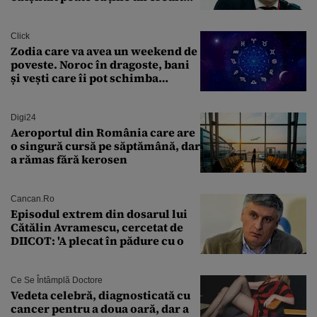
ipotecar
Click
Zodia care va avea un weekend de
poveste. Noroc în dragoste, bani
și vești care îi pot schimba
viitorul
Digi24
Aeroportul din România care are
o singură cursă pe săptămână, dar
a rămas fără kerosen
Cancan.ro
Episodul extrem din dosarul lui
Cătălin Avramescu, cercetat de
DIICOT: 'A plecat în pădure cu o
Ce Se Întâmplă Doctore
Vedeta celebră, diagnosticată cu
cancer pentru a doua oară, dar a