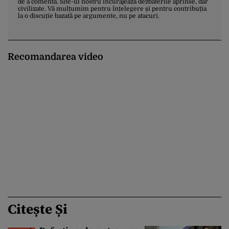
de a comenta. Site-ul nostru încurajează dezbaterile aprinse, dar
civilizate. Vă mulțumim pentru înțelegere și pentru contribuția
la o discuție bazată pe argumente, nu pe atacuri.
Recomandarea video
Citește Și