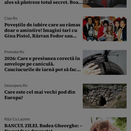
ales să păstreze totul secret. Boala
a fost descoperită la un control de
rutină
Ciao.ro
Poveştile de iubire care au rămas
doar o amintire! Imagini tari cu
Gina Pistol, Răzvan Fodor sau
Andra Măruţă şi foştii parteneri
Promotor.ro
2026: Care e presiunea corectă în
anvelope pe caniculă.
Cauciucurile de iarnă pot să facă
explozie la peste 40°C?
Descopera.ro
Care este cel mai vechi pod din
Europa?
Râzi Cu Lacrimi
BANCUL ZILEI. Badea Gheorghe: –
Nu pot face dragoste!