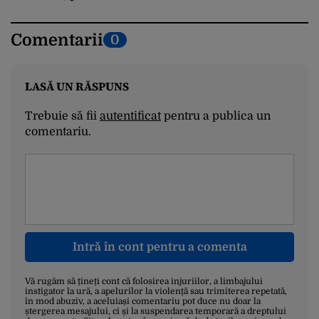
Comentarii
0
LASĂ UN RĂSPUNS
Trebuie să fii
autentificat
pentru a publica un
comentariu.
Intră în cont pentru a comenta
Vă rugăm să țineți cont că folosirea injuriilor, a limbajului
instigator la ură, a apelurilor la violență sau trimiterea repetată,
în mod abuziv, a aceluiași comentariu pot duce nu doar la
ștergerea mesajului, ci și la suspendarea temporară a dreptului