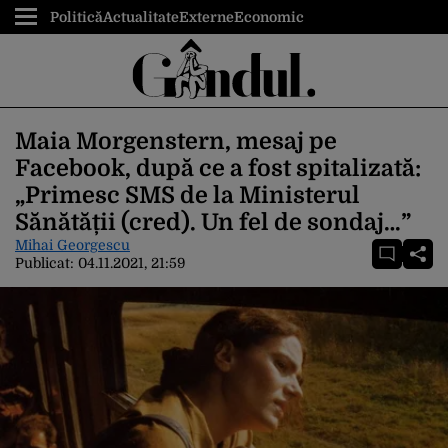
Politică
Actualitate
Externe
Economic
Maia Morgenstern, mesaj pe
Facebook, după ce a fost spitalizată:
„Primesc SMS de la Ministerul
Sănătății (cred). Un fel de sondaj…”
Mihai Georgescu
Publicat:
04.11.2021, 21:59