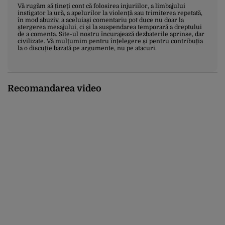
Vă rugăm să țineți cont că folosirea injuriilor, a limbajului
instigator la ură, a apelurilor la violență sau trimiterea repetată,
în mod abuziv, a aceluiași comentariu pot duce nu doar la
ștergerea mesajului, ci și la suspendarea temporară a dreptului
de a comenta. Site-ul nostru încurajează dezbaterile aprinse, dar
civilizate. Vă mulțumim pentru înțelegere și pentru contribuția
la o discuție bazată pe argumente, nu pe atacuri.
Recomandarea video