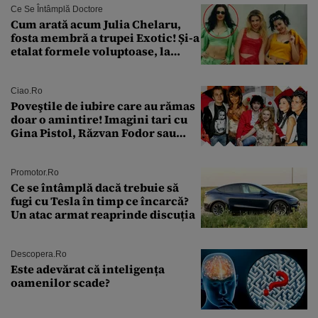
Ce Se Întâmplă Doctore
Cum arată acum Julia Chelaru,
fosta membră a trupei Exotic! Și-a
etalat formele voluptoase, la
aproape 50 de ani
Ciao.ro
Poveştile de iubire care au rămas
doar o amintire! Imagini tari cu
Gina Pistol, Răzvan Fodor sau
Andra Măruţă şi foştii parteneri
Promotor.ro
Ce se întâmplă dacă trebuie să
fugi cu Tesla în timp ce încarcă?
Un atac armat reaprinde discuția
Descopera.ro
Este adevărat că inteligența
oamenilor scade?