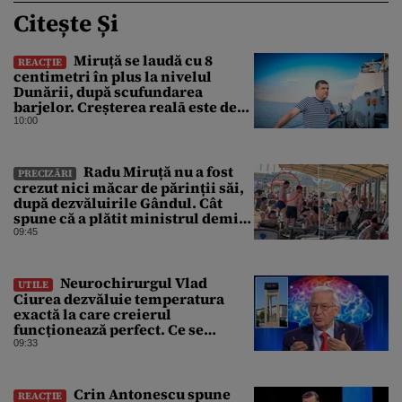
Citește Și
Miruță se laudă cu 8
REACȚIE
centimetri în plus la nivelul
Dunării, după scufundarea
barjelor. Creșterea realā este de
doar 4 centimetri
10:00
Radu Miruță nu a fost
PRECIZĂRI
crezut nici măcar de părinții săi,
după dezvăluirile Gândul. Cât
spune că a plătit ministrul demis
pentru vacanța la 5 stele în Turcia
09:45
Neurochirurgul Vlad
UTILE
Ciurea dezvăluie temperatura
exactă la care creierul
funcționează perfect. Ce se
întâmplă când afară sunt peste 35
09:33
grade Celsius
Crin Antonescu spune
REACȚIE