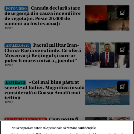
Canada declară stare
FOTO-VIDEO
de urgență din cauza incendiilor
de vegetație. Peste 20.000 de
oameni au fost evacuați
10:09
Pactul militar Iran-
ANALIZA de 10
China-Rusia se extinde. Ce oferă
Moscova și Beijingul și care ar
putea fi marea miză a „jocului”
10:00
«Cel mai bine păstrat
DESTINAȚII
secret» al Italiei. Magnifica insulă
considerată o Coasta Amalfi mai
ieftină
10:00
Cum poate fi
DECLARAȚII EXCLUSIVE
vindecată dependența de
Nouă ne pasă ca datele tale personale să rămână confidențiale
„păcănele”. Președintele