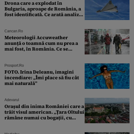
Drona care a explodat în
Bulgaria, aproape de România, a
fost identificată. Ce arată analiza
preliminară a epavei
Cancan.ro
Meteorologii Accuweather
anunță o toamnă cum nu prea a
mai fost, în România. Ce se
întâmplă în septembrie,
octombrie și noiembrie 2026, în
București. Pe ce dată ninge
Prosport.ro
FOTO. Irina Deleanu, imagini
incendiare: „Îmi place să fiu cât
mai naturală”
Adevarul
Orașul din inima României care a
trăit visul american. „Țara Oltului
rămâne numai cu bogații, cu
babele, cu moșnegii și cu
sărăntocii”