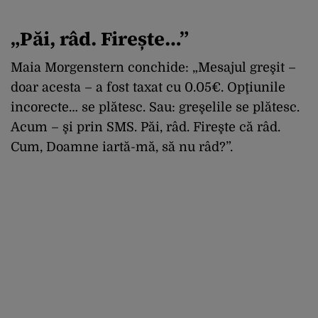
„Păi, râd. Firește…”
Maia Morgenstern conchide: „Mesajul greşit –
doar acesta – a fost taxat cu 0.05€. Opţiunile
incorecte… se plătesc. Sau: greşelile se plătesc.
Acum – şi prin SMS. Păi, râd. Fireşte că râd.
Cum, Doamne iartă-mă, să nu râd?”.