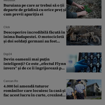
Mediafax
Buruiana pe care ar trebui să o ții
departe de grădină cu orice preț și
cum previi apariția ei
Click
Descoperire incredibilă făcută în
inima Budapestei. O motocicletă
și doi soldați germani au fost
găsiți în Dunăre
Digi24
Devin oamenii mai puțin
inteligenți? Ce este „efectul Flynn
invers” și de ce îi îngrijorează pe
cercetători
Cancan.ro
4.000 lei amendă tuturor
românilor care locuiesc la casă și
fac acest lucru în curte, crezând
că nu îi vede nimeni