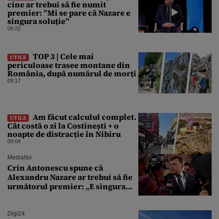
cine ar trebui să fie numit
premier: ”Mi se pare că Nazare e
singura soluție”
09:22
TOP 3 | Cele mai
UTILE
periculoase trasee montane din
România, după numărul de morți
09:17
Am făcut calculul complet.
UTILE
Cât costă o zi la Costinești + o
noapte de distracție în Nibiru
09:04
Mediafax
Crin Antonescu spune că
Alexandru Nazare ar trebui să fie
următorul premier: „E singura
soluție”
Digi24