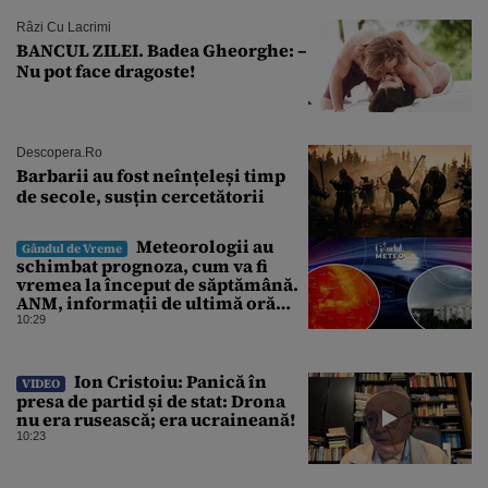
Râzi Cu Lacrimi
BANCUL ZILEI. Badea Gheorghe: –
Nu pot face dragoste!
Descopera.ro
Barbarii au fost neînțeleși timp
de secole, susțin cercetătorii
Meteorologii au
Gândul de Vreme
schimbat prognoza, cum va fi
vremea la început de săptămână.
ANM, informații de ultimă oră
pentru Gândul
10:29
Ion Cristoiu: Panică în
VIDEO
presa de partid și de stat: Drona
nu era rusească; era ucraineană!
10:23