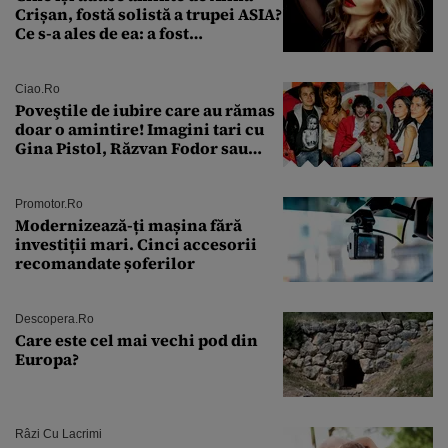
Crișan, fostă solistă a trupei ASIA?
Ce s-a ales de ea: a fost
condamnată la închisoare cu
suspendare. Ce acuzații i se aduc
Ciao.ro
Poveştile de iubire care au rămas
doar o amintire! Imagini tari cu
Gina Pistol, Răzvan Fodor sau
Andra Măruţă şi foştii parteneri
Promotor.ro
Modernizează-ți mașina fără
investiții mari. Cinci accesorii
recomandate șoferilor
Descopera.ro
Care este cel mai vechi pod din
Europa?
Râzi Cu Lacrimi