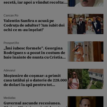
secetă, iar apoi a vândut recolta:
„Dar am plătit impozit pentru
banii ăia”
Cancan.ro
Valentin Sanfira o acuză pe
Codruța de adulter? 'Am iubit doi
ochi ce m-au înșelat!'
Prosport.ro
„Îmi iubesc formele”. Georgina
Rodriguez s-a pozat în costum de
baie înainte de nunta cu Cristiano
Ronaldo
Adevarul
Moștenire de coșmar: a primit
casa tatălui și o datorie de 228.000
de dolari la apă pentru tot
cartierul
Mediafax
Guvernul ascunde recesiunea.