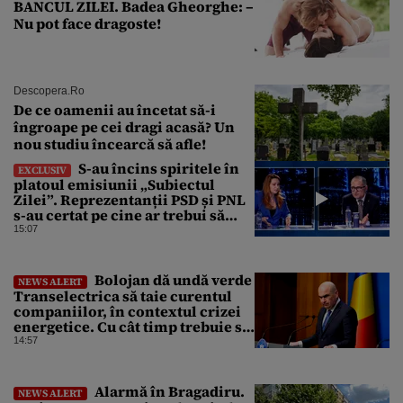
BANCUL ZILEI. Badea Gheorghe: –
Nu pot face dragoste!
Descopera.ro
De ce oamenii au încetat să-i
îngroape pe cei dragi acasă? Un
nou studiu încearcă să afle!
S-au încins spiritele în
EXCLUSIV
platoul emisiunii „Subiectul
Zilei”. Reprezentanții PSD și PNL
s-au certat pe cine ar trebui să
renegocieze jaloanele PNRR
15:07
Bolojan dă undă verde
NEWS ALERT
Transelectrica să taie curentul
companiilor, în contextul crizei
energetice. Cu cât timp trebuie să
le anunțe înainte
14:57
Alarmă în Bragadiru.
NEWS ALERT