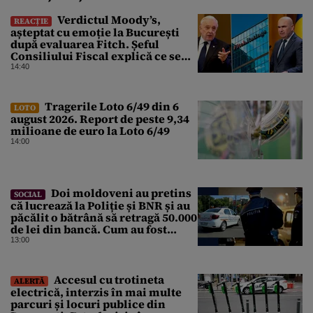
Verdictul Moody’s,
REACȚIE
așteptat cu emoție la București
după evaluarea Fitch. Șeful
Consiliului Fiscal explică ce se
poate întâmpla cu ratingul
14:40
României
Tragerile Loto 6/49 din 6
LOTO
august 2026. Report de peste 9,34
milioane de euro la Loto 6/49
14:00
Doi moldoveni au pretins
SOCIAL
că lucrează la Poliție și BNR și au
păcălit o bătrână să retragă 50.000
de lei din bancă. Cum au fost
prinși
13:00
Accesul cu trotineta
ALERTĂ
electrică, interzis în mai multe
parcuri și locuri publice din