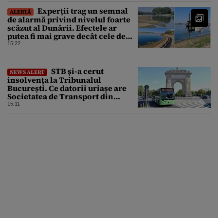
Experții trag un semnal
ALERTĂ
de alarmă privind nivelul foarte
scăzut al Dunării. Efectele ar
putea fi mai grave decât cele de
până acum
15:22
STB și-a cerut
NEWS ALERT
insolvența la Tribunalul
București. Ce datorii uriașe are
Societatea de Transport din
București
15:11