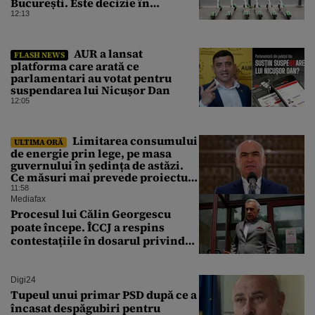
București. Este decizie în
premieră, iar amenzile sunt
12:13
usturătoare
AUR a lansat
FLASH NEWS
platforma care arată ce
parlamentari au votat pentru
suspendarea lui Nicușor Dan
12:05
Limitarea consumului
ULTIMA ORĂ
de energie prin lege, pe masa
guvernului în ședința de astăzi.
Ce măsuri mai prevede proiectul
în caz de pandemie, cutremur sau
11:58
conflict armat
Mediafax
Procesul lui Călin Georgescu
poate începe. ÎCCJ a respins
contestațiile în dosarul privind
lovitura de stat
Digi24
Tupeul unui primar PSD după ce a
încasat despăgubiri pentru