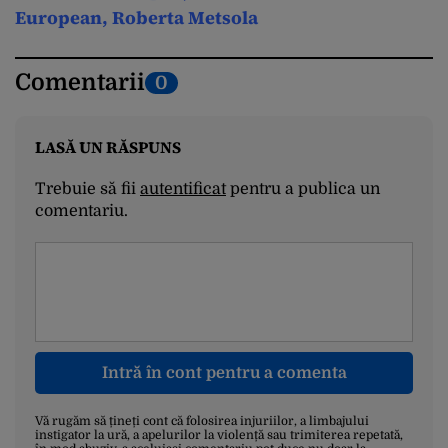
European, Roberta Metsola
Comentarii
0
LASĂ UN RĂSPUNS
Trebuie să fii
autentificat
pentru a publica un
comentariu.
Intră în cont pentru a comenta
Vă rugăm să țineți cont că folosirea injuriilor, a limbajului
instigator la ură, a apelurilor la violență sau trimiterea repetată,