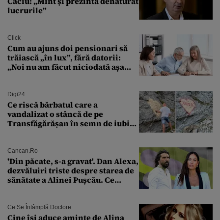
Câciu: „Mint și prezintă denaturat
lucrurile”
Click
Cum au ajuns doi pensionari să
trăiască „în lux”, fără datorii:
„Noi nu am făcut niciodată așa
ceva”
Digi24
Ce riscă bărbatul care a
vandalizat o stâncă de pe
Transfăgărășan în semn de iubire
față de „Anna”
Cancan.ro
'Din păcate, s-a gravat'. Dan Alexa,
dezvăluiri triste despre starea de
sănătate a Alinei Pușcău. Ce
discuție au avut cu două zile în
urmă
Ce Se Întâmplă Doctore
Cine își aduce aminte de Alina