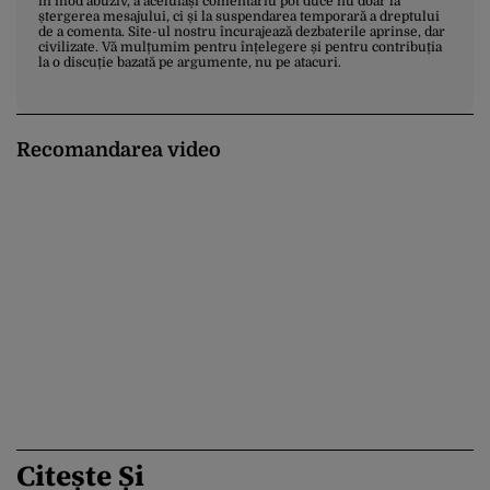
în mod abuziv, a aceluiași comentariu pot duce nu doar la
ștergerea mesajului, ci și la suspendarea temporară a dreptului
de a comenta. Site-ul nostru încurajează dezbaterile aprinse, dar
civilizate. Vă mulțumim pentru înțelegere și pentru contribuția
la o discuție bazată pe argumente, nu pe atacuri.
Recomandarea video
Citește Și