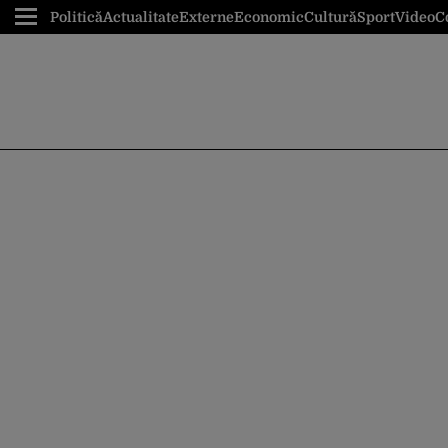
Politică
Actualitate
Externe
Economic
Cultură
Sport
Video
C