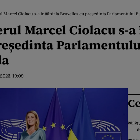
l Marcel Ciolacu s-a întâlnit la Bruxelles cu președinta Parlamentului 
ul Marcel Ciolacu s-a î
reședinta Parlamentul
la
.2023, 19:09
Ce
23:12
L
c
p