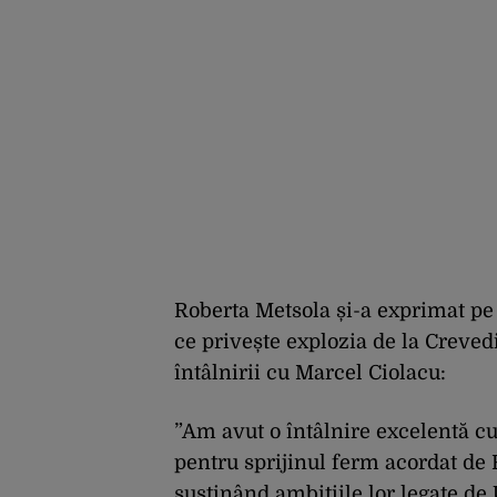
Roberta Metsola și-a exprimat pe 
ce privește explozia de la Crevedi
întâlnirii cu Marcel Ciolacu:
”Am avut o întâlnire excelentă c
pentru sprijinul ferm acordat de
susținând ambițiile lor legate de