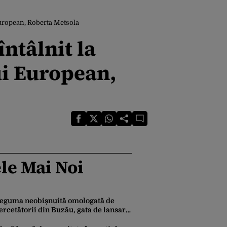
European, Roberta Metsola
ntâlnit la
ui European,
le Mai Noi
eguma neobișnuită omologată de
ercetătorii din Buzău, gata de lansare
e piață. Cum poate fi consumată și de