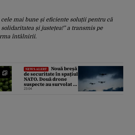
ele mai bune și eficiente soluții pentru că
solidaritatea și justețea!” a transmis pe
ma întâlnirii.
Nouă breșă
NEWS ALERT
de securitate în spațiul
NATO. Două drone
suspecte au survolat o
bază militară din
23:04
Germania