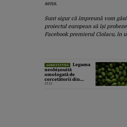
sens.
Sunt sigur că împreună vom găsi c
proiectul european să își probeze 
Facebook premierul Ciolacu, în ur
Leguma
AGRICULTURĂ
neobișnuită
omologată de
cercetătorii din
Buzău, gata de lansare
23:12
pe piață. Cum poate fi
consumată și de unde
provine soiul