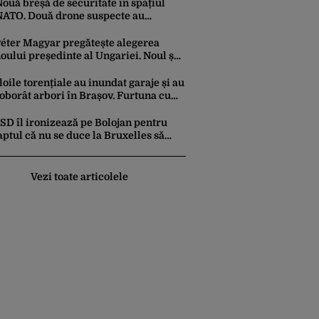
nde provine soiul
ouă breșă de securitate în spațiul
NATO. Două drone suspecte au
survolat o bază militară din Germania
éter Magyar pregătește alegerea
oului președinte al Ungariei. Noul șef
l statului va fi votat marți de
Parlament
loile torențiale au inundat garaje și au
oborât arbori în Brașov. Furtuna cu
rindină a făcut prăpăd și în Bihor
SD îl ironizează pe Bolojan pentru
aptul că nu se duce la Bruxelles să
egocieze deschiderea
ermocentralelor: „Pentru că a dat
fară translatorii”
Vezi toate articolele