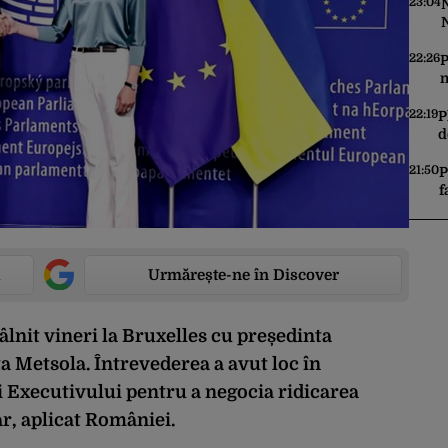
u
23:04
N
22:26
P
n
a
22:19
P
d
g
21:50
P
f
n
t
a
Urmărește-ne în Discover
lnit vineri la Bruxelles cu președinta
 Metsola. Întrevederea a avut loc în
ui Executivului pentru a negocia ridicarea
ar, aplicat României.