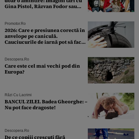
doar o amintire! Imagini tari cu
Gina Pistol, Răzvan Fodor sau
Andra Măruţă şi foştii parteneri
Promotor.ro
2026: Care e presiunea corectă în
anvelope pe caniculă.
Cauciucurile de iarnă pot să facă
explozie la peste 40°C?
Descopera.ro
Care este cel mai vechi pod din
Europa?
Râzi Cu Lacrimi
BANCUL ZILEI. Badea Gheorghe: –
Nu pot face dragoste!
Descopera.ro
De ce copiii crescuți fără