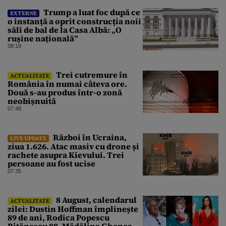
Trump a luat foc după ce
EXTERNE
o instanță a oprit construcția noii
săli de bal de la Casa Albă: „O
rușine națională”
08:19
Trei cutremure în
ACTUALITATE
România în numai câteva ore.
Două s-au produs într-o zonă
neobișnuită
07:48
Război în Ucraina,
LIVE UPDATE
ziua 1.626. Atac masiv cu drone și
rachete asupra Kievului. Trei
persoane au fost ucise
07:35
8 August, calendarul
ACTUALITATE
zilei: Dustin Hoffman împlinește
89 de ani, Rodica Popescu
Bitănescu 88. Mădălina Ghenea