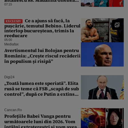
face 39 de ani
07:15
Ce a ajuns să facă, la
EXCLUSIV
pușcărie, temutul Bebino. Liderul
interlop bucureștean, trimis la
reeducare
05:00
Mediafax
Avertismentul lui Bolojan pentru
România: „Crește riscul recăderii
în populism și risipă”
Digi24
„Toată lumea este speriată”. Elita
rusă se teme că FSB „scapă de sub
control”, după ce Putin a extins
puterea serviciului
Cancan.ro
Profețiile Babei Vanga pentru
următoarele luni din 2026. Vom
întâlni extratereștri și vom avea