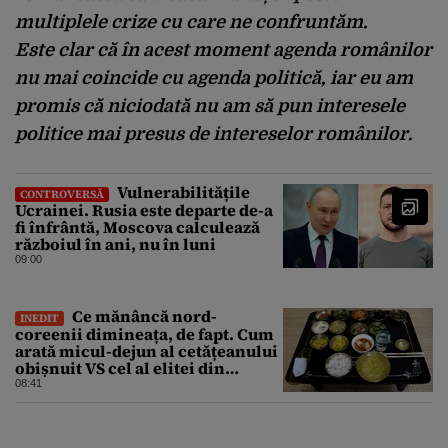
multiplele crize cu care ne confruntăm.
Este clar că în acest moment agenda românilor
nu mai coincide cu agenda politică, iar eu am
promis că niciodată nu am să pun interesele
politice mai presus de intereselor românilor.
Vulnerabilitățile
CONTROVERSĂ
Ucrainei. Rusia este departe de-a
fi înfrântă, Moscova calculează
războiul în ani, nu în luni
09:00
Ce mănâncă nord-
INEDIT
coreenii dimineața, de fapt. Cum
arată micul-dejun al cetățeanului
obișnuit VS cel al elitei din
Phenian
08:41