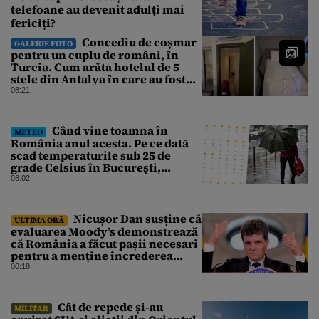
telefoane au devenit adulți mai
fericiți?
Concediu de coșmar
GALERIE FOTO
pentru un cuplu de români, în
Turcia. Cum arăta hotelul de 5
stele din Antalya în care au fost
cazați
08:21
Când vine toamna în
METEO
România anul acesta. Pe ce dată
scad temperaturile sub 25 de
grade Celsius în București,
potrivit meteorologilor
08:02
Accuweather
Nicușor Dan susține că
ULTIMA ORĂ
evaluarea Moody’s demonstrează
că România a făcut pașii necesari
pentru a menține încrederea
investitorilor: „Totuși,
00:18
perspectiva rămâne rezervată”
Cât de repede și-au
MILITAR