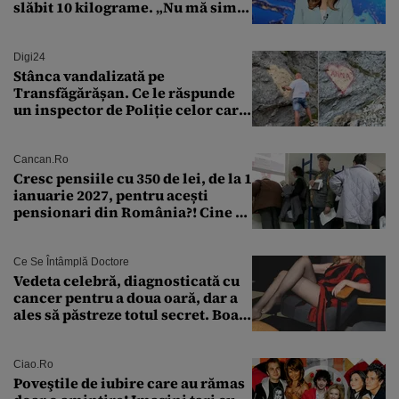
slăbit 10 kilograme. „Nu mă simt
bine în această perioadă”
Digi24
Stânca vandalizată pe
Transfăgărășan. Ce le răspunde
un inspector de Poliție celor care
întreabă: „Dar ce a făcut?”
Cancan.ro
Cresc pensiile cu 350 de lei, de la 1
ianuarie 2027, pentru acești
pensionari din România?! Cine se
încadrează și care este singura
condiție
Ce Se Întâmplă Doctore
Vedeta celebră, diagnosticată cu
cancer pentru a doua oară, dar a
ales să păstreze totul secret. Boala
a fost descoperită la un control de
rutină
Ciao.ro
Poveştile de iubire care au rămas