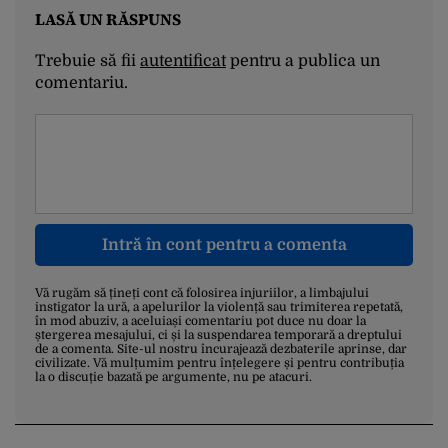
LASĂ UN RĂSPUNS
Trebuie să fii
autentificat
pentru a publica un
comentariu.
Intră în cont pentru a comenta
Vă rugăm să țineți cont că folosirea injuriilor, a limbajului
instigator la ură, a apelurilor la violență sau trimiterea repetată,
în mod abuziv, a aceluiași comentariu pot duce nu doar la
ștergerea mesajului, ci și la suspendarea temporară a dreptului
de a comenta. Site-ul nostru încurajează dezbaterile aprinse, dar
civilizate. Vă mulțumim pentru înțelegere și pentru contribuția
la o discuție bazată pe argumente, nu pe atacuri.