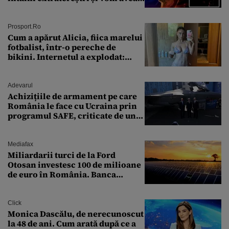
un nou conflict global
Prosport.ro
Cum a apărut Alicia, fiica marelui
fotbalist, într-o pereche de
bikini. Internetul a explodat:
„Zeiță superbă!”
Adevarul
Achizițiile de armament pe care
România le face cu Ucraina prin
programul SAFE, criticate de un
expert în securitate: „Nu știm ce
arme ne trebuie”
Mediafax
Miliardarii turci de la Ford
Otosan investesc 100 de milioane
de euro în România. Banca
Transilvania le acordă o
finanțare uriașă
Click
Monica Dascălu, de nerecunoscut
la 48 de ani. Cum arată după ce a