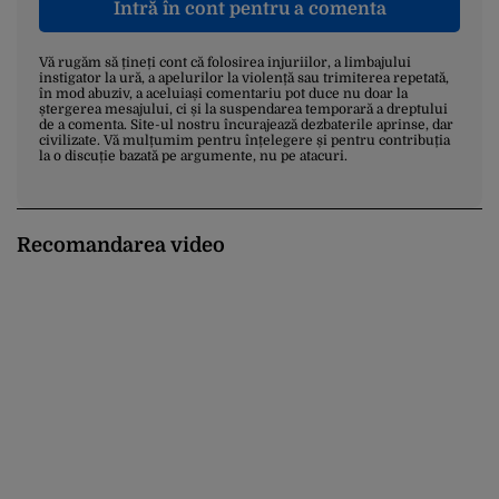
Intră în cont pentru a comenta
Vă rugăm să țineți cont că folosirea injuriilor, a limbajului
instigator la ură, a apelurilor la violență sau trimiterea repetată,
în mod abuziv, a aceluiași comentariu pot duce nu doar la
ștergerea mesajului, ci și la suspendarea temporară a dreptului
de a comenta. Site-ul nostru încurajează dezbaterile aprinse, dar
civilizate. Vă mulțumim pentru înțelegere și pentru contribuția
la o discuție bazată pe argumente, nu pe atacuri.
Recomandarea video