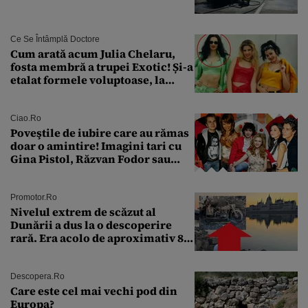
Ce Se Întâmplă Doctore
Cum arată acum Julia Chelaru,
fosta membră a trupei Exotic! Și-a
etalat formele voluptoase, la
aproape 50 de ani
Ciao.ro
Poveştile de iubire care au rămas
doar o amintire! Imagini tari cu
Gina Pistol, Răzvan Fodor sau
Andra Măruţă şi foştii parteneri
Promotor.ro
Nivelul extrem de scăzut al
Dunării a dus la o descoperire
rară. Era acolo de aproximativ 80
de ani
Descopera.ro
Care este cel mai vechi pod din
Europa?