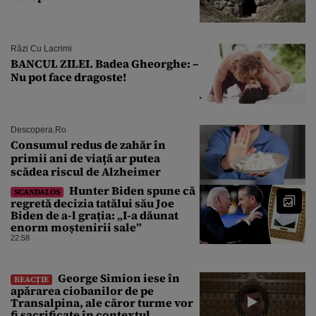
Râzi Cu Lacrimi
BANCUL ZILEI. Badea Gheorghe: –
Nu pot face dragoste!
Descopera.ro
Consumul redus de zahăr în
primii ani de viață ar putea
scădea riscul de Alzheimer
Hunter Biden spune că
SCANDALOS
regretă decizia tatălui său Joe
Biden de a-l grația: „I-a dăunat
enorm moștenirii sale”
22:58
George Simion iese în
REACȚIE
apărarea ciobanilor de pe
Transalpina, ale căror turme vor
fi sacrificate în contextul