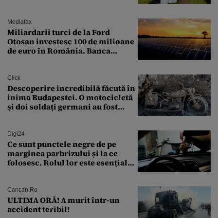
pe ruta București-Constanța
Mediafax
Miliardarii turci de la Ford
Otosan investesc 100 de milioane
de euro în România. Banca
Transilvania le acordă o
finanțare uriașă
Click
Descoperire incredibilă făcută în
inima Budapestei. O motocicletă
și doi soldați germani au fost
găsiți în Dunăre
Digi24
Ce sunt punctele negre de pe
marginea parbrizului și la ce
folosesc. Rolul lor este esențial
pentru siguranța mașinii
Cancan.ro
ULTIMA ORĂ! A murit într-un
accident teribil!