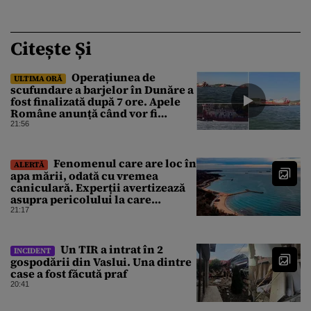
Citește Și
Operațiunea de
ULTIMA ORĂ
scufundare a barjelor în Dunăre a
fost finalizată după 7 ore. Apele
Române anunță când vor fi
simțite efectele
21:56
Fenomenul care are loc în
ALERTĂ
apa mării, odată cu vremea
caniculară. Experții avertizează
asupra pericolului la care
oamenii pot fi expuși
21:17
Un TIR a intrat în 2
INCIDENT
gospodării din Vaslui. Una dintre
case a fost făcută praf
20:41