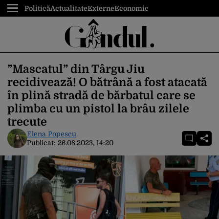
Politică
Actualitate
Externe
Economic
”Mascatul” din Târgu Jiu
recidivează! O bătrână a fost atacată
în plină stradă de bărbatul care se
plimba cu un pistol la brâu zilele
trecute
Elena Popescu
Publicat:
26.08.2023, 14:20