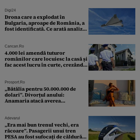
Digi24
Drona care a explodat în
Bulgaria, aproape de România, a
fost identificată. Ce arată analiza
preliminară a epavei
Cancan.ro
4.000 lei amendă tuturor
românilor care locuiesc la casă și
fac acest lucru în curte, crezând
că nu îi vede nimeni
Prosport.ro
„Bătălia pentru 50.000.000 de
dolari”. Divorțul anului:
Anamaria atacă averea
milionarului
Adevarul
„Era mai bun trenul vechi, era
răcoare”. Pasagerii unui tren
PESA au fost sufocați de căldură