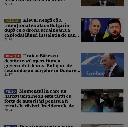
focarului de variolă ovină
22:44
Kievul neagă că a
MILITAR
intenționat să atace Bulgaria
după ce o dronă ucraineană a
explodat lângă instalația de gaz
de la granița României
21:46
Traian Băsescu
REACȚIE
desființează operațiunea
guvernului demis, Bolojan, de
scufundare a barjelor în Dunăre:
„Este o improvizație”
21:37
Momentul în care un
VIDEO
bărbat ucrainean este târât cu
forța de autorități pentru a fi
trimis la război. Incidentele de
acest fel sunt tot mai dese
20:24
Două tinere pe tocuri au
VIDEO