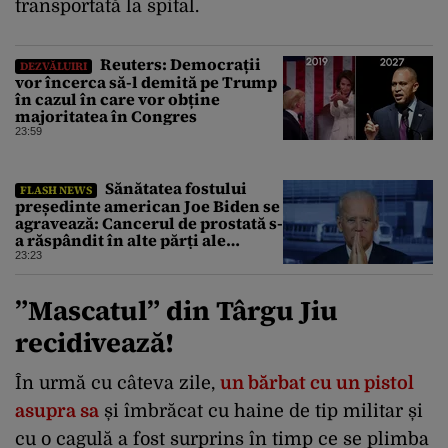
transportată la spital.
Reuters: Democrații
DEZVĂLUIRI
vor încerca să-l demită pe Trump
în cazul în care vor obține
majoritatea în Congres
23:59
Sănătatea fostului
FLASH NEWS
președinte american Joe Biden se
agravează: Cancerul de prostată s-
a răspândit în alte părți ale
corpului
23:23
”Mascatul” din Târgu Jiu
recidivează!
În urmă cu câteva zile,
un bărbat cu un pistol
asupra sa
și îmbrăcat cu haine de tip militar și
cu o cagulă a fost surprins în timp ce se plimba