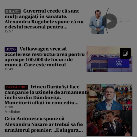
Guvernul crede că sunt
BILANȚ
mulţi angajaţi în sănătate.
Alexandru Rogobete spune că nu
e destul personal pentru
combaterea infecţiilor
19:57
nosocomiale
Volkswagen vrea să
AUTO
accelereze restructurarea pentru
aproape 100.000 de locuri de
muncă. Care este motivul
19:43
Irineu Darău își face
DEZVĂLUIRI
campanie la uzinele de armament
închise din Dâmbovița.
Muncitorii aflați în concediu
forțat din cauza lipsei comenzilor
19:08
au fost chemați de acasă pentru a
Mediafax
da mâna cu Ministrul Economiei
Crin Antonescu spune că
Alexandru Nazare ar trebui să fie
următorul premier: „E singura
soluție”