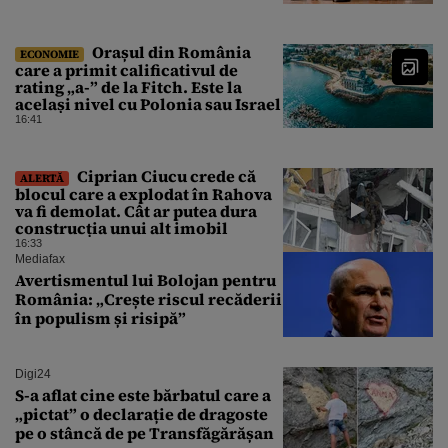
Orașul din România
ECONOMIE
care a primit calificativul de
rating „a-” de la Fitch. Este la
același nivel cu Polonia sau Israel
16:41
Ciprian Ciucu crede că
ALERTĂ
blocul care a explodat în Rahova
va fi demolat. Cât ar putea dura
construcția unui alt imobil
16:33
Mediafax
Avertismentul lui Bolojan pentru
România: „Crește riscul recăderii
în populism și risipă”
Digi24
S-a aflat cine este bărbatul care a
„pictat” o declarație de dragoste
pe o stâncă de pe Transfăgărășan