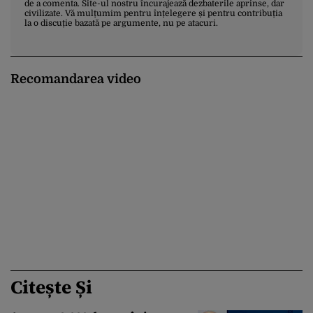
de a comenta. Site-ul nostru încurajează dezbaterile aprinse, dar
civilizate. Vă mulțumim pentru înțelegere și pentru contribuția
la o discuție bazată pe argumente, nu pe atacuri.
Recomandarea video
Citește Și