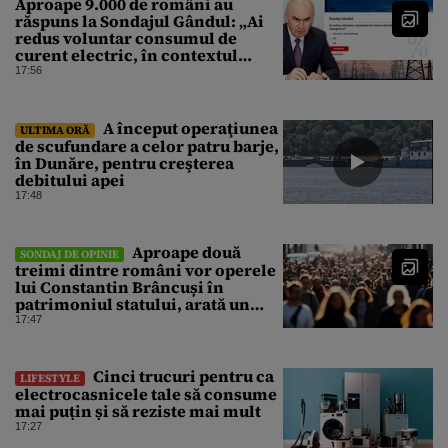
Aproape 9.000 de români au
răspuns la Sondajul Gândul: „Ai
redus voluntar consumul de
curent electric, în contextul
crizei energetice?” Rezultatul a
17:56
fost o surpriză
A început operaţiunea
ULTIMA ORĂ
de scufundare a celor patru barje,
în Dunăre, pentru creşterea
debitului apei
17:48
Aproape două
SONDAJ DE OPINIE
treimi dintre români vor operele
lui Constantin Brâncuși în
patrimoniul statului, arată un
sondaj
17:47
Cinci trucuri pentru ca
LIFESTYLE
electrocasnicele tale să consume
mai puțin și să reziste mai mult
17:27