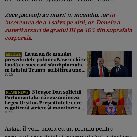
Zece pacienți au murit în incendiu, iar
în
încercarea de a-i salva pe alții, dr. Denciu a
suferit arsuri de gradul III pe 40% din suprafața
corporală
.
La un an de mandat,
MILITAR
președintele polonez Nawrocki se
laudă cu succesul său diplomatic
în fața lui Trump: stabilirea unei
prezențe americane permanente
18:15
Nicuşor Dan solicită
FLASH NEWS
Parlamentului să reexamineze
Legea Urşilor. Președintele cere
reguli mai stricte și monitorizare
în timp real
18:11
Astăzi îl vom onora cu un premiu pentru