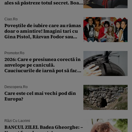
ales să păstreze totul secret. Boala
a fost descoperită la un control de
rutină
Ciao.ro
Poveştile de iubire care au rămas
doar o amintire! Imagini tari cu
Gina Pistol, Răzvan Fodor sau
Andra Măruţă şi foştii parteneri
Promotor.ro
2026: Care e presiunea corectă în
anvelope pe caniculă.
Cauciucurile de iarnă pot să facă
explozie la peste 40°C?
Descopera.ro
Care este cel mai vechi pod din
Europa?
Râzi Cu Lacrimi
BANCUL ZILEI. Badea Gheorghe: –