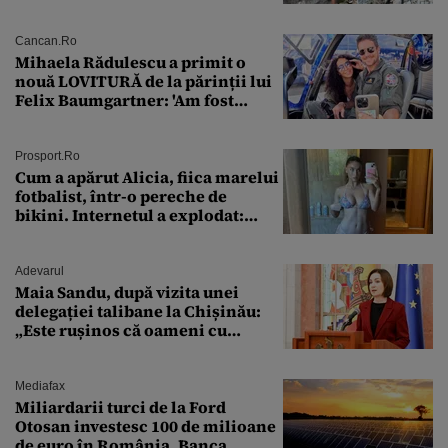
Cancan.ro
Mihaela Rădulescu a primit o
nouă LOVITURĂ de la părinții lui
Felix Baumgartner: 'Am fost
ȘTEARSĂ complet din
Prosport.ro
Cum a apărut Alicia, fiica marelui
fotbalist, într-o pereche de
bikini. Internetul a explodat:
„Zeiță superbă!”
Adevarul
Maia Sandu, după vizita unei
delegației talibane la Chișinău:
„Este rușinos că oameni cu
funcții înalte nu se
documentează”
Mediafax
Miliardarii turci de la Ford
Otosan investesc 100 de milioane
de euro în România. Banca