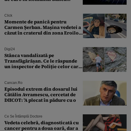
Transilvania le acordă o
finanțare uriașă
Click
Momente de panică pentru
Carmen Șerban. Mașina vedetei a
căzut în craterul din zona Eroilor:
„M-am speriat foarte tare”
Digi24
Stânca vandalizată pe
Transfăgărășan. Ce le răspunde
un inspector de Poliție celor care
întreabă: „Dar ce a făcut?”
Cancan.ro
Episodul extrem din dosarul lui
Cătălin Avramescu, cercetat de
DIICOT: 'A plecat în pădure cu o
Ce Se Întâmplă Doctore
Vedeta celebră, diagnosticată cu
cancer pentru a doua oară, dar a