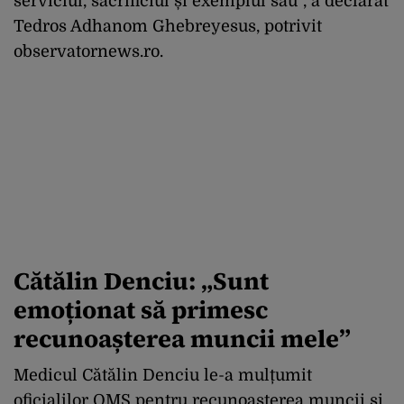
serviciul, sacrificiul și exemplul său”, a declarat
Tedros Adhanom Ghebreyesus, potrivit
observatornews.ro.
Cătălin Denciu: „Sunt
emoționat să primesc
recunoașterea muncii mele”
Medicul Cătălin Denciu le-a mulțumit
oficialilor OMS pentru recunoașterea muncii și