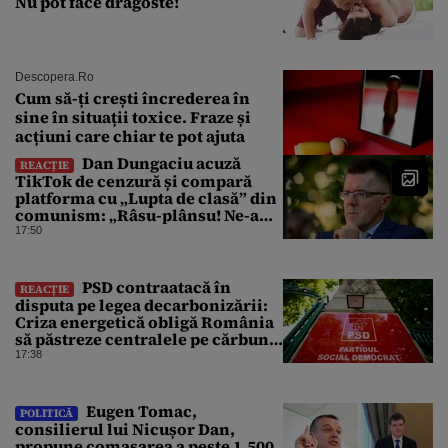
Nu pot face dragoste!
Descopera.ro
Cum să-ți crești încrederea în
sine în situații toxice. Fraze și
acțiuni care chiar te pot ajuta
Dan Dungaciu acuză
REACȚIE
TikTok de cenzură și compară
platforma cu „Lupta de clasă” din
comunism: „Râsu-plânsu! Ne-am
întors de unde am plecat!”
17:50
PSD contraatacă în
REACȚIE
disputa pe legea decarbonizării:
Criza energetică obligă România
să păstreze centralele pe cărbune.
Bolojan, acuzat de duplicitate
17:38
Eugen Tomac,
POLITICĂ
consilierul lui Nicușor Dan,
propune comasarea a peste 1.500