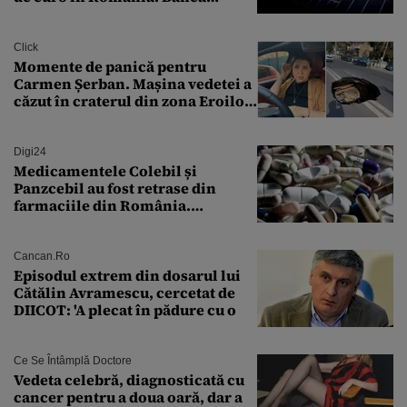
Transilvania le acordă o
finanțare uriașă
Click
Momente de panică pentru
Carmen Șerban. Mașina vedetei a
căzut în craterul din zona Eroilor:
„M-am speriat foarte tare”
Digi24
Medicamentele Colebil și
Panzcebil au fost retrase din
farmaciile din România.
Explicația dată de Agenția
Națională a Medicamentului
Cancan.ro
Episodul extrem din dosarul lui
Cătălin Avramescu, cercetat de
DIICOT: 'A plecat în pădure cu o
Ce Se Întâmplă Doctore
Vedeta celebră, diagnosticată cu
cancer pentru a doua oară, dar a