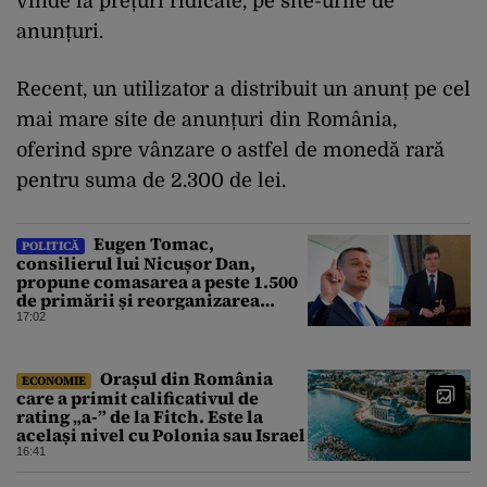
vinde la prețuri ridicate, pe site-urile de
anunțuri.
Recent, un utilizator a distribuit un anunț pe cel
mai mare site de anunțuri din România,
oferind spre vânzare o astfel de monedă rară
pentru suma de 2.300 de lei.
Eugen Tomac,
POLITICĂ
consilierul lui Nicușor Dan,
propune comasarea a peste 1.500
de primării și reorganizarea
administrativă a județelor
17:02
Orașul din România
ECONOMIE
care a primit calificativul de
rating „a-” de la Fitch. Este la
același nivel cu Polonia sau Israel
16:41