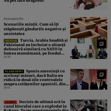
Nu pot face dragoste!
Descopera.ro
Scenariile minții. Cum să îți
stăpânești gândurile negative și
anxietatea
Turcia, Arabia Saudită și
MILITAR
Pakistanul au încheiat o alianță
defensivă similară cu NATO în
lumea musulmană, pe fondul
conflictelor din Orientul Mijlociu
16:33
Spania amenință cu
FLASH NEWS
aceleași măsuri, dacă Italia nu
ridică în două zile controalele
asupra cetățenilor spanioli, din
cauza crizei migrației
16:01
Decizie de ultimă oră în
ALERTĂ
cazul blocului care a explodat în
Rahova. Toate apartamentele din