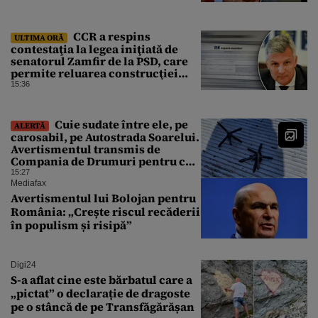
CCR a respins
ULTIMA ORĂ
contestaţia la legea iniţiată de
senatorul Zamfir de la PSD, care
permite reluarea construcţiei
hidrocentralelor din zonele
15:36
protejate
Cuie sudate între ele, pe
ALERTĂ
carosabil, pe Autostrada Soarelui.
Avertismentul transmis de
Compania de Drumuri pentru cei
care tranzitează A2
15:27
Mediafax
Avertismentul lui Bolojan pentru
România: „Crește riscul recăderii
în populism și risipă”
Digi24
S-a aflat cine este bărbatul care a
„pictat” o declarație de dragoste
pe o stâncă de pe Transfăgărășan