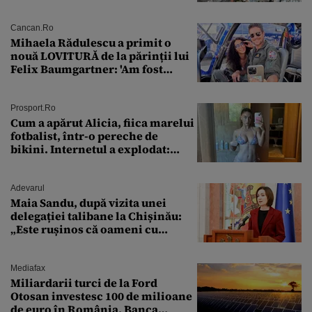
Cancan.ro
Mihaela Rădulescu a primit o
nouă LOVITURĂ de la părinții lui
Felix Baumgartner: 'Am fost
ȘTEARSĂ complet din
Prosport.ro
Cum a apărut Alicia, fiica marelui
fotbalist, într-o pereche de
bikini. Internetul a explodat:
„Zeiță superbă!”
Adevarul
Maia Sandu, după vizita unei
delegației talibane la Chișinău:
„Este rușinos că oameni cu
funcții înalte nu se
documentează”
Mediafax
Miliardarii turci de la Ford
Otosan investesc 100 de milioane
de euro în România. Banca