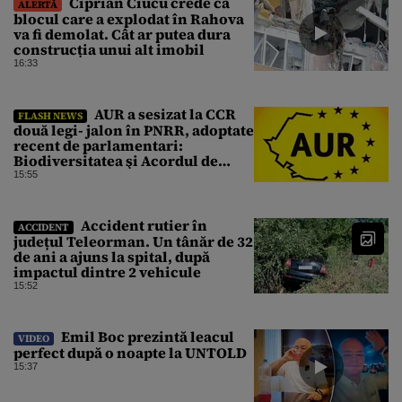
Ciprian Ciucu crede că
ALERTĂ
blocul care a explodat în Rahova
va fi demolat. Cât ar putea dura
construcția unui alt imobil
16:33
AUR a sesizat la CCR
FLASH NEWS
două legi- jalon în PNRR, adoptate
recent de parlamentari:
Biodiversitatea şi Acordul de
împrumut cu BIRD
15:55
Accident rutier în
ACCIDENT
județul Teleorman. Un tânăr de 32
de ani a ajuns la spital, după
impactul dintre 2 vehicule
15:52
Emil Boc prezintă leacul
VIDEO
perfect după o noapte la UNTOLD
15:37