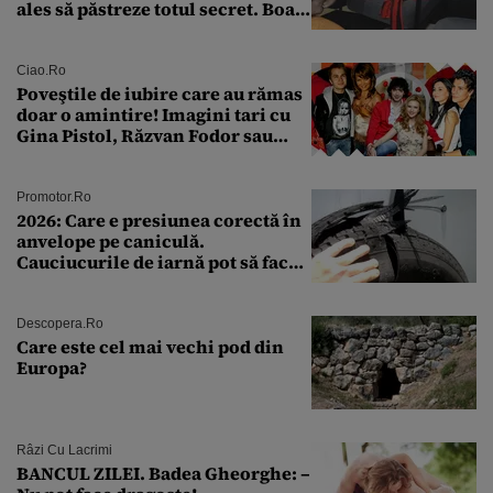
ales să păstreze totul secret. Boala
a fost descoperită la un control de
rutină
Ciao.ro
Poveştile de iubire care au rămas
doar o amintire! Imagini tari cu
Gina Pistol, Răzvan Fodor sau
Andra Măruţă şi foştii parteneri
Promotor.ro
2026: Care e presiunea corectă în
anvelope pe caniculă.
Cauciucurile de iarnă pot să facă
explozie la peste 40°C?
Descopera.ro
Care este cel mai vechi pod din
Europa?
Râzi Cu Lacrimi
BANCUL ZILEI. Badea Gheorghe: –