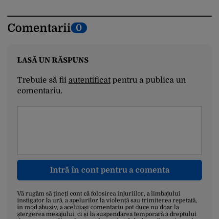
Comentarii
0
LASĂ UN RĂSPUNS
Trebuie să fii
autentificat
pentru a publica un
comentariu.
Intră în cont pentru a comenta
Vă rugăm să țineți cont că folosirea injuriilor, a limbajului
instigator la ură, a apelurilor la violență sau trimiterea repetată,
în mod abuziv, a aceluiași comentariu pot duce nu doar la
ștergerea mesajului, ci și la suspendarea temporară a dreptului