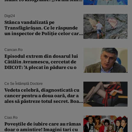
bine în această perioadă”
Digi24
Stânca vandalizată pe
Transfăgărășan. Ce le răspunde
un inspector de Poliție celor care
întreabă: „Dar ce a făcut?”
Cancan.ro
Episodul extrem din dosarul lui
Cătălin Avramescu, cercetat de
DIICOT: 'A plecat în pădure cu o
Ce Se Întâmplă Doctore
Vedeta celebră, diagnosticată cu
cancer pentru a doua oară, dar a
ales să păstreze totul secret. Boala
a fost descoperită la un control de
rutină
Ciao.ro
Poveştile de iubire care au rămas
doar o amintire! Imagini tari cu