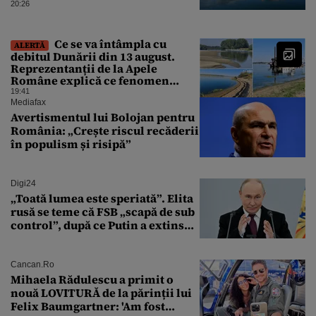
critic”, iar centrala de la
20:26
Cernavodă s-ar putea opri
Ce se va întâmpla cu
ALERTĂ
debitul Dunării din 13 august.
Reprezentanții de la Apele
Române explică ce fenomen
urmează
19:41
Mediafax
Avertismentul lui Bolojan pentru
România: „Crește riscul recăderii
în populism și risipă”
Digi24
„Toată lumea este speriată”. Elita
rusă se teme că FSB „scapă de sub
control”, după ce Putin a extins
puterea serviciului
Cancan.ro
Mihaela Rădulescu a primit o
nouă LOVITURĂ de la părinții lui
Felix Baumgartner: 'Am fost