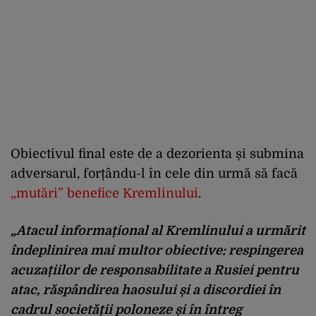
Obiectivul final este de a dezorienta și submina
adversarul, forț
ându-l în cele din urm
ă să facă
„mut
ări” benefice Kremlinului
.
„
Atacul informațional al Kremlinului a urmărit
îndeplinirea mai multor obiective: respingerea
acuza
țiilor de responsabilitate a Rusiei pentru
atac, răsp
ândirea haosului
și a discordiei
în
cadrul societ
ății poloneze și
în întreg