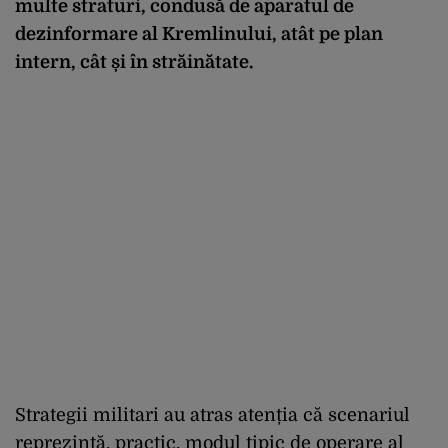
multe straturi, condusă de aparatul de
dezinformare al Kremlinului, at
ât pe plan
intern, cât
și
în str
ăinătate.
Strategii militari au atras atenția că scenariul
reprezintă, practic, modul tipic de operare al