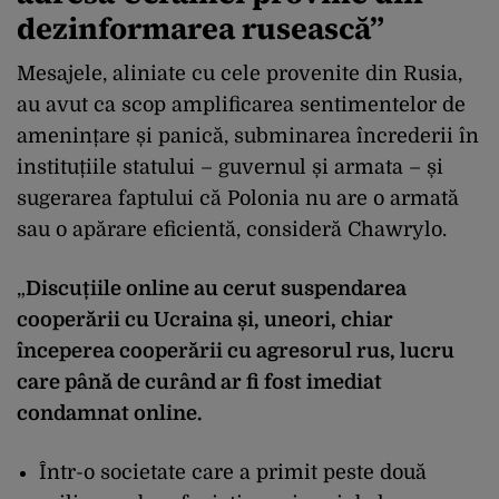
dezinformarea rusească
”
Mesajele, aliniate cu cele provenite din Rusia,
au avut ca scop amplificarea sentimentelor de
amenin
țare și panică, subminarea
încrederii în
institu
țiile statului – guvernul și armata – și
sugerarea faptului că Polonia nu are o armată
sau o apărare eficientă, consideră
Chawrylo
.
„
Discuțiile online au cerut suspendarea
cooperării cu Ucraina și, uneori, chiar
începerea cooper
ării cu agresorul rus, lucru
care p
ân
ă de cur
ând ar fi fost imediat
condamnat online.
Într-o societate care a primit peste dou
ă