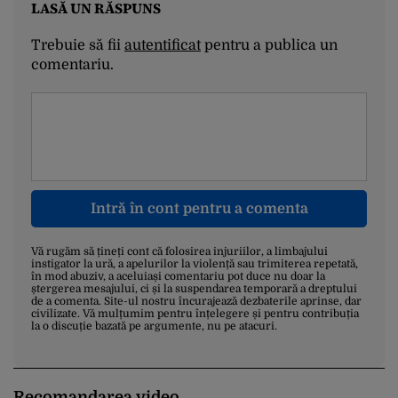
LASĂ UN RĂSPUNS
Trebuie să fii
autentificat
pentru a publica un
comentariu.
Intră în cont pentru a comenta
Vă rugăm să țineți cont că folosirea injuriilor, a limbajului
instigator la ură, a apelurilor la violență sau trimiterea repetată,
în mod abuziv, a aceluiași comentariu pot duce nu doar la
ștergerea mesajului, ci și la suspendarea temporară a dreptului
de a comenta. Site-ul nostru încurajează dezbaterile aprinse, dar
civilizate. Vă mulțumim pentru înțelegere și pentru contribuția
la o discuție bazată pe argumente, nu pe atacuri.
Recomandarea video