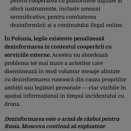
pentru cooperarea cu platformele digitale și
oferă instrumente, inclusiv amenzi
semnificative, pentru combaterea
dezinformării și a conținutului ilegal online.
În Polonia, legile existente penalizeaz
ă
dezinformarea
în contextul cooper
ării cu
serviciile externe.
Acestea nu abordează
problema tot mai mare a actorilor care
diseminează
în mod voluntar mesaje aliniate
cu dezinformarea ruseasc
ă din cauza propriilor
ambiții sau legături personale
— clar vizibile
în
spa
țiul informațional
în timpul incidentului cu
drona.
Dezinformarea este o arm
ă de război pentru
Rusia. Moscova continuă să exploateze