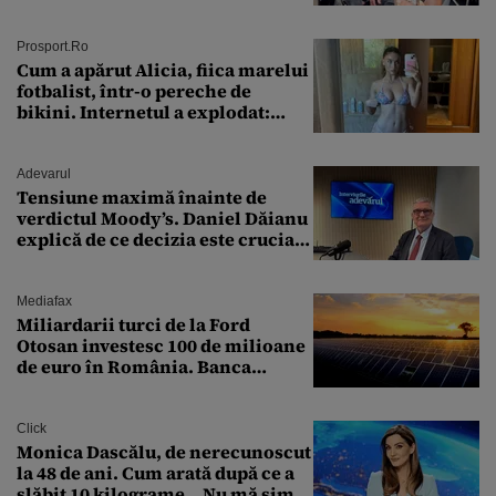
ȘTEARSĂ complet din
Prosport.ro
Cum a apărut Alicia, fiica marelui
fotbalist, într-o pereche de
bikini. Internetul a explodat:
„Zeiță superbă!”
Adevarul
Tensiune maximă înainte de
verdictul Moody’s. Daniel Dăianu
explică de ce decizia este crucială
pentru economia României
Mediafax
Miliardarii turci de la Ford
Otosan investesc 100 de milioane
de euro în România. Banca
Transilvania le acordă o
finanțare uriașă
Click
Monica Dascălu, de nerecunoscut
la 48 de ani. Cum arată după ce a
slăbit 10 kilograme. „Nu mă simt