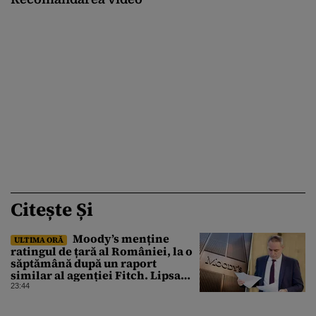
Citește Și
Moody’s menține
ULTIMA ORĂ
ratingul de țară al României, la o
săptămână după un raport
similar al agenției Fitch. Lipsa
unui guvern cu puteri depline,
23:44
principala vulnerabilitate din
raport