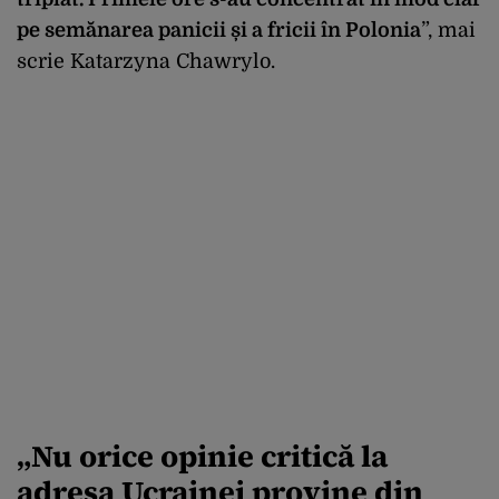
pe sem
ănarea panicii și a fricii
în Polonia
”, mai
scrie
Katarzyna Chawrylo
.
„
N
u orice opinie critică la
adresa Ucrainei provine din