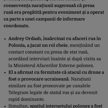
consecvența narațiunii sugerează că presa
rusă era pregătită pentru eveniment și a operat
ca parte a unei campanii de informare
coordonate.
Andrey Ordash, îns
ărcinat cu afaceri rus
în
Polonia, a jucat un rol cheie
, men
țin
ând un
contact constant cu presa de stat rus
ă,
acord
ând interviuri înainte
și după vizita sa
la Ministerul Afacerilor Externe polonez.
El a afirmat cu fermitate că atacul cu drone a
fost o provocare ucraineană
. Narațiuni
similare au fost promovate pe canalele
Telegram legate de statul rus și au devenit
rapid dominante.
Simultan,
spațiul internetului polonez a fost