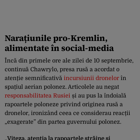
N
arațiuni
le
pro-Kremlin
,
alimentate
î
n social-media
Înc
ă din primele ore ale zilei de 10 septembrie,
continuă
Chawrylo
,
presa rusă a acordat o
atenție semnificativă
incursiunii dronelor
în
spa
țiul aerian polonez. Articolele au negat
responsabilitatea Rusiei
și au pus la
îndoial
ă
rapoartele poloneze privind originea rusă a
dronelor, ironiz
ând ceea ce considerau reac
ții
„exagerate” din partea guvernului polonez.
„
Viteza, aten
ția la rapoartele străine și