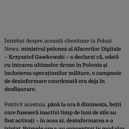
Întrebat despre aceast
ă chestiune la Polsat
News,
ministrul polonez al Afacerilor Digitale
– Krzysztof Gawkowski – a declarat că, odată
cu intrarea ultimelor drone
în Polonia
și
încheierea opera
țiunilor militare, o campanie
de dezinformare coordonată era deja
în
desf
ășurare.
Potrivit acestuia,
p
ân
ă la ora 6 dimineața, boții
care fuseseră inactivi timp de luni de zile au
fost activați –
în acea zi, dezinformarea s-a
triplat. Primele ore s-au concentrat în mod clar