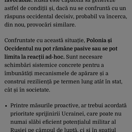
astfel de condiții și, dacă nu se confruntă cu un
răspuns occidental decisiv, probabil va
încerca,
din nou, provoc
ări similare.
Confruntate cu această situație,
Polonia și
Occidentul nu pot răm
âne pasive sau se pot
limita la reac
ții ad-hoc.
Sunt necesare
schimbări sistemice concrete pentru a
îmbun
ătăți mecanismele de apărare și a
construi reziliență pe termen lung at
ât în ​​stat,
cât
și
în societate.
Printre m
ăsurile proactive, ar trebui acordată
prioritate sprijinirii Ucrainei, care poate nu
numai slăbi eficient potențialul militar al
Rusiei pe c
âmpul de lupt
ă, ci și
în spa
țiul