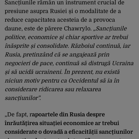
Sancțiunile răm
ân
un instrument crucial de
presiune asupra Rusiei
și o modalitate de a
reduce capacitatea acesteia de a provoca
daune, este de părere
Chawrylo
.
„
Sancțiunile
politice, economice și chiar sportive ar trebui
în
ăsprite și consolidate. Războiul continuă, iar
Rusia, pretinz
ând c
ă se angajează prin
negocieri de pace, continuă să distrugă Ucraina
și să ucidă ucraineni.
În prezent, nu exist
ă
niciun motiv pentru ca Occidentul să ia
în
considerare ridicarea sau relaxarea
sanc
țiunilor”.
„
De fapt, r
apoartele din Rusia despre
înr
ăutățirea situației economice ar trebui
considerate o dovadă a eficacității sancțiunilor