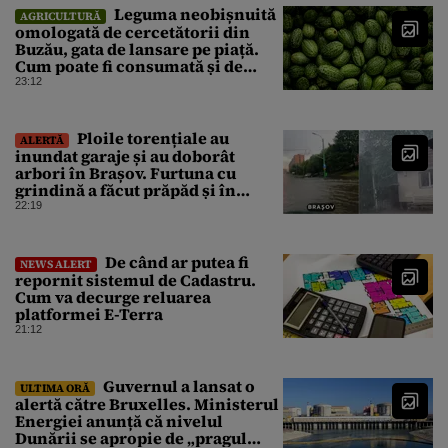
Leguma neobișnuită
AGRICULTURĂ
omologată de cercetătorii din
Buzău, gata de lansare pe piață.
Cum poate fi consumată și de
unde provine soiul
23:12
Ploile torențiale au
ALERTĂ
inundat garaje și au doborât
arbori în Brașov. Furtuna cu
grindină a făcut prăpăd și în
Bihor
22:19
De când ar putea fi
NEWS ALERT
repornit sistemul de Cadastru.
Cum va decurge reluarea
platformei E-Terra
21:12
Guvernul a lansat o
ULTIMA ORĂ
alertă către Bruxelles. Ministerul
Energiei anunță că nivelul
Dunării se apropie de „pragul