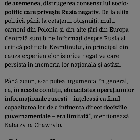
de asemenea, distrugerea consensului socio-
politic care privește Rusia negativ.
De la elita
politică p
ân
ă la cetățenii obișnuiți, mulți
oameni din Polonia și din alte țări din Europa
Centrală sunt bine informați despre Rusia și
critică politicile Kremlinului,
în principal din
cauza experien
țelor istorice negative care
persistă
în memoria lor na
țională și astăzi.
P
ân
ă acum, s-ar putea argumenta,
în general,
c
ă,
în aceste condi
ții, eficacitatea operațiunilor
informaționale rusești –
în
țeleasă ca fiind
capacitatea lor de a influența direct deciziile
guvernamentale – era limitată
”, menționează
Katarzyna Chawrylo.