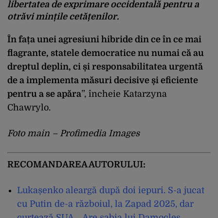
libertatea de exprimare occidentală pentru a
otrăvi mințile cetățenilor.
În fa
ța unei agresiuni hibride din ce
în ce mai
flagrante, statele democratice nu numai c
ă au
dreptul deplin, ci și responsabilitatea urgentă
de a implementa măsuri decisive și eficiente
pentru a se apăra
”, încheie Katarzyna
Chawrylo.
Foto main – Profimedia Images
RECOMANDAREA AUTORULUI:
Lukașenko aleargă după doi iepuri. S-a jucat
cu Putin de-a războiul, la Zapad 2025, dar
curtează SUA. „Are sabia lui Damocles