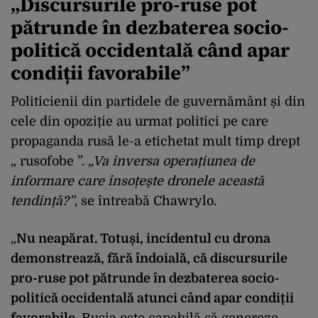
„
D
iscursurile pro-ruse pot
pătrunde în dezbaterea socio-
politică occidentală când apar
condiții favorabile
”
Politicienii din partidele de guvernăm
ânt
și din
cele din opoziție au urmat politici pe care
propaganda rusă le-a etichetat mult timp drept
„ rusofobe ”.
„
Va inversa opera
țiunea de
informare care
înso
țește dronele această
tendință?”
, se
î
ntreab
ă
Chawrylo
.
„
Nu neapărat. Totuși, incidentul cu drona
demonstrează, fără
îndoial
ă, că discursurile
pro-ruse pot pătrunde
în dezbaterea socio-
politic
ă occidentală atunci c
ând apar condi
ții
favorabile.
Rusia este capabilă să genereze