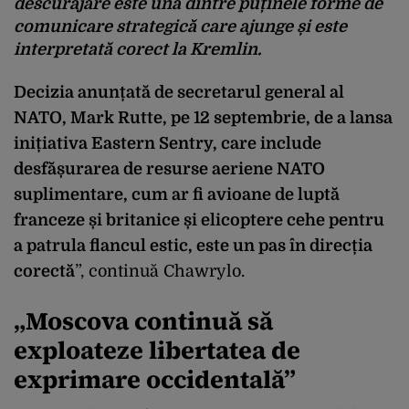
descurajare este una dintre puținele forme de
comunicare strategică care ajunge și este
interpretată corect la Kremlin.
Decizia anunțată de secretarul general al
NATO, Mark Rutte, pe 12 septembrie, de a lansa
inițiativa Eastern Sentry, care include
desfășurarea de resurse aeriene NATO
suplimentare, cum ar fi avioane de luptă
franceze și britanice și elicoptere cehe pentru
a patrula flancul estic, este un pas
în direc
ția
corectă
”, continuă
Chawrylo
.
„
Moscova continuă să
exploateze libertatea de
exprimare occidentală
”