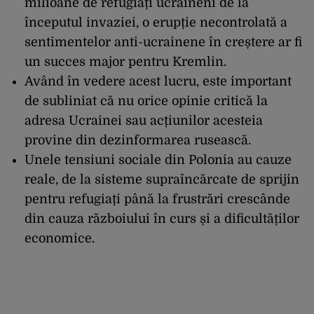
milioane de refugiați ucraineni de la
începutul invaziei, o erup
ție necontrolată a
sentimentelor anti-ucrainene
în cre
ștere ar fi
un succes major pentru Kremlin.
Av
ând în vedere acest lucru, este important
de subliniat c
ă nu orice opinie critică la
adresa Ucrainei sau acțiunilor acesteia
provine din dezinformarea rusească.
Unele tensiuni sociale din Polonia au cauze
reale, de la sisteme supra
înc
ărcate de sprijin
pentru refugiați p
ân
ă la frustrări cresc
ânde
din cauza r
ăzboiului
în curs
și a dificultăților
economice.