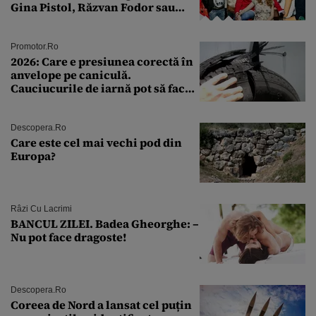
Gina Pistol, Răzvan Fodor sau
Andra Măruţă şi foştii parteneri
Promotor.ro
2026: Care e presiunea corectă în
anvelope pe caniculă.
Cauciucurile de iarnă pot să facă
explozie la peste 40°C?
Descopera.ro
Care este cel mai vechi pod din
Europa?
Râzi Cu Lacrimi
BANCUL ZILEI. Badea Gheorghe: –
Nu pot face dragoste!
Descopera.ro
Coreea de Nord a lansat cel puțin