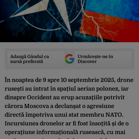
Adaugă Gândul ca
Urmărește-ne în
sursă preferată
Discover
În noaptea de 9 spre 10 septembrie 2025, drone
ruse
ști au intrat
în spa
țiul aerian polonez, iar
dinspre Occident au erup acuzațiile potrivit
cărora Moscova a declanșat o agresiune
directă
împotriva unui stat membru NATO.
Incursiunea dronelor ar fi
fost
înso
țită și de o
operațiune informațională rusească, cu mai