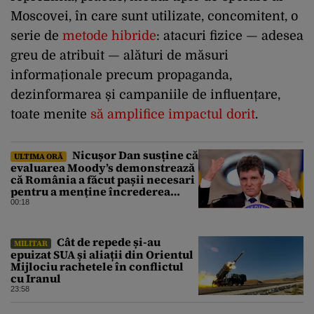
Moscovei,
în care
sunt utilizate,
concomitent, o
serie de
metode hibride
: atacuri fizice
— adesea
greu de atribuit — al
ături de măsuri
informaționale precum propaganda,
dezinformarea și campaniile de influențare,
toate menite
să amplifice impactul dorit
.
Nicușor Dan susține că
ULTIMA ORĂ
evaluarea Moody’s demonstrează
că România a făcut pașii necesari
pentru a menține încrederea
investitorilor: „Totuși,
00:18
perspectiva rămâne rezervată”
Cât de repede și-au
MILITAR
epuizat SUA și aliații din Orientul
Mijlociu rachetele în conflictul
cu Iranul
23:58