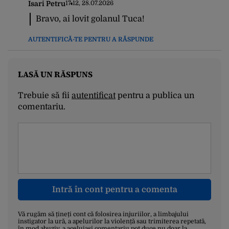
Isari Petru
17:12, 28.07.2026
Bravo, ai lovit golanul Tuca!
AUTENTIFICĂ-TE PENTRU A RĂSPUNDE
LASĂ UN RĂSPUNS
Trebuie să fii
autentificat
pentru a publica un
comentariu.
Intră în cont pentru a comenta
Vă rugăm să țineți cont că folosirea injuriilor, a limbajului
instigator la ură, a apelurilor la violență sau trimiterea repetată,
în mod abuziv, a aceluiași comentariu pot duce nu doar la