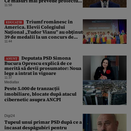
Ce măsuri mai prevede proiectul
în caz de pandemie, cutremur sau
11:58
conflict armat
Triumf românesc în
EDUCAȚIE
America. Elevii Colegiului
Național „Tudor Vianu” au obținut
39 de medalii la un concurs de
științe
11:44
Deputata PSD Simona
ANUNȚ
Bucura Oprescu explică de ce
merită să devii prosumator: Noua
lege a intrat în vigoare
11:37
Mediafax
Peste 5.000 de tranzacții
imobiliare, blocate după atacul
cibernetic asupra ANCPI
Digi24
Tupeul unui primar PSD după ce a
încasat despăgubiri pentru