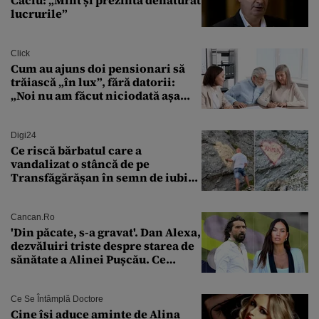
lucrurile”
Click
Cum au ajuns doi pensionari să
trăiască „în lux”, fără datorii:
„Noi nu am făcut niciodată așa
ceva”
Digi24
Ce riscă bărbatul care a
vandalizat o stâncă de pe
Transfăgărășan în semn de iubire
față de „Anna”
Cancan.ro
'Din păcate, s-a gravat'. Dan Alexa,
dezvăluiri triste despre starea de
sănătate a Alinei Pușcău. Ce
discuție au avut cu două zile în
urmă
Ce Se Întâmplă Doctore
Cine își aduce aminte de Alina