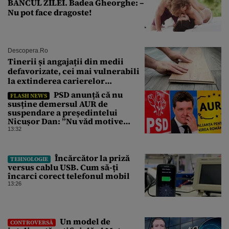
BANCUL ZILEI. Badea Gheorghe: –
Nu pot face dragoste!
Descopera.ro
Tinerii și angajații din medii
defavorizate, cei mai vulnerabili
la extinderea carierelor
profesionale
PSD anunță că nu
FLASH NEWS
susține demersul AUR de
suspendare a președintelui
Nicușor Dan: ”Nu văd motive
pentru care președintele ar trebui
13:32
suspendat”
Încărcător la priză
TEHNOLOGIE
versus cablu USB. Cum să-ți
încarci corect telefonul mobil
13:26
Un model de
CONTROVERSĂ