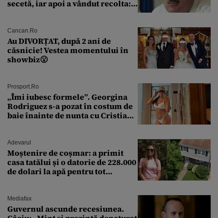
secetă, iar apoi a vândut recolta:
„Dar am plătit impozit pentru
banii ăia”
Cancan.ro
Au DIVORȚAT, după 2 ani de
căsnicie! Vestea momentului în
showbiz😮
Prosport.ro
„Îmi iubesc formele”. Georgina
Rodriguez s-a pozat în costum de
baie înainte de nunta cu Cristiano
Ronaldo
Adevarul
Moștenire de coșmar: a primit
casa tatălui și o datorie de 228.000
de dolari la apă pentru tot
cartierul
Mediafax
Guvernul ascunde recesiunea.
Câciu: „Mint și prezintă denaturat