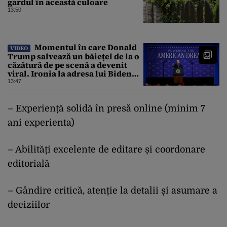
gardul în această culoare
13:50
Momentul în care Donald
VIDEO
Trump salvează un băiețel de la o
căzătură de pe scenă a devenit
viral. Ironia la adresa lui Biden
care a stârnit râsete
13:47
– Experiență solidă în presă online (minim 7
ani experienta)
– Abilități excelente de editare și coordonare
editorială
– Gândire critică, atenție la detalii și asumare a
deciziilor