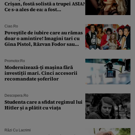
Crișan, fostă solistă a trupei ASIA?
Ce s-a ales de ea: a fost
condamnată la închisoare cu
suspendare. Ce acuzații i se aduc
Ciao.ro
Poveştile de iubire care au rămas
doar o amintire! Imagini tari cu
Gina Pistol, Răzvan Fodor sau
Andra Măruţă şi foştii parteneri
Promotor.ro
Modernizează-ți mașina fără
investiții mari. Cinci accesorii
recomandate șoferilor
Descopera.ro
Studenta care a sfidat regimul lui
Hitler și a plătit cu viața
Râzi Cu Lacrimi