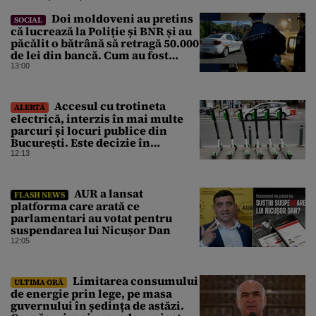
Doi moldoveni au pretins
SOCIAL
că lucrează la Poliție și BNR și au
păcălit o bătrână să retragă 50.000
de lei din bancă. Cum au fost
prinși
13:00
Accesul cu trotineta
ALERTĂ
electrică, interzis în mai multe
parcuri și locuri publice din
București. Este decizie în
premieră, iar amenzile sunt
12:13
usturătoare
AUR a lansat
FLASH NEWS
platforma care arată ce
parlamentari au votat pentru
suspendarea lui Nicușor Dan
12:05
Limitarea consumului
ULTIMA ORĂ
de energie prin lege, pe masa
guvernului în ședința de astăzi.