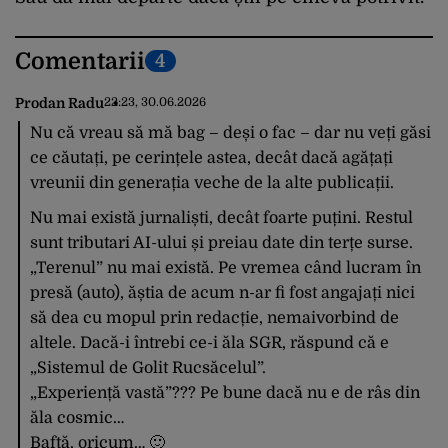
Comentarii
4
Prodan Radu
22:23, 30.06.2026
Nu că vreau să mă bag – deși o fac – dar nu veți găsi
ce căutați, pe cerințele astea, decât dacă agățați
vreunii din generația veche de la alte publicații.
Nu mai există jurnaliști, decât foarte puțini. Restul
sunt tributari AI-ului și preiau date din terțe surse.
„Terenul” nu mai există. Pe vremea când lucram în
presă (auto), ăștia de acum n-ar fi fost angajați nici
să dea cu mopul prin redacție, nemaivorbind de
altele. Dacă-i întrebi ce-i ăla SGR, răspund că e
„Sistemul de Golit Rucsăcelul”.
„Experiență vastă”??? Pe bune dacă nu e de râs din
ăla cosmic…
Baftă, oricum… 🙂