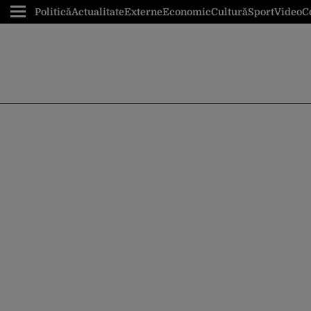
Politică
Actualitate
Externe
Economic
Cultură
Sport
Video
C