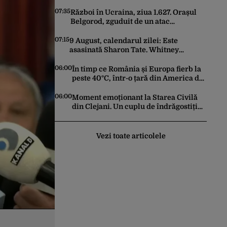
Rusiei și Ucrainei un moratoriu
07:35
Război în Ucraina, ziua 1.627. Orașul
Belgorod, zguduit de un atac
ucrainean cu drone. 13 persoane au
fost rănite și mai multe clădiri,
07:15
9 August, calendarul zilei: Este
incendiate
asasinată Sharon Tate. Whitney
Houston ar fi împlinit 63 de ani
06:00
În timp ce România și Europa fierb la
peste 40°C, într-o țară din America de
Sud a început o ninsoare ca-n povești:
Pârtiile s-au umplut de schiori
06:00
Moment emoționant la Starea Civilă
din Clejani. Un cuplu de îndrăgostiți
surzi a fost cununat prin limbajul
semnelor
Vezi toate articolele