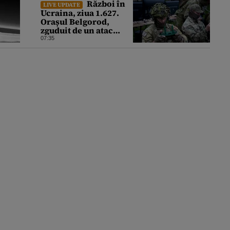
Război în
LIVE UPDATE
Ucraina, ziua 1.627.
Orașul Belgorod,
zguduit de un atac
ucrainean cu drone.
07:35
13 persoane au fost
rănite și mai multe
clădiri, incendiate