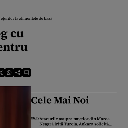
rețurilor la alimentele de bază
og cu
pentru
Cele Mai Noi
08:12
Atacurile asupra navelor din Marea
Neagră irită Turcia. Ankara solicită