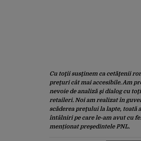
Cu toţii susţinem ca cetăţenii ro
preţuri cât mai accesibile. Am pr
nevoie de analiză şi dialog cu toţi
retaileri. Noi am realizat în guv
scăderea preţului la lapte, toat
întâlniri pe care le-am avut cu fer
menționat preşedintele PNL.