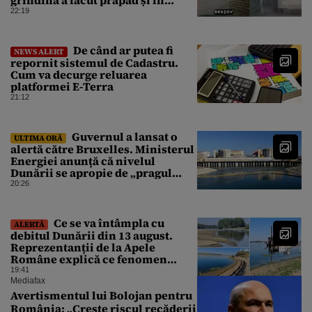
grindină a făcut prăpăd și în
Bihor
22:19
De când ar putea fi
NEWS ALERT
repornit sistemul de Cadastru.
Cum va decurge reluarea
platformei E-Terra
21:12
Guvernul a lansat o
ULTIMA ORĂ
alertă către Bruxelles. Ministerul
Energiei anunță că nivelul
Dunării se apropie de „pragul
critic”, iar centrala de la
20:26
Cernavodă s-ar putea opri
Ce se va întâmpla cu
ALERTĂ
debitul Dunării din 13 august.
Reprezentanții de la Apele
Române explică ce fenomen
urmează
19:41
Mediafax
Avertismentul lui Bolojan pentru
România: „Crește riscul recăderii