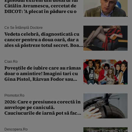
Episodul extrem din dosarul lui
Cătălin Avramescu, cercetat de
DIICOT: 'A plecat în pădure cu o
Ce Se Întâmplă Doctore
Vedeta celebră, diagnosticată cu
cancer pentru a doua oară, dar a
ales să păstreze totul secret. Boala
a fost descoperită la un control de
rutină
Ciao.ro
Poveştile de iubire care au rămas
doar o amintire! Imagini tari cu
Gina Pistol, Răzvan Fodor sau
Andra Măruţă şi foştii parteneri
Promotor.ro
2026: Care e presiunea corectă în
anvelope pe caniculă.
Cauciucurile de iarnă pot să facă
explozie la peste 40°C?
Descopera.ro