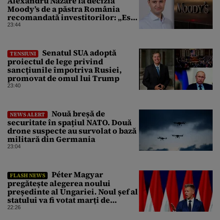
Alexandru Nazare la decizia
Moody’s de a păstra România
recomandată investitorilor: „Este
un răgaz, dar în niciun caz un
23:44
motiv de relaxare”
Senatul SUA adoptă
TENSIUNI
proiectul de lege privind
sancțiunile împotriva Rusiei,
promovat de omul lui Trump
23:40
Nouă breșă de
NEWS ALERT
securitate în spațiul NATO. Două
drone suspecte au survolat o bază
militară din Germania
23:04
Péter Magyar
FLASH NEWS
pregătește alegerea noului
președinte al Ungariei. Noul șef al
statului va fi votat marți de
Parlament
22:26