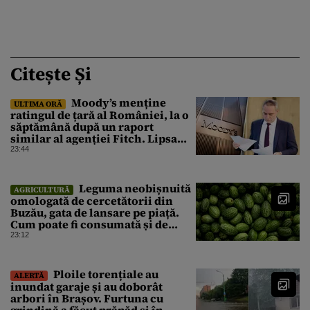
Citește Și
Moody’s menține
ULTIMA ORĂ
ratingul de țară al României, la o
săptămână după un raport
similar al agenției Fitch. Lipsa
unui guvern cu puteri depline,
23:44
principala vulnerabilitate din
raport
Leguma neobișnuită
AGRICULTURĂ
omologată de cercetătorii din
Buzău, gata de lansare pe piață.
Cum poate fi consumată și de
unde provine soiul
23:12
Ploile torențiale au
ALERTĂ
inundat garaje și au doborât
arbori în Brașov. Furtuna cu