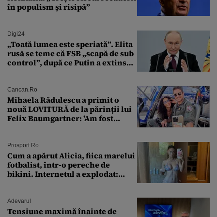
în populism și risipă”
Digi24
„Toată lumea este speriată”. Elita
rusă se teme că FSB „scapă de sub
control”, după ce Putin a extins
puterea serviciului
Cancan.ro
Mihaela Rădulescu a primit o
nouă LOVITURĂ de la părinții lui
Felix Baumgartner: 'Am fost
ȘTEARSĂ complet din
Prosport.ro
Cum a apărut Alicia, fiica marelui
fotbalist, într-o pereche de
bikini. Internetul a explodat:
„Zeiță superbă!”
Adevarul
Tensiune maximă înainte de