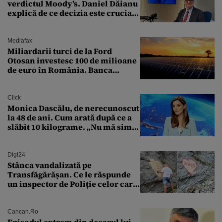
verdictul Moody’s. Daniel Dăianu
explică de ce decizia este crucială
pentru economia României
Mediafax
Miliardarii turci de la Ford
Otosan investesc 100 de milioane
de euro în România. Banca
Transilvania le acordă o
finanțare uriașă
Click
Monica Dascălu, de nerecunoscut
la 48 de ani. Cum arată după ce a
slăbit 10 kilograme. „Nu mă simt
bine în această perioadă”
Digi24
Stânca vandalizată pe
Transfăgărășan. Ce le răspunde
un inspector de Poliție celor care
întreabă: „Dar ce a făcut?”
Cancan.ro