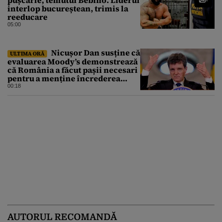
pușcărie, temutul Bebino. Liderul
interlop bucureștean, trimis la
reeducare
05:00
Nicușor Dan susține că
ULTIMA ORĂ
evaluarea Moody’s demonstrează
că România a făcut pașii necesari
pentru a menține încrederea
investitorilor: „Totuși,
00:18
perspectiva rămâne rezervată”
AUTORUL RECOMANDĂ