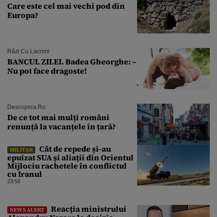
Care este cel mai vechi pod din
Europa?
Râzi Cu Lacrimi
BANCUL ZILEI. Badea Gheorghe: –
Nu pot face dragoste!
Descopera.ro
De ce tot mai mulți români
renunță la vacanțele în țară?
Cât de repede și-au
MILITAR
epuizat SUA și aliații din Orientul
Mijlociu rachetele în conflictul
cu Iranul
23:58
Reacția ministrului
NEWS ALERT