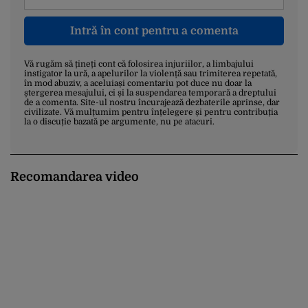
Intră în cont pentru a comenta
Vă rugăm să țineți cont că folosirea injuriilor, a limbajului
instigator la ură, a apelurilor la violență sau trimiterea repetată,
în mod abuziv, a aceluiași comentariu pot duce nu doar la
ștergerea mesajului, ci și la suspendarea temporară a dreptului
de a comenta. Site-ul nostru încurajează dezbaterile aprinse, dar
civilizate. Vă mulțumim pentru înțelegere și pentru contribuția
la o discuție bazată pe argumente, nu pe atacuri.
Recomandarea video