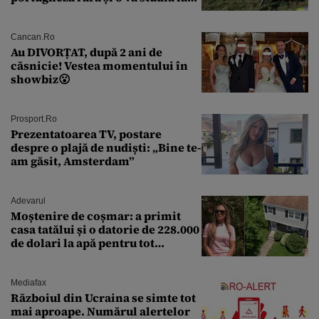
un institut de cercetare
Cancan.ro
Au DIVORȚAT, după 2 ani de
căsnicie! Vestea momentului în
showbiz😮
Prosport.ro
Prezentatoarea TV, postare
despre o plajă de nudiști: „Bine te-
am găsit, Amsterdam”
Adevarul
Moștenire de coșmar: a primit
casa tatălui și o datorie de 228.000
de dolari la apă pentru tot
cartierul
Mediafax
Războiul din Ucraina se simte tot
mai aproape. Numărul alertelor