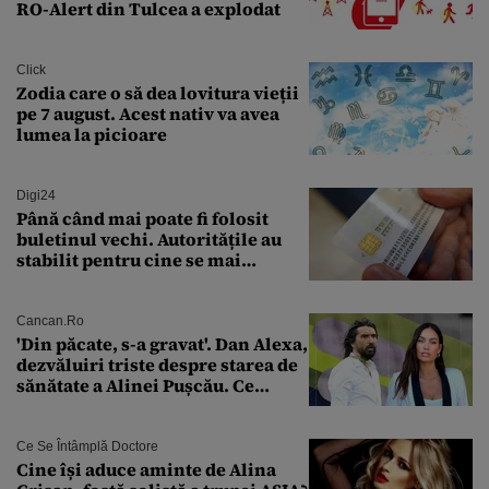
RO-Alert din Tulcea a explodat
Click
Zodia care o să dea lovitura vieții
pe 7 august. Acest nativ va avea
lumea la picioare
Digi24
Până când mai poate fi folosit
buletinul vechi. Autoritățile au
stabilit pentru cine se mai
eliberează cartea de identitate
model 1997
Cancan.ro
'Din păcate, s-a gravat'. Dan Alexa,
dezvăluiri triste despre starea de
sănătate a Alinei Pușcău. Ce
discuție au avut cu două zile în
urmă
Ce Se Întâmplă Doctore
Cine își aduce aminte de Alina