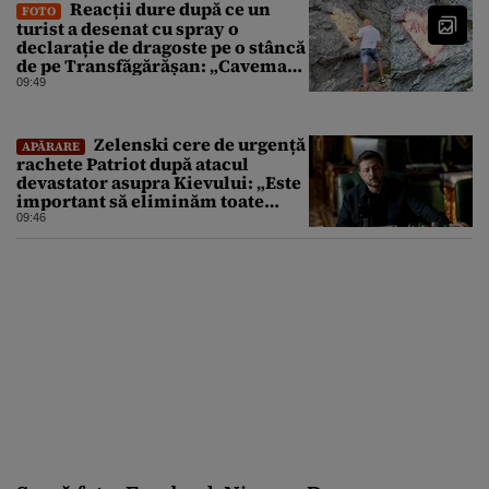
Reacții dure după ce un
FOTO
turist a desenat cu spray o
declarație de dragoste pe o stâncă
de pe Transfăgărășan: „Caveman.
Nu înțeleg nimic oamenii ăștia”
09:49
Zelenski cere de urgență
APĂRARE
rachete Patriot după atacul
devastator asupra Kievului: „Este
important să eliminăm toate
birocrațiile”
09:46