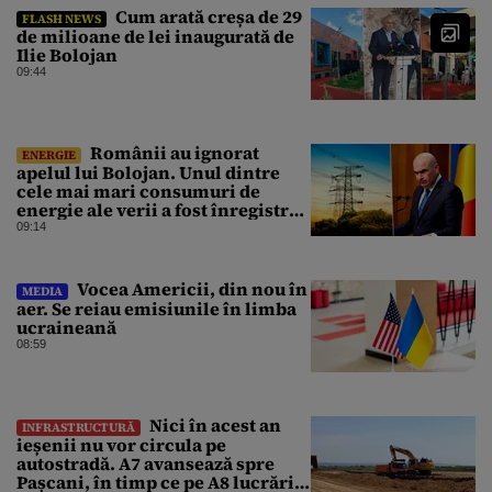
Cum arată creșa de 29
FLASH NEWS
de milioane de lei inaugurată de
Ilie Bolojan
09:44
Românii au ignorat
ENERGIE
apelul lui Bolojan. Unul dintre
cele mai mari consumuri de
energie ale verii a fost înregistrat
miercuri seara
09:14
Vocea Americii, din nou în
MEDIA
aer. Se reiau emisiunile în limba
ucraineană
08:59
Nici în acest an
INFRASTRUCTURĂ
ieșenii nu vor circula pe
autostradă. A7 avansează spre
Pașcani, în timp ce pe A8 lucrările