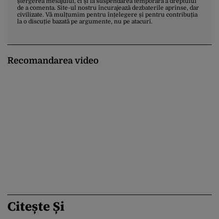
ștergerea mesajului, ci și la suspendarea temporară a dreptului
de a comenta. Site-ul nostru încurajează dezbaterile aprinse, dar
civilizate. Vă mulțumim pentru înțelegere și pentru contribuția
la o discuție bazată pe argumente, nu pe atacuri.
Recomandarea video
Citește Și