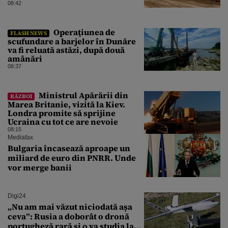
întârzie
08:42
Operaţiunea de
FLASH NEWS
scufundare a barjelor în Dunăre
va fi reluată astăzi, după două
amânări
08:37
Ministrul Apărării din
RĂZBOI
Marea Britanie, vizită la Kiev.
Londra promite să sprijine
Ucraina cu tot ce are nevoie
08:15
Mediafax
Bulgaria încasează aproape un
miliard de euro din PNRR. Unde
vor merge banii
Digi24
„Nu am mai văzut niciodată așa
ceva”: Rusia a doborât o dronă
portugheză rară și o va studia la