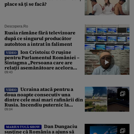
place să ți se facă?
Descopera.ro
Rusia rămâne fără televizoare
după ce singurul producător
autohton a intrat în faliment
Ion Cristoiu: O rușine
VIDEO
pentru Parlamentul României –
Sintagma „Persoana care are
relații asemănătoare acelora
dintre soți” din Legea ANI
09:43
Ucraina atacă pentru a
VIDEO
doua noapte consecutiv una
dintre cele mai mari rafinării din
Rusia. Incendiu puternic la
instalația din Iaroslavl
09:04
Dan Dungaciu
MARIUS TUCĂ SHOW
susține că România a ajuns să