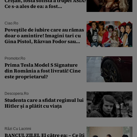
Crișan, fostă solistă a trupei ASIA?
Ce s-a ales de ea: a fost
condamnată la închisoare cu
suspendare. Ce acuzații i se aduc
Ciao.ro
Poveştile de iubire care au rămas
doar o amintire! Imagini tari cu
Gina Pistol, Răzvan Fodor sau
Andra Măruţă şi foştii parteneri
Promotor.ro
Prima Tesla Model S Signature
din România a fost livrată! Cine
este proprietarul?
Descopera.ro
Studenta care a sfidat regimul lui
Hitler și a plătit cu viața
Râzi Cu Lacrimi
BANCUL ZILEI. El către ea: – Ce îți