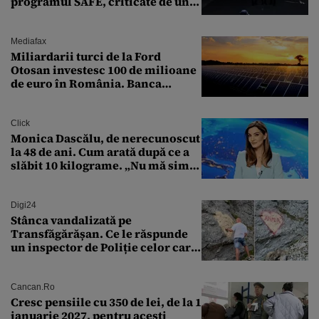
programul SAFE, criticate de un
expert în securitate: „Nu știm ce
arme ne trebuie”
Mediafax
Miliardarii turci de la Ford
Otosan investesc 100 de milioane
de euro în România. Banca
Transilvania le acordă o
finanțare uriașă
Click
Monica Dascălu, de nerecunoscut
la 48 de ani. Cum arată după ce a
slăbit 10 kilograme. „Nu mă simt
bine în această perioadă”
Digi24
Stânca vandalizată pe
Transfăgărășan. Ce le răspunde
un inspector de Poliție celor care
întreabă: „Dar ce a făcut?”
Cancan.ro
Cresc pensiile cu 350 de lei, de la 1
ianuarie 2027, pentru acești