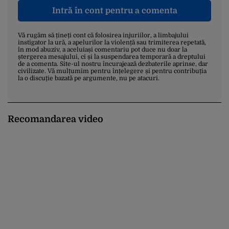
Intră în cont pentru a comenta
Vă rugăm să țineți cont că folosirea injuriilor, a limbajului
instigator la ură, a apelurilor la violență sau trimiterea repetată,
în mod abuziv, a aceluiași comentariu pot duce nu doar la
ștergerea mesajului, ci și la suspendarea temporară a dreptului
de a comenta. Site-ul nostru încurajează dezbaterile aprinse, dar
civilizate. Vă mulțumim pentru înțelegere și pentru contribuția
la o discuție bazată pe argumente, nu pe atacuri.
Recomandarea video