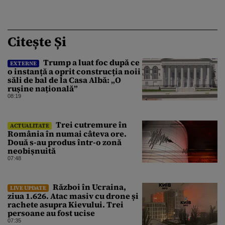
Citește Și
Trump a luat foc după ce
EXTERNE
o instanță a oprit construcția noii
săli de bal de la Casa Albă: „O
rușine națională”
08:19
Trei cutremure în
ACTUALITATE
România în numai câteva ore.
Două s-au produs într-o zonă
neobișnuită
07:48
Război în Ucraina,
LIVE UPDATE
ziua 1.626. Atac masiv cu drone și
rachete asupra Kievului. Trei
persoane au fost ucise
07:35