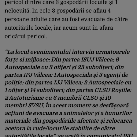
pericol dintre care 3 gospodării locuite și 1
nelocuită. În cele 3 gospodării se aflau 4
persoane adulte care au fost evacuate de către
autoritățile locale, iar acum sunt în afara
oricărui pericol.
“La locul evenimentului intervin urmatoarele
forțe si mijloace: Din partea ISUJ Vâlcea: 6
Autospeciale cu 3 ofițeri și 23 subofițeri; din
partea IPJ Vâlcea: 1 Autospeciala și 3 agenți de
poliție; din partea IJJ Vâlcea: 2 Autospeciale cu
1 ofițer și 14 subofiteri; din partea CLSU Roșiile:
2 Autoturisme cu 6 membrii CLSU și 10
membri SVSU. În acest moment se desfășoară
acțiuni de evacuare a animalelor și a bunurilor
materiale din gospodăriile afectate și relocarea
acetora la rude/locurile stabilite de către
autoritățile locale”, se arată în comunicatul ISU