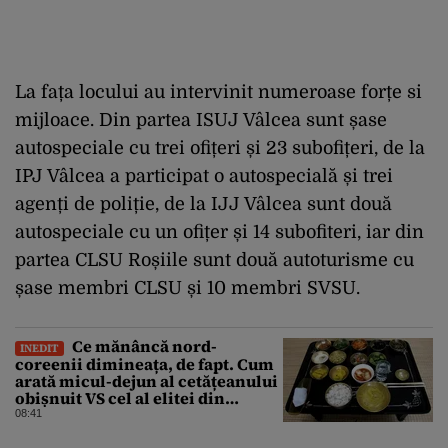
La fața locului au intervinit numeroase forțe si
mijloace. Din partea ISUJ Vâlcea sunt șase
autospeciale cu trei ofițeri și 23 subofițeri, de la
IPJ Vâlcea a participat o autospecială și trei
agenți de poliție, de la IJJ Vâlcea sunt două
autospeciale cu un ofițer și 14 subofiteri, iar din
partea CLSU Roșiile sunt două autoturisme cu
șase membri CLSU și 10 membri SVSU.
Ce mănâncă nord-
INEDIT
coreenii dimineața, de fapt. Cum
arată micul-dejun al cetățeanului
obișnuit VS cel al elitei din
Phenian
08:41