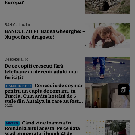
Europa?
Râzi Cu Lacrimi
BANCUL ZILEI. Badea Gheorghe: –
Nu pot face dragoste!
Descopera.ro
De ce copiii crescuți fără
telefoane au devenit adulți mai
fericiți?
Concediu de coșmar
GALERIE FOTO
pentru un cuplu de români, în
Turcia. Cum arăta hotelul de 5
stele din Antalya în care au fost
cazați
08:21
Când vine toamna în
METEO
România anul acesta. Pe ce dată
scad temperaturile sub 25 de