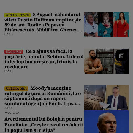
8 August, calendarul
ACTUALITATE
zilei: Dustin Hoffman împlinește
89 de ani, Rodica Popescu
Bitănescu 88. Mădălina Ghenea
face 39 de ani
07:15
Ce a ajuns să facă, la
EXCLUSIV
pușcărie, temutul Bebino. Liderul
interlop bucureștean, trimis la
reeducare
05:00
Moody’s menține
ULTIMA ORĂ
ratingul de țară al României, la o
săptămână după un raport
similar al agenției Fitch. Lipsa
unui guvern cu puteri depline,
23:44
principala vulnerabilitate din
Mediafax
raport
Avertismentul lui Bolojan pentru
România: „Crește riscul recăderii
în populism și risipă”