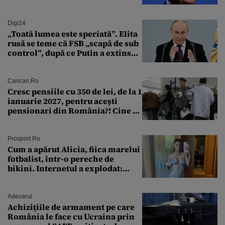
Digi24
„Toată lumea este speriată”. Elita
rusă se teme că FSB „scapă de sub
control”, după ce Putin a extins
puterea serviciului
Cancan.ro
Cresc pensiile cu 350 de lei, de la 1
ianuarie 2027, pentru acești
pensionari din România?! Cine se
încadrează și care este singura
condiție
Prosport.ro
Cum a apărut Alicia, fiica marelui
fotbalist, într-o pereche de
bikini. Internetul a explodat:
„Zeiță superbă!”
Adevarul
Achizițiile de armament pe care
România le face cu Ucraina prin