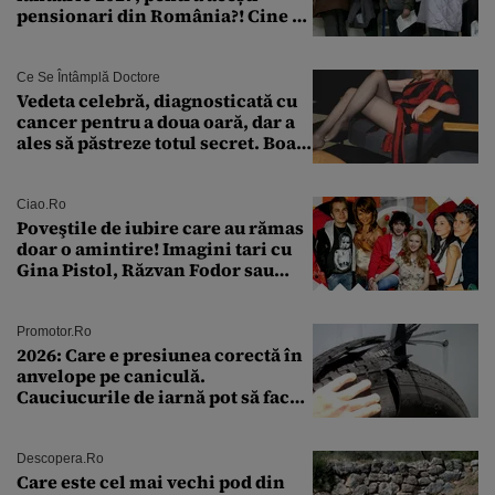
pensionari din România?! Cine se
încadrează și care este singura
condiție
Ce Se Întâmplă Doctore
Vedeta celebră, diagnosticată cu
cancer pentru a doua oară, dar a
ales să păstreze totul secret. Boala
a fost descoperită la un control de
rutină
Ciao.ro
Poveştile de iubire care au rămas
doar o amintire! Imagini tari cu
Gina Pistol, Răzvan Fodor sau
Andra Măruţă şi foştii parteneri
Promotor.ro
2026: Care e presiunea corectă în
anvelope pe caniculă.
Cauciucurile de iarnă pot să facă
explozie la peste 40°C?
Descopera.ro
Care este cel mai vechi pod din