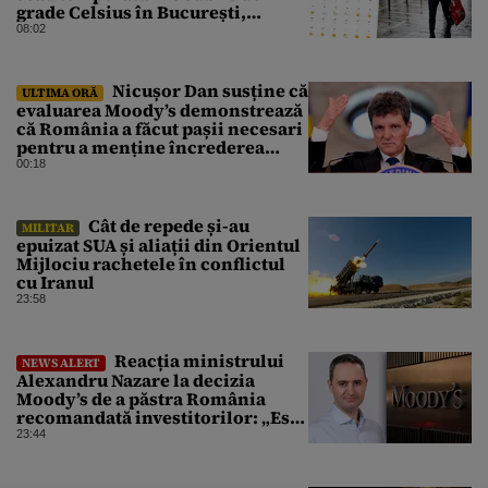
grade Celsius în București,
potrivit meteorologilor
08:02
Accuweather
Nicușor Dan susține că
ULTIMA ORĂ
evaluarea Moody’s demonstrează
că România a făcut pașii necesari
pentru a menține încrederea
investitorilor: „Totuși,
00:18
perspectiva rămâne rezervată”
Cât de repede și-au
MILITAR
epuizat SUA și aliații din Orientul
Mijlociu rachetele în conflictul
cu Iranul
23:58
Reacția ministrului
NEWS ALERT
Alexandru Nazare la decizia
Moody’s de a păstra România
recomandată investitorilor: „Este
un răgaz, dar în niciun caz un
23:44
motiv de relaxare”