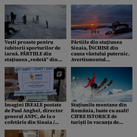
„N-am dat niciodată
Accuweather
șpagă în viața mea”
Vești proaste pentru
Pârtiile din staţiunea
iubitorii sporturilor de
Sinaia, ÎNCHISE din
iarnă. PÂRTIILE din
cauza vântului puternic.
stațiunea „vedetă” din
Avertismentul
Prahova, închise pentru
autorităților pentru
„revizie tehnică”
turiști
Imagini IREALE postate
Stațiunile montane din
de Paul Anghel, director
România, luate cu asalt!
general ANPC, de la o
CIFRE ISTORICE de
cofetărie din Sinaia /
turiști în vacanța de
Nereguli sanitare
iarnă / RECORD și la
flagrante, dar și
numărul accidentelor de