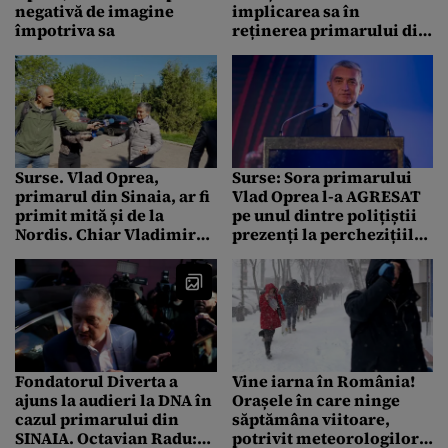
negativă de imagine
implicarea sa în
împotriva sa
reținerea primarului din
Sinaia: „Sunt pregătit să
lupt pentru că adevărul
este de partea mea”
Surse. Vlad Oprea,
Surse: Sora primarului
primarul din Sinaia, ar fi
Vlad Oprea l-a AGRESAT
primit mită și de la
pe unul dintre polițiștii
Nordis. Chiar Vladimir
prezenți la perchezițiile
Ciorbă l-ar fi denunțat
de la casa din Sinaia.
Care ar fi implicarea ei
Fondatorul Diverta a
Vine iarna în România!
ajuns la audieri la DNA în
Orașele în care ninge
cazul primarului din
săptămâna viitoare,
SINAIA. Octavian Radu:
potrivit meteorologilor