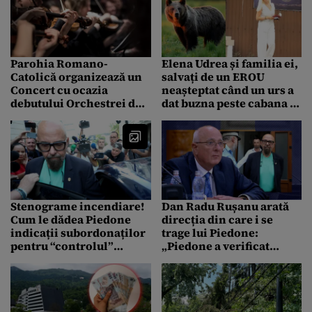
Parohia Romano-
Elena Udrea și familia ei,
Catolică organizează un
salvați de un EROU
Concert cu ocazia
neașteptat când un urs a
debutului Orchestrei de
dat buzna peste cabana în
Tineret „ANIMA” la
care erau cazați / „Este
Biserica Catolică din
cel mai puternic și
Sinaia
curajos”
Stenograme incendiare!
Dan Radu Rușanu arată
Cum le dădea Piedone
direcția din care i se
indicații subordonaților
trage lui Piedone:
pentru “controlul”
„Piedone a verificat
hotelului de la Sinaia!
multinaționale. A mai
“Să-mi pregătească 3
făcut cineva asta? Nici
camere țiplă”
măcar ANAF”.