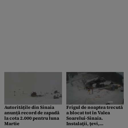
Autoritățile din Sinaia
Frigul de noaptea trecută
anunță record de zapadă
a blocat tot în Valea
la cota 2.000 pentru luna
Soarelui-Sinaia.
Martie
Instalaţii, ţevi,