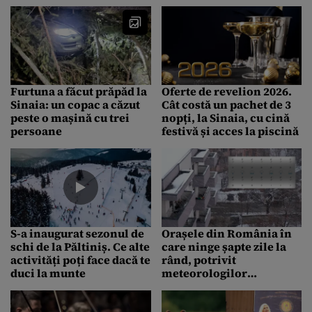
rezervoare au devenit
nefuncţionale la -25
grade
Furtuna a făcut prăpăd la
Oferte de revelion 2026.
Sinaia: un copac a căzut
Cât costă un pachet de 3
peste o mașină cu trei
nopți, la Sinaia, cu cină
persoane
festivă și acces la piscină
S-a inaugurat sezonul de
Orașele din România în
schi de la Păltiniș. Ce alte
care ninge șapte zile la
activități poți face dacă te
rând, potrivit
duci la munte
meteorologilor
ACCUWEATHER